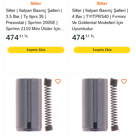
Silter
Silter
Silter | İtalyan Basınç Şalteri |
Silter | İtalyan Basınç Şalteri |
3,5 Bar | Ty Itprs 35 |
4 Bar | TYITPRS40 | Fırmini
Presostat | Spr/mn 2005E |
Ve Goldental Modelleri İçin
Spr/mn 2110 Mini Ütüler İçin
Uyumludur.
Uyumludur.
474
474
31 TL
31 TL
Sepete Ekle
Sepete Ekle