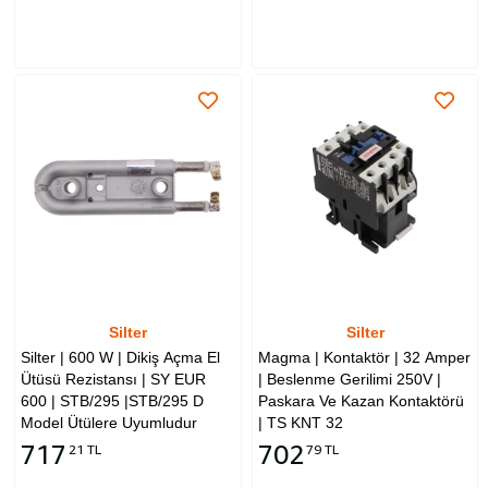
Silter
Silter
Silter | 600 W | Dikiş Açma El
Magma | Kontaktör | 32 Amper
Ütüsü Rezistansı | SY EUR
| Beslenme Gerilimi 250V |
600 | STB/295 |STB/295 D
Paskara Ve Kazan Kontaktörü
Model Ütülere Uyumludur
| TS KNT 32
717
702
21 TL
79 TL