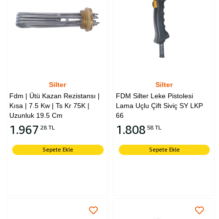
Silter
Silter
Fdm | Ütü Kazan Rezistansı |
FDM Silter Leke Pistolesi
Kısa | 7.5 Kw | Ts Kr 75K |
Lama Uçlu Çift Siviç SY LKP
Uzunluk 19.5 Cm
66
1.967
1.808
28 TL
58 TL
Sepete Ekle
Sepete Ekle