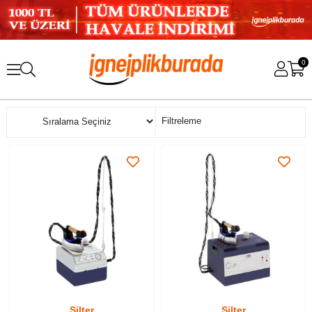
0
Sıralama
Filtreleme
Silter
Silter