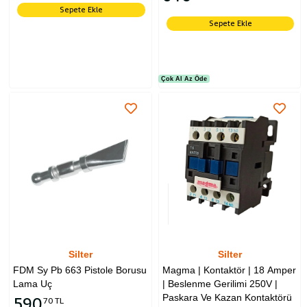
Sepete Ekle
Sepete Ekle
Çok Al Az Öde
Silter
Silter
FDM Sy Pb 663 Pistole Borusu
Magma | Kontaktör | 18 Amper
Lama Uç
| Beslenme Gerilimi 250V |
Paskara Ve Kazan Kontaktörü
590
70 TL