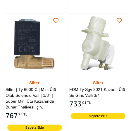
Silter
Silter
Silter | Ty 6000 C | Mini Ütü
FDM Ty Sgv 3021 Kazanlı Ütü
Olab Solenoid Valf | 1/8'' |
Su Giriş Valfi 3/4''
Süper Mini Ütü Kazanında
733
91 TL
Buhar Thaliyesi İçin
Kullanılmaktadır.
767
74 TL
Sepete Ekle
Sepete Ekle