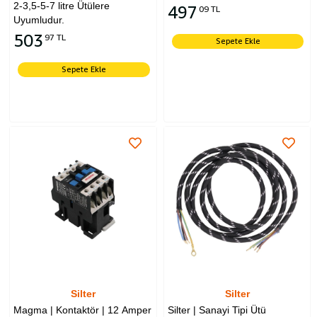
2-3,5-5-7 litre Ütülere
497
09 TL
Uyumludur.
503
97 TL
Sepete Ekle
Sepete Ekle
Silter
Silter
Magma | Kontaktör | 12 Amper
Silter | Sanayi Tipi Ütü