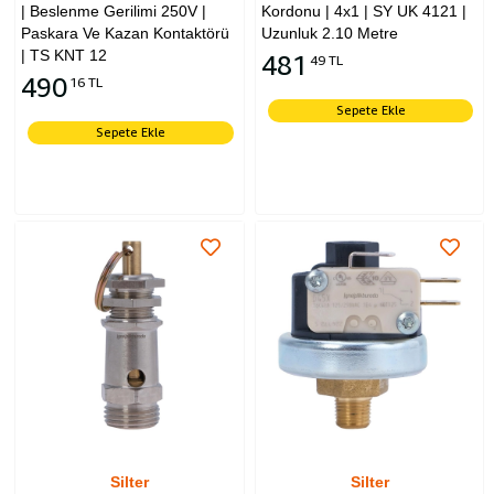
| Beslenme Gerilimi 250V |
Kordonu | 4x1 | SY UK 4121 |
Paskara Ve Kazan Kontaktörü
Uzunluk 2.10 Metre
| TS KNT 12
481
49 TL
490
16 TL
Sepete Ekle
Sepete Ekle
Silter
Silter