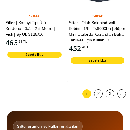
Silter
Silter
Silter | Sanayi Tipi Ütü
Silter | Olab Soleniod Valf
Kordonu | 3x1 | 2.5 Metre |
Bobini | 1/8 | Ts6000bh | Süper
Fişli | Sy Uk 3125XX
Mini Ütülerde Kazandan Buhar
Tahliyesi İçin Kullanılır.
465
89 TL
452
91 TL
Sepete Ekle
Sepete Ekle
1
2
3
>
Silter ürünleri ve kullanım alanları