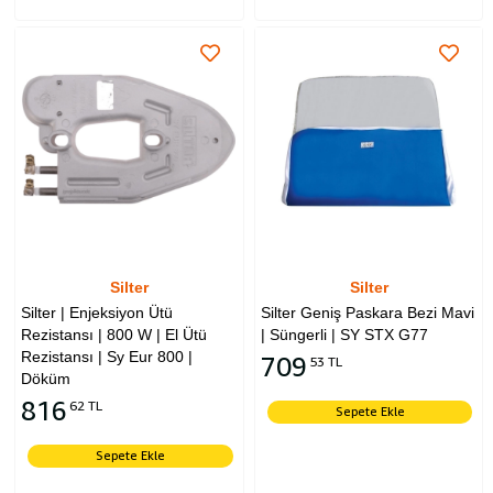
Silter
Silter
Silter | Enjeksiyon Ütü
Silter Geniş Paskara Bezi Mavi
Rezistansı | 800 W | El Ütü
| Süngerli | SY STX G77
Rezistansı | Sy Eur 800 |
709
53 TL
Döküm
816
62 TL
Sepete Ekle
Sepete Ekle