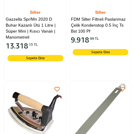
Silter
Silter
Gazzella Spr/Mn 2020 D
FDM Silter Filtreli Paslanmaz
Buhar Kazanlı Ütü 1 Litre |
Çelik Kondenstop 0.5 İnç Ts
Süper Mini | Kısıcı Vanalı |
Bst 100 Pf
Manometreli
9.918
99 TL
13.318
13 TL
Sepete Ekle
Sepete Ekle