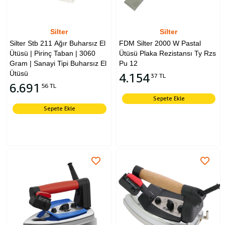
Silter
Silter
Silter Stb 211 Ağır Buharsız El
FDM Silter 2000 W Pastal
Ütüsü | Pirinç Taban | 3060
Ütüsü Plaka Rezistansı Ty Rzs
Gram | Sanayi Tipi Buharsız El
Pu 12
Ütüsü
4.154
37 TL
6.691
56 TL
Sepete Ekle
Sepete Ekle