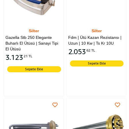
Silter
Silter
Gazella Stb 250 Elegante
Fdm | Ütü Kazan Rezistansı |
Buharlı El Ütüsü | Sanayi Tipi
Uzun | 10 Kw | Ts Kr 10U
El Ütüsü
2.053
62 TL
3.123
21 TL
Sepete Ekle
Sepete Ekle