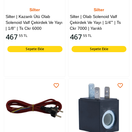
Silter
Silter
Silter | Kazanlı Ütü Olab
Silter | Olab Solenoid Valf
Solenoid Valf Çekirdek Ve Yayı
Çekirdek Ve Yayı | 1/4"' | Ts
| 1/8'' | Ts Ckr 6000
Ckr 7000 | Yarıklı
467
467
55 TL
55 TL
Sepete Ekle
Sepete Ekle