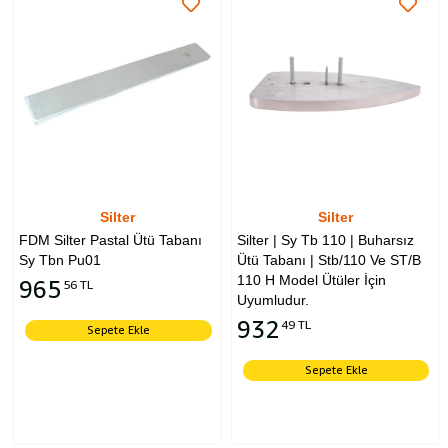
Silter
Silter
FDM Silter Pastal Ütü Tabanı
Silter | Sy Tb 110 | Buharsız
Sy Tbn Pu01
Ütü Tabanı | Stb/110 Ve ST/B
110 H Model Ütüler İçin
965
56 TL
Uyumludur.
932
49 TL
Sepete Ekle
Sepete Ekle