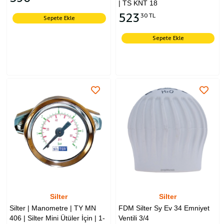
| TS KNT 18
523
30 TL
Sepete Ekle
Sepete Ekle
Silter
Silter
Silter | Manometre | TY MN
FDM Silter Sy Ev 34 Emniyet
406 | Silter Mini Ütüler İçin | 1-
Ventili 3/4