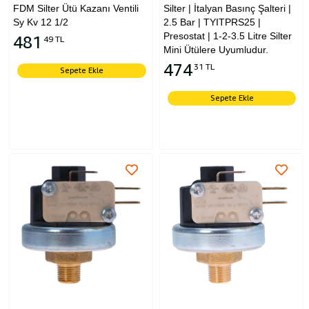
FDM Silter Ütü Kazanı Ventili
Silter | İtalyan Basınç Şalteri |
Sy Kv 12 1/2
2.5 Bar | TYITPRS25 |
Presostat | 1-2-3.5 Litre Silter
481
49 TL
Mini Ütülere Uyumludur.
474
31 TL
Sepete Ekle
Sepete Ekle