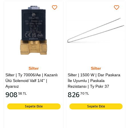
Silter
Silter
Silter | Ty 70006/Ae | Kazanlı
Silter | 1500 W | Dar Paskara
Ütü Solenoid Valf 1/4'' |
İle Uyumlu | Paskala
Ayarsız
Rezistansı | Ty Pskr 37
908
826
58 TL
70 TL
Sepete Ekle
Sepete Ekle