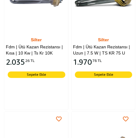
Silter
Silter
Fdm | Ütü Kazan Rezistansı |
Fdm | Ütü Kazan Rezistansı |
Kısa | 10 Kw | Ts Kr 10K
Uzun | 7.5 W | TS KR 75 U
2.035
1.970
26 TL
78 TL
Sepete Ekle
Sepete Ekle