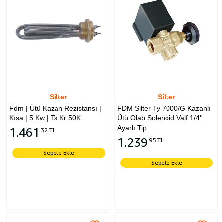
Silter
Silter
Fdm | Ütü Kazan Rezistansı |
FDM Silter Ty 7000/G Kazanlı
Kısa | 5 Kw | Ts Kr 50K
Ütü Olab Solenoid Valf 1/4''
Ayarlı Tip
1.461
32 TL
1.239
95 TL
Sepete Ekle
Sepete Ekle