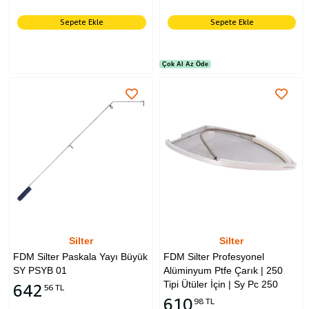
Sepete Ekle
Sepete Ekle
Çok Al Az Öde
Silter
Silter
FDM Silter Paskala Yayı Büyük
FDM Silter Profesyonel
SY PSYB 01
Alüminyum Ptfe Çarık | 250
Tipi Ütüler İçin | Sy Pc 250
642
56 TL
610
98 TL