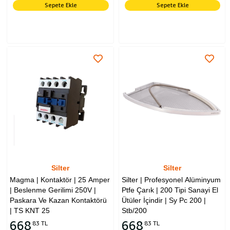
Sepete Ekle
Sepete Ekle
Silter
Silter
Magma | Kontaktör | 25 Amper
Silter | Profesyonel Alüminyum
| Beslenme Gerilimi 250V |
Ptfe Çarık | 200 Tipi Sanayi El
Paskara Ve Kazan Kontaktörü
Ütüler İçindir | Sy Pc 200 |
| TS KNT 25
Stb/200
668
668
83 TL
83 TL