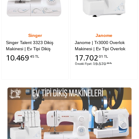
Singer
Janome
Singer Talent 3323 Dikiş
Janome | Tr3000 Overlok
Makinesi | Ev Tipi Dikiş
Makinesi | Ev Tipi Overlok
Makinesi | Aile Tipi Dikiş
Makinesi |Aile Tipi Overlok
10.469
17.702
45 TL
01 TL
Makinesi | 23 Değişik Dikiş
Makinesi | 3 İplik Ve 4 İplikle
19.570
Önceki Fiyat:
00 TL
Ve Desen|Tek Adımda İlik
Çalışabilen | Ayarlanabilen
Açabilme Özellikli
Kesim Genişliği | Dakikada
1300 Devir