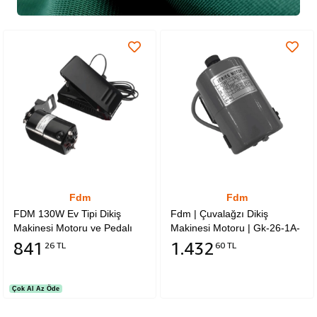
Fdm
Fdm
FDM 130W Ev Tipi Dikiş
Fdm | Çuvalağzı Dikiş
Makinesi Motoru ve Pedalı
Makinesi Motoru | Gk-26-1A-
Kayışlı Set 1 Motor 1 Pedal 1
1 | 6002006-1 | Birçok
841
1.432
26 TL
60 TL
Kayış 2 Kömür
Markaya Uyumlu Çuvalağzı
Dikiş Makina Motorudur |
Kingstar | Yuki | Newlong |
Çok Al Az Öde
Moonstar | Shifeng |Tüm
Markalara Uyumludur.