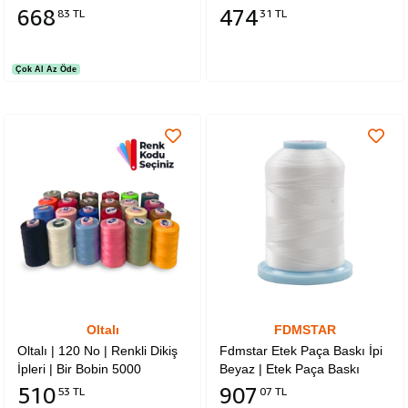
Tipi Sanayi El Ütüler İçindir |
Presostat | 1-2-3.5 Litre Silter
668
474
83 TL
31 TL
Sy Pc 200 | Stb/200
Mini Ütülere Uyumludur.
Çok Al Az Öde
Oltalı
FDMSTAR
Oltalı | 120 No | Renkli Dikiş
Fdmstar Etek Paça Baskı İpi
İpleri | Bir Bobin 5000
Beyaz | Etek Paça Baskı
Metredir | 1Kutuda Aynı
Dikişleri | Erkek Ve Kadın
510
907
53 TL
07 TL
Renkten 6 Adet
Mayo Dikişleri | Perde