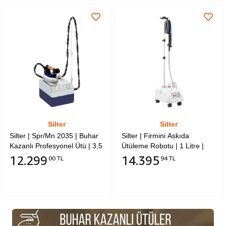
Silter
Silter
Silter | Spr/Mn 2035 | Buhar
Silter | Firmini Askıda
Kazanlı Profesyonel Ütü | 3,5
Ütüleme Robotu | 1 Litre |
Litre | Süper Mini
Spr/Mn 2003 Fd | Döner
12.299
14.395
00 TL
94 TL
Başlıklı