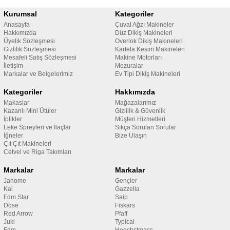
Kurumsal
Kategoriler
Anasayfa
Çuval Ağzı Makineler
Hakkımızda
Düz Dikiş Makineleri
Üyelik Sözleşmesi
Overlok Dikiş Makineleri
Gizlilik Sözleşmesi
Kartela Kesim Makineleri
Mesafeli Satış Sözleşmesi
Makine Motorları
İletişim
Mezuralar
Markalar ve Belgelerimiz
Ev Tipi Dikiş Makineleri
Kategoriler
Hakkımızda
Makaslar
Mağazalarımız
Kazanlı Mini Ütüler
Gizlilik & Güvenlik
İplikler
Müşteri Hizmetleri
Leke Spreyleri ve İlaçlar
Sıkça Sorulan Sorular
İğneler
Bize Ulaşın
Çıt Çıt Makineleri
Cetvel ve Riga Takımları
Markalar
Markalar
Janome
Gençler
Kai
Gazzella
Fdm Star
Saip
Dose
Fiskars
Red Arrow
Pfaff
Juki
Typical
Fdm
Hoechstmass