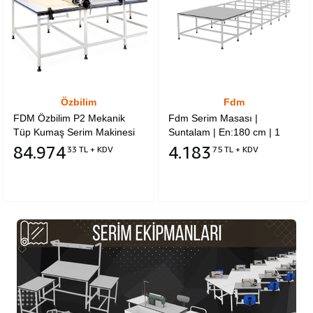
Özbilim
Fdm
FDM Özbilim P2 Mekanik
Fdm Serim Masası |
Tüp Kumaş Serim Makinesi
Suntalam | En:180 cm | 1
Metre Fiyattır | Bir Tabla
84.974
4.183
33 TL + KDV
75 TL + KDV
Uzunluğu 180 cm dir.