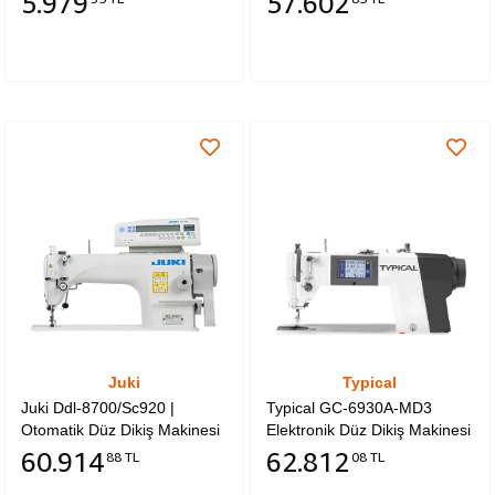
5.979
57.602
Güç: 250W
Juki
Typical
Juki Ddl-8700/Sc920 |
Typical GC-6930A-MD3
Otomatik Düz Dikiş Makinesi
Elektronik Düz Dikiş Makinesi
| Fındık Motor | İplik Kesmeli
(Direct Drive)
60.914
62.812
88 TL
08 TL
| Ayak Kaldırmalı | Tabla ve