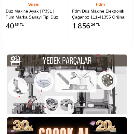
Susei
Fdm
Düz Makine Ayak | P351 |
Fdm Düz Makine Elektronik
Tüm Marka Sanayi Tipi Düz
Çağanoz 111-41355 Orijinal
Dikiş Makinelerinde Kullanılır.
40
1.856
83 TL
26 TL