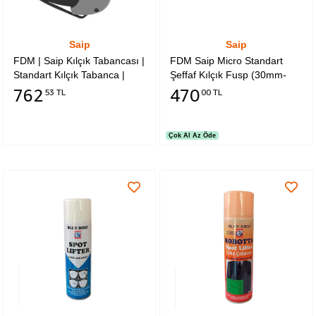
Saip
Saip
FDM | Saip Kılçık Tabancası |
FDM Saip Micro Standart
Standart Kılçık Tabanca |
Şeffaf Kılçık Fusp (30mm-
Normal Uçlu
10.000 Adet)
762
470
53 TL
00 TL
Çok Al Az Öde