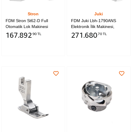
Stron
Juki
FDM Stron St62-D Full
FDM Juki Lbh-1790ANS
Otomatik Lok Makinesi
Elektronik İlik Makinesi,
Direct Drive, İplik Kesmeli,
167.892
271.680
90 TL
70 TL
Ayak Kaldırmalı, Kafadan
Motorlu, Tek Pedal Üniteli