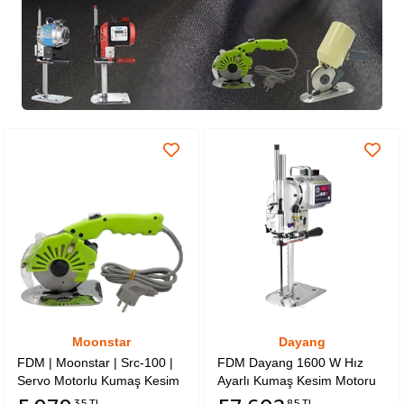
Moonstar
Dayang
FDM | Moonstar | Src-100 |
FDM Dayang 1600 W Hız
Servo Motorlu Kumaş Kesim
Ayarlı Kumaş Kesim Motoru
Makinesi | Bıçak Çapı 10cm |
(8 inç - 20 cm)
35 TL
85 TL