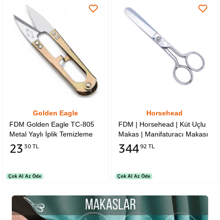
Golden Eagle
Horsehead
FDM Golden Eagle TC-805
FDM | Horsehead | Küt Uçlu
Metal Yaylı İplik Temizleme
Makas | Manifaturacı Makası
Makası 4,5 İnç 11,25 cm
| D-177 | No:6 Inch | 15,24
23
344
30 TL
92 TL
Nikel Kaplama Çıt Makas
cm | Nikel Kaplama
Çok Al Az Öde
Çok Al Az Öde