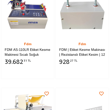
Fdm
Fdm
FDM AS-110LR Etiket Kesme
FDM | Etiket Kesme Makinası
Makinesi Sıcak Soğuk
| Rezistanslı Etiket Kesim | 12
Otomatik (100mm)
Cm Kesim Alanı | Kotil
39.682
928
31 TL
27 TL