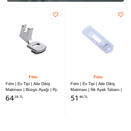
Fdm
Fdm
Fdm | Ev Tipi | Aile Dikiş
Fdm | Ev Tipi | Aile Dikiş
Makinası | Büzgü Ayağı | Rj-
Makinası | İlik Ayak Tabanı |
702
Rj-7302
64
51
28 TL
46 TL