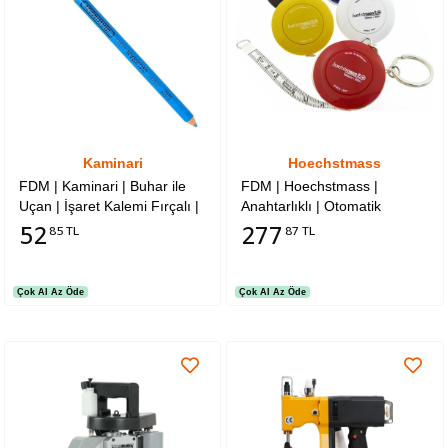
Kaminari
Hoechstmass
FDM | Kaminari | Buhar ile
FDM | Hoechstmass |
Uçan | İşaret Kalemi Fırçalı |
Anahtarlıklı | Otomatik
Mavi
Mezura | 150cm | Alman Malı
52
277
85 TL
87 TL
Çok Al Az Öde
Çok Al Az Öde