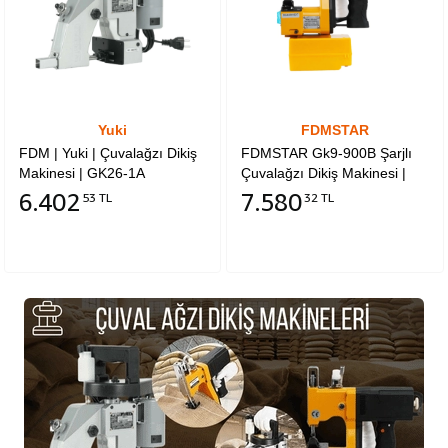
Yuki
FDMSTAR
FDM | Yuki | Çuvalağzı Dikiş
FDMSTAR Gk9-900B Şarjlı
Makinesi | GK26-1A
Çuvalağzı Dikiş Makinesi |
Çantalı
6.402
7.580
53 TL
32 TL