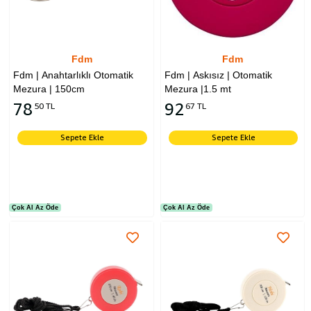
Fdm
Fdm
Fdm | Anahtarlıklı Otomatik
Fdm | Askısız | Otomatik
Mezura | 150cm
Mezura |1.5 mt
78
92
50 TL
67 TL
Sepete Ekle
Sepete Ekle
Çok Al Az Öde
Çok Al Az Öde