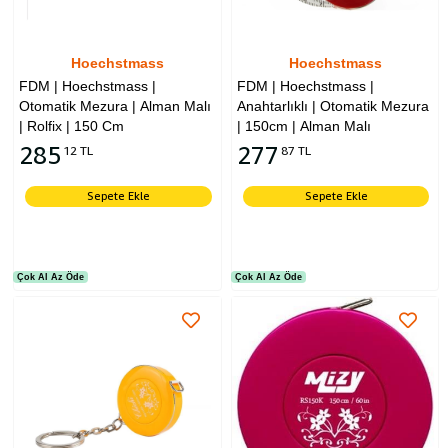
Hoechstmass
Hoechstmass
FDM | Hoechstmass |
FDM | Hoechstmass |
Otomatik Mezura | Alman Malı
Anahtarlıklı | Otomatik Mezura
| Rolfix | 150 Cm
| 150cm | Alman Malı
285
277
12 TL
87 TL
Sepete Ekle
Sepete Ekle
Çok Al Az Öde
Çok Al Az Öde