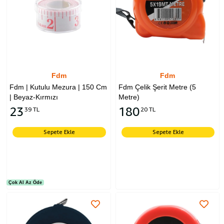
Fdm
Fdm
Fdm | Kutulu Mezura | 150 Cm
Fdm Çelik Şerit Metre (5
| Beyaz-Kırmızı
Metre)
23
180
39 TL
20 TL
Sepete Ekle
Sepete Ekle
Çok Al Az Öde