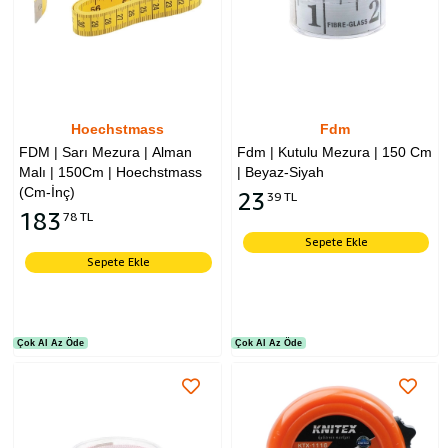
Hoechstmass
Fdm
FDM | Sarı Mezura | Alman
Fdm | Kutulu Mezura | 150 Cm
Malı | 150Cm | Hoechstmass
| Beyaz-Siyah
(Cm-İnç)
23
39 TL
183
78 TL
Sepete Ekle
Sepete Ekle
Çok Al Az Öde
Çok Al Az Öde