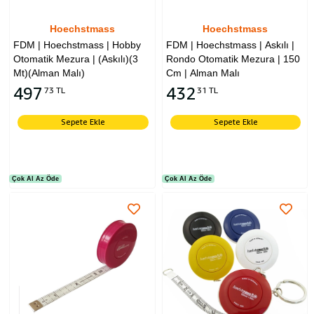
Hoechstmass
Hoechstmass
FDM | Hoechstmass | Hobby
FDM | Hoechstmass | Askılı |
Otomatik Mezura | (Askılı)(3
Rondo Otomatik Mezura | 150
Mt)(Alman Malı)
Cm | Alman Malı
497
432
73 TL
31 TL
Sepete Ekle
Sepete Ekle
Çok Al Az Öde
Çok Al Az Öde