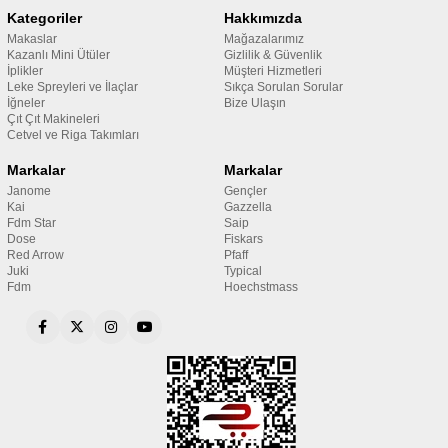
Kategoriler
Hakkımızda
Makaslar
Mağazalarımız
Kazanlı Mini Ütüler
Gizlilik & Güvenlik
İplikler
Müşteri Hizmetleri
Leke Spreyleri ve İlaçlar
Sıkça Sorulan Sorular
İğneler
Bize Ulaşın
Çıt Çıt Makineleri
Cetvel ve Riga Takımları
Markalar
Markalar
Janome
Gençler
Kai
Gazzella
Fdm Star
Saip
Dose
Fiskars
Red Arrow
Pfaff
Juki
Typical
Fdm
Hoechstmass