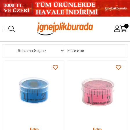
0
Sıralama
Filtreleme
Fdm
Fdm