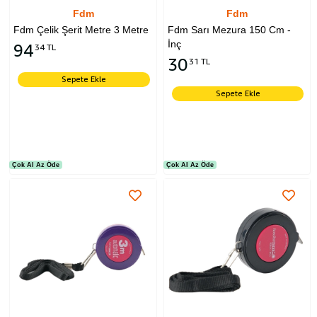
Fdm
Fdm
Fdm Çelik Şerit Metre 3 Metre
Fdm Sarı Mezura 150 Cm -
İnç
94
34 TL
30
31 TL
Sepete Ekle
Sepete Ekle
Çok Al Az Öde
Çok Al Az Öde