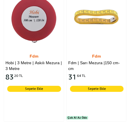
Fdm
Fdm
Hobi | 3 Metre | Askılı Mezura |
Fdm | Sarı Mezura |150 cm-
3 Metre
cm
83
31
20 TL
64 TL
Sepete Ekle
Sepete Ekle
Çok Al Az Öde