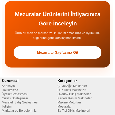
Mezuralar Ürünlerini İhtiyacınıza
Göre İnceleyin
Ürünleri makine markanıza, kullanım amacınıza ve uyumluluk
bilgilerine göre karşılaştırabilirsiniz.
Mezuralar Sayfasına Git
Kurumsal
Kategoriler
Anasayfa
Çuval Ağzı Makineler
Hakkımızda
Düz Dikiş Makineleri
Üyelik Sözleşmesi
Overlok Dikiş Makineleri
Gizlilik Sözleşmesi
Kartela Kesim Makineleri
Mesafeli Satış Sözleşmesi
Makine Motorları
İletişim
Mezuralar
Markalar ve Belgelerimiz
Ev Tipi Dikiş Makineleri