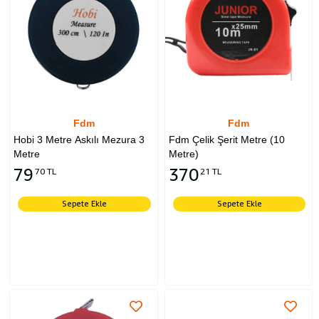
Fdm
Fdm
Hobi 3 Metre Askılı Mezura 3
Fdm Çelik Şerit Metre (10
Metre
Metre)
79
370
70 TL
21 TL
Sepete Ekle
Sepete Ekle