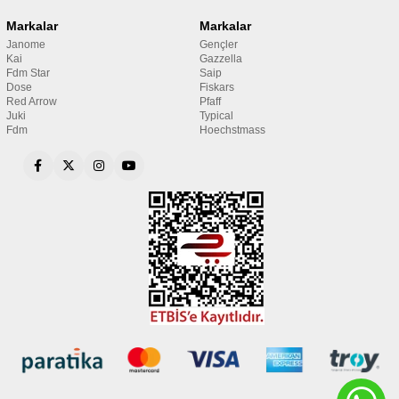
Markalar
Markalar
Janome
Gençler
Kai
Gazzella
Fdm Star
Saip
Dose
Fiskars
Red Arrow
Pfaff
Juki
Typical
Fdm
Hoechstmass