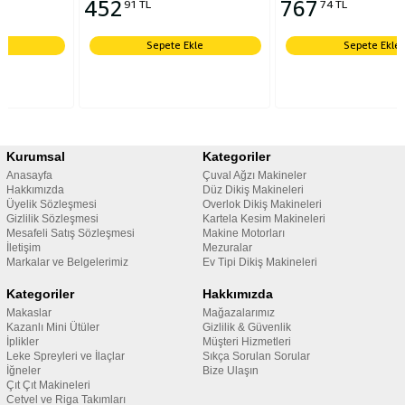
452
767
91 TL
74 TL
Sepete Ekle
Sepete Ekle
Kurumsal
Kategoriler
Anasayfa
Çuval Ağzı Makineler
Hakkımızda
Düz Dikiş Makineleri
Üyelik Sözleşmesi
Overlok Dikiş Makineleri
Gizlilik Sözleşmesi
Kartela Kesim Makineleri
Mesafeli Satış Sözleşmesi
Makine Motorları
İletişim
Mezuralar
Markalar ve Belgelerimiz
Ev Tipi Dikiş Makineleri
Kategoriler
Hakkımızda
Makaslar
Mağazalarımız
Kazanlı Mini Ütüler
Gizlilik & Güvenlik
İplikler
Müşteri Hizmetleri
Leke Spreyleri ve İlaçlar
Sıkça Sorulan Sorular
İğneler
Bize Ulaşın
Çıt Çıt Makineleri
Cetvel ve Riga Takımları