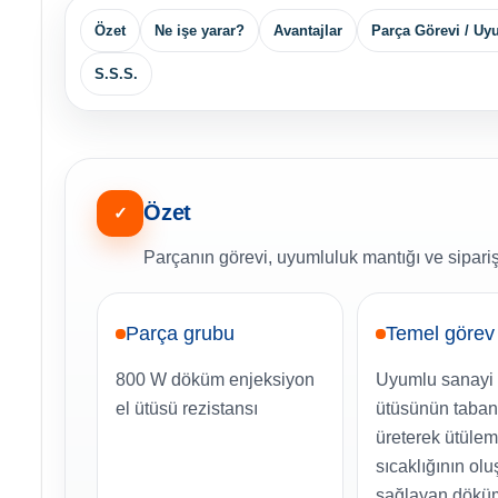
Özet
Ne işe yarar?
Avantajlar
Parça Görevi / U
S.S.S.
Özet
✓
Parçanın görevi, uyumluluk mantığı ve sipariş
Parça grubu
Temel görev
800 W döküm enjeksiyon
Uyumlu sanayi t
el ütüsü rezistansı
ütüsünün taban
üreterek ütüle
sıcaklığının ol
sağlayan dökü