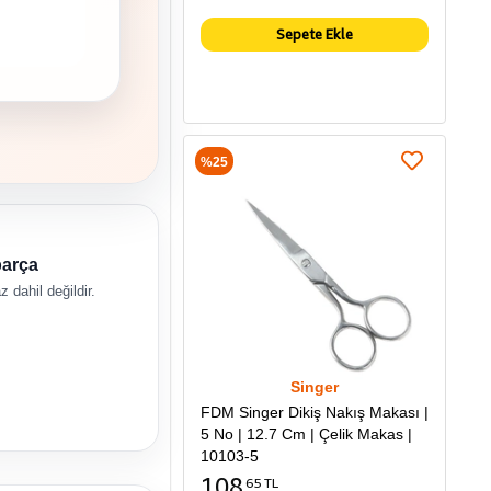
Sepete Ekle
%25
parça
 dahil değildir.
Singer
FDM Singer Dikiş Nakış Makası |
5 No | 12.7 Cm | Çelik Makas |
10103-5
108
65 TL