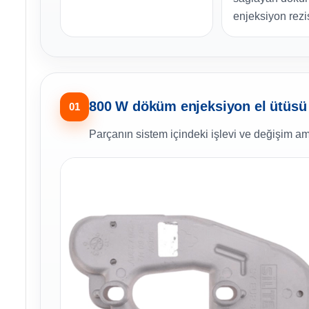
enjeksiyon rezis
800 W döküm enjeksiyon el ütüsü r
01
Parçanın sistem içindeki işlevi ve değişim am