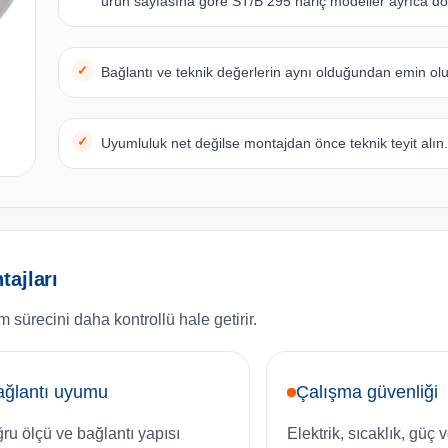
ürün sayfasına göre ST/B 295 hariç modeller ayrıca do
Bağlantı ve teknik değerlerin aynı olduğundan emin ol
Uyumluluk net değilse montajdan önce teknik teyit alın
ajları
 sürecini daha kontrollü hale getirir.
ağlantı uyumu
Çalışma güvenliği
ru ölçü ve bağlantı yapısı
Elektrik, sıcaklık, güç