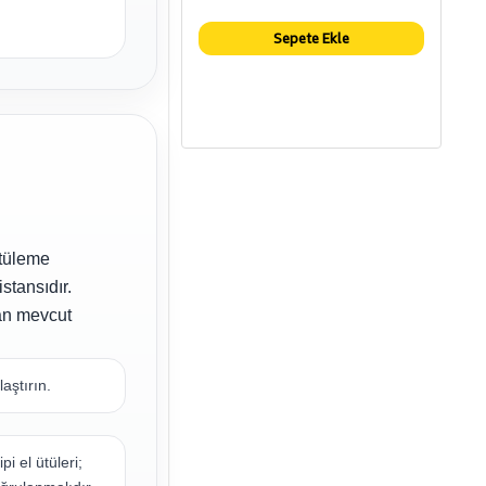
Sepete Ekle
ütüleme
stansıdır.
an mevcut
aştırın.
i el ütüleri;