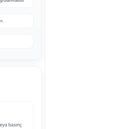
ğrulanmalıdır
un.
.
 veya basınç