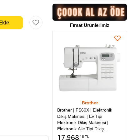
Fırsat Ürünlerimiz
Brother
Brother | FS60X | Elektronik
Dikiş Makinesi | Ev Tipi
Elektronik Dikiş Makinesi |
Elektronik Aile Tipi Dikiş
Makinesi
17.968
18 TL