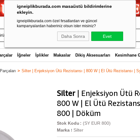
igneiplikburada.com masaüstü bildirimlerine
ekleyin.
igneiplikburada.com özel fırsatlardan ve güncel
kampanyalardan haberiniz olsun ister misiniz?
Daha Sonra
Evet
arçalar
İğneler
İplikler
Makaslar
Dikiş Aksesuarları
Kesimhane 
Parçaları
Silter | Enjeksiyon Ütü Rezistansı | 800 W | El Ütü Rezistansı |
Silter
| Enjeksiyon Ütü Re
800 W | El Ütü Rezistansı
800 | Döküm
Stok Kodu
(SY EUR 800)
Marka
Silter
: