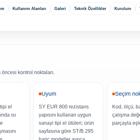
yum
Kullanım Alanları
Galeri
Teknik Özellikler
Kurulum
 öncesi kontrol noktaları.
Uyum
Seçim nok
ipi el
SY EUR 800 rezistans
Kod, ölçü, b
ında ısı
yapısını kullanan uygun
çalışma değ
me
sanayi tipi el ütüleri; ürün
parçayla eşle
uşmasını
sayfasına göre ST/B 295
m
hariç modeller ayrıca