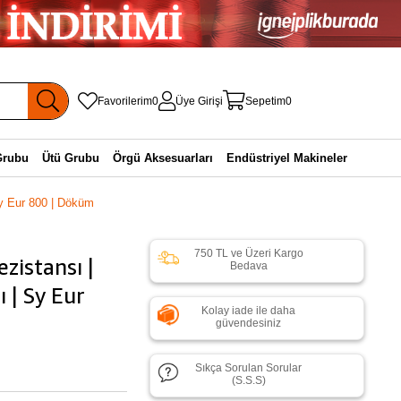
Favorilerim
0
Üye Girişi
Sepetim
0
Grubu
Ütü Grubu
Örgü Aksesuarları
Endüstriyel Makineler
 Sy Eur 800 | Döküm
750 TL ve Üzeri Kargo
zistansı |
Bedava
 | Sy Eur
Kolay iade ile daha
güvendesiniz
Sıkça Sorulan Sorular
(S.S.S)