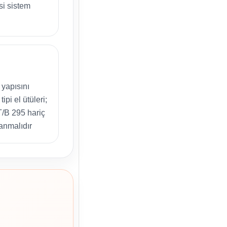
si sistem
yapısını
pi el ütüleri;
T/B 295 hariç
anmalıdır