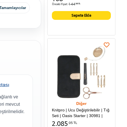
144
Önceki Fiyat:
86 TL
Tamamlayıcılar
Sepete Ekle
tası
ağlantı ve
Diğer
eri mevcut
Knitpro | Ucu Değiştirilebilir | Tığ
ştirilmelidir.
Seti | Oasis Starter | 30981 |
2.085
05 TL