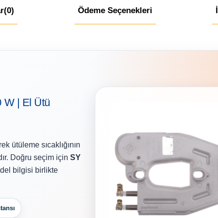
r
(0)
Ödeme Seçenekleri
0 W | El Ütü
rek ütüleme sıcaklığının
ır. Doğru seçim için
SY
l bilgisi birlikte
tansı