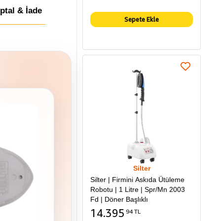
İptal & İade
Sepete Ekle
Silter
Silter | Firmini Askıda Ütüleme
Robotu | 1 Litre | Spr/Mn 2003
Fd | Döner Başlıklı
14.395
94 TL