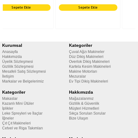
Sepete Ekle
Kurumsal
Kategoriler
Anasayfa
Çuval Ağzı Makineler
Hakkımızda
Düz Dikiş Makineleri
Üyelik Sözleşmesi
Overlok Dikiş Makineleri
Gizlilik Sözleşmesi
Kartela Kesim Makineleri
Mesafeli Satış Sözleşmesi
Makine Motorları
İletişim
Mezuralar
Markalar ve Belgelerimiz
Ev Tipi Dikiş Makineleri
Kategoriler
Hakkımızda
Makaslar
Mağazalarımız
Kazanlı Mini Ütüler
Gizlilik & Güvenlik
İplikler
Müşteri Hizmetleri
Leke Spreyleri ve İlaçlar
Sıkça Sorulan Sorular
İğneler
Bize Ulaşın
Çıt Çıt Makineleri
Cetvel ve Riga Takımları