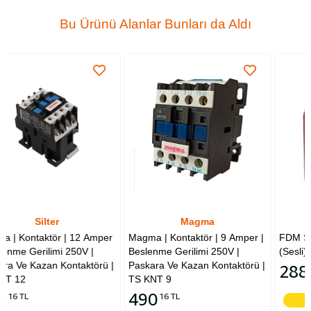
Bu Ürünü Alanlar Bunları da Aldı
Magma
Silter
12 Amper
Magma | Kontaktör | 9 Amper |
FDM Silter Kapsan Pedal 
0V |
Beslenme Gerilimi 250V |
(Sesli) SY PSV 03
Paskara Ve Kazan Kontaktörü |
288
03 TL
TS KNT 9
490
16 TL
Sepete Ekle