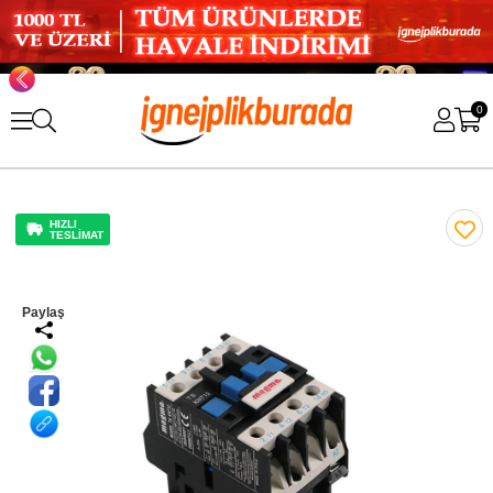
0
HIZLI
TESLİMAT
Paylaş