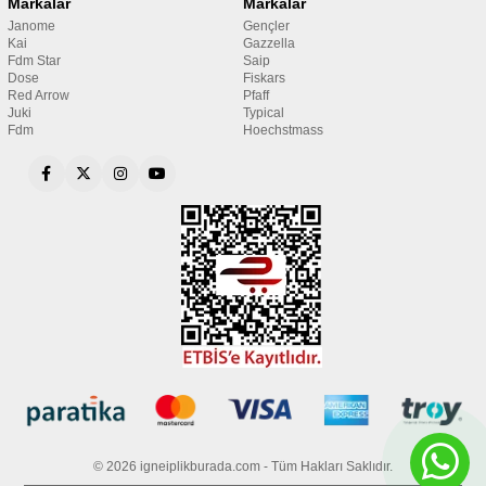
Markalar
Markalar
Janome
Gençler
Kai
Gazzella
Fdm Star
Saip
Dose
Fiskars
Red Arrow
Pfaff
Juki
Typical
Fdm
Hoechstmass
© 2026 igneiplikburada.com - Tüm Hakları Saklıdır.