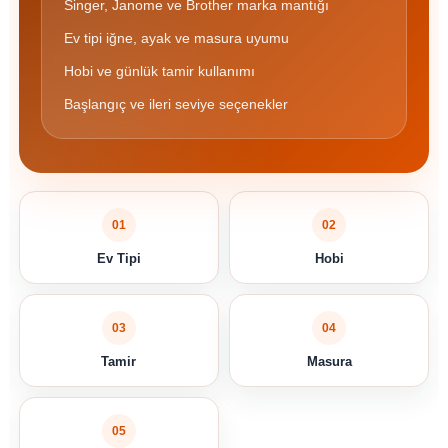
Singer, Janome ve Brother marka mantığı
Ev tipi iğne, ayak ve masura uyumu
Hobi ve günlük tamir kullanımı
Başlangıç ve ileri seviye seçenekler
01
02
Ev Tipi
Hobi
03
04
Tamir
Masura
05