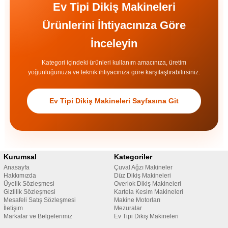
Ev Tipi Dikiş Makineleri
Ürünlerini İhtiyacınıza Göre
İnceleyin
Kategori içindeki ürünleri kullanım amacınıza, üretim
yoğunluğunuza ve teknik ihtiyacınıza göre karşılaştırabilirsiniz.
Ev Tipi Dikiş Makineleri Sayfasına Git
Kurumsal
Kategoriler
Anasayfa
Çuval Ağzı Makineler
Hakkımızda
Düz Dikiş Makineleri
Üyelik Sözleşmesi
Overlok Dikiş Makineleri
Gizlilik Sözleşmesi
Kartela Kesim Makineleri
Mesafeli Satış Sözleşmesi
Makine Motorları
İletişim
Mezuralar
Markalar ve Belgelerimiz
Ev Tipi Dikiş Makineleri