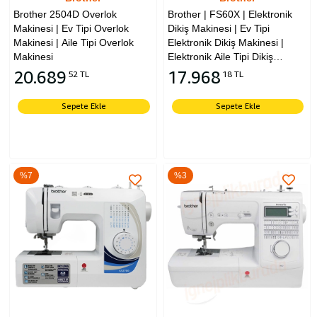
Brother 2504D Overlok
Brother | FS60X | Elektronik
Makinesi | Ev Tipi Overlok
Dikiş Makinesi | Ev Tipi
Makinesi | Aile Tipi Overlok
Elektronik Dikiş Makinesi |
Makinesi
Elektronik Aile Tipi Dikiş
Makinesi
20.689
17.968
52 TL
18 TL
Sepete Ekle
Sepete Ekle
%7
%3