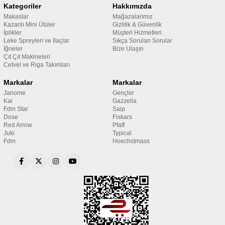
Kategoriler
Hakkımızda
Makaslar
Mağazalarımız
Kazanlı Mini Ütüler
Gizlilik & Güvenlik
İplikler
Müşteri Hizmetleri
Leke Spreyleri ve İlaçlar
Sıkça Sorulan Sorular
İğneler
Bize Ulaşın
Çıt Çıt Makineleri
Cetvel ve Riga Takımları
Markalar
Markalar
Janome
Gençler
Kai
Gazzella
Fdm Star
Saip
Dose
Fiskars
Red Arrow
Pfaff
Juki
Typical
Fdm
Hoechstmass