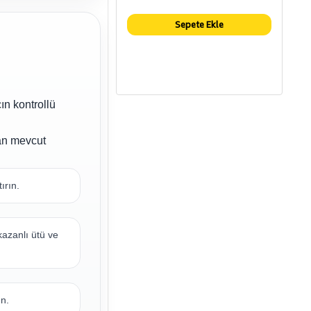
Sepete Ekle
ın kontrollü
an mevcut
ırın.
kazanlı ütü ve
un.