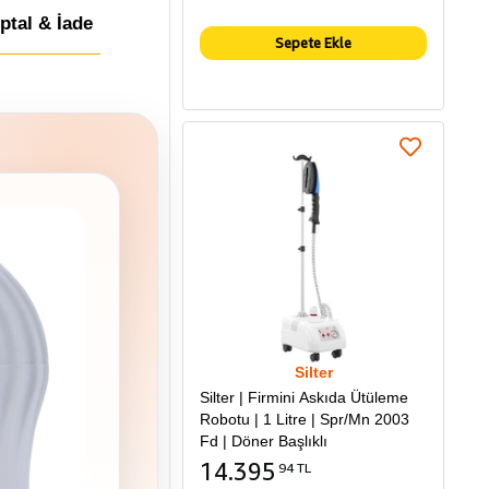
İptal & İade
Sepete Ekle
Silter
Silter | Firmini Askıda Ütüleme
Robotu | 1 Litre | Spr/Mn 2003
Fd | Döner Başlıklı
14.395
94 TL