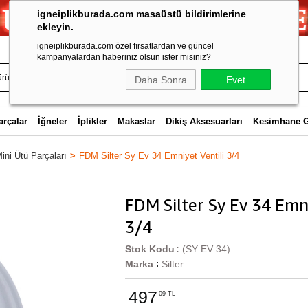
igneiplikburada.com masaüstü bildirimlerine
ekleyin.
igneiplikburada.com özel fırsatlardan ve güncel
kampanyalardan haberiniz olsun ister misiniz?
Daha Sonra
Evet
arçalar
İğneler
İplikler
Makaslar
Dikiş Aksesuarları
Kesimhane 
ini Ütü Parçaları
FDM Silter Sy Ev 34 Emniyet Ventili 3/4
FDM Silter Sy Ev 34 Emni
3/4
Stok Kodu
(SY EV 34)
Marka
Silter
:
497
09 TL