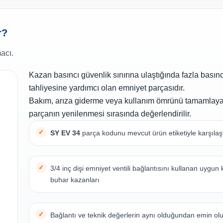
r?
acı.
Kazan basıncı güvenlik sınırına ulaştığında fazla basınc
tahliyesine yardımcı olan emniyet parçasıdır.
Bakım, arıza giderme veya kullanım ömrünü tamamlay
parçanın yenilenmesi sırasında değerlendirilir.
SY EV 34
parça kodunu mevcut ürün etiketiyle karşılaşt
3/4 inç dişi emniyet ventili bağlantısını kullanan uygun 
buhar kazanları
Bağlantı ve teknik değerlerin aynı olduğundan emin ol