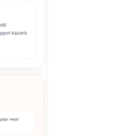
tili
uygun kazanlı
 çapı veya