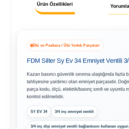
Ürün Özellikleri
Yorumla
Ütü ve Paskara / Ütü Yedek Parçaları
FDM Silter Sy Ev 34 Emniyet Ventili 3
Kazan basıncı güvenlik sınırına ulaştığında fazla b
tahliyesine yardımcı olan emniyet parçasıdır. Doğr
parça kodu, ölçü, elektrik/basınç sınıfı ve uyumlu mo
kontrol edilmelidir.
SY EV 34
3/4 inç emniyet ventili
3/4 inç dişi emniyet ventili bağlantısını kullanan uygun