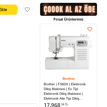
Fırsat Ürünlerimiz
Brother
Brother | FS60X | Elektronik
Dikiş Makinesi | Ev Tipi
Elektronik Dikiş Makinesi |
Elektronik Aile Tipi Dikiş
Makinesi
17.968
18 TL