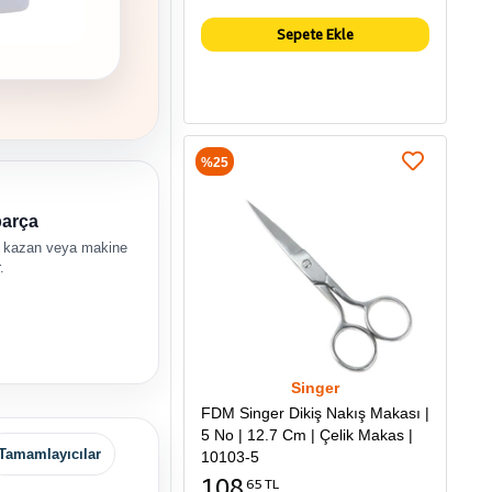
Sepete Ekle
%25
parça
 kazan veya makine
.
Singer
FDM Singer Dikiş Nakış Makası |
5 No | 12.7 Cm | Çelik Makas |
Tamamlayıcılar
10103-5
108
65 TL