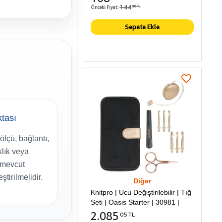
144
Önceki Fiyat:
86 TL
Sepete Ekle
tası
ölçü, bağlantı,
klık veya
ı mevcut
ştirilmelidir.
Diğer
Knitpro | Ucu Değiştirilebilir | Tığ
Seti | Oasis Starter | 30981 |
2.085
05 TL