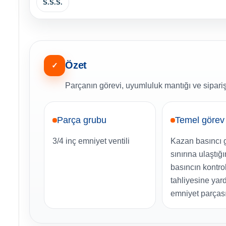
S.S.S.
Özet
✓
Parçanın görevi, uyumluluk mantığı ve sipariş
Parça grubu
Temel görev
3/4 inç emniyet ventili
Kazan basıncı 
sınırına ulaştığ
basıncın kontro
tahliyesine yar
emniyet parçası