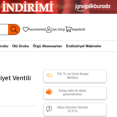
Favorilerim
0
Üye Girişi
Sepetim
0
Grubu
Ütü Grubu
Örgü Aksesuarları
Endüstriyel Makineler
750 TL ve Üzeri Kargo
yet Ventili
Bedava
Kolay iade ile daha
güvendesiniz
Sıkça Sorulan Sorular
(S.S.S)