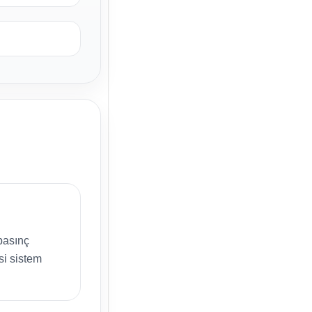
.
 basınç
si sistem