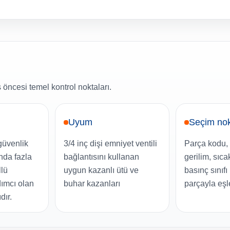
 öncesi temel kontrol noktaları.
Uyum
Seçim nok
güvenlik
3/4 inç dişi emniyet ventili
Parça kodu, 
ında fazla
bağlantısını kullanan
gerilim, sıca
llü
uygun kazanlı ütü ve
basınç sınıf
dımcı olan
buhar kazanları
parçayla eşle
dır.