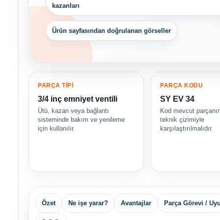
kazanları
Ürün sayfasından doğrulanan görseller
PARÇA TİPİ
PARÇA KODU
3/4 inç emniyet ventili
SY EV 34
Ütü, kazan veya bağlantı
Kod mevcut parçanın
sisteminde bakım ve yenileme
teknik çizimiyle
için kullanılır.
karşılaştırılmalıdır.
Özet
Ne işe yarar?
Avantajlar
Parça Görevi / U