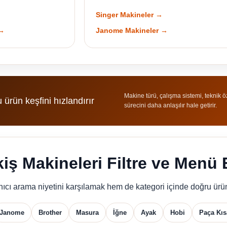
Singer Makineler →
 →
Janome Makineler →
Makine türü, çalışma sistemi, teknik öz
u ürün keşfini hızlandırır
sürecini daha anlaşılır hale getirir.
kiş Makineleri Filtre ve Menü E
nıcı arama niyetini karşılamak hem de kategori içinde doğru ürün
Janome
Brother
Masura
İğne
Ayak
Hobi
Paça Kıs