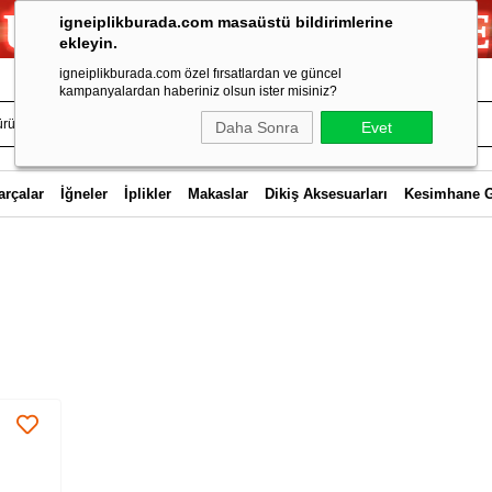
igneiplikburada.com masaüstü bildirimlerine
ekleyin.
igneiplikburada.com özel fırsatlardan ve güncel
kampanyalardan haberiniz olsun ister misiniz?
Daha Sonra
Evet
arçalar
İğneler
İplikler
Makaslar
Dikiş Aksesuarları
Kesimhane 