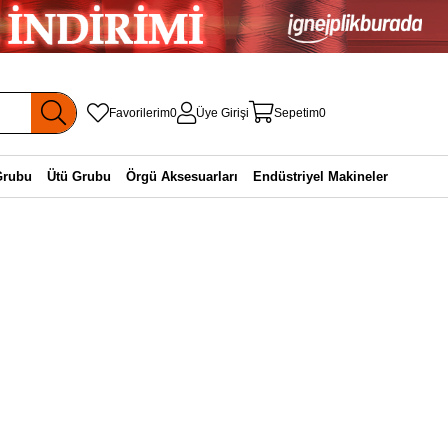
Favorilerim
0
Üye Girişi
Sepetim
0
Grubu
Ütü Grubu
Örgü Aksesuarları
Endüstriyel Makineler