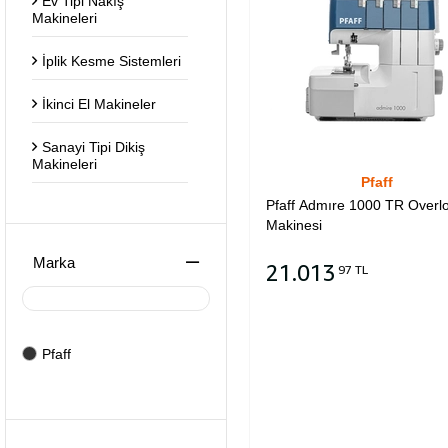
Ev Tipi Nakış
Makineleri
İplik Kesme Sistemleri
İkinci El Makineler
Sanayi Tipi Dikiş
Makineleri
Pfaff
Pfaff Admıre 1000 TR Overl
Otomatlar
Makinesi
Çuval Ağzı Makineler
Marka
21.013
97 TL
Makine Motorları
Sepete Ekle
Çektirme ve Lastik
Vericiler
Pfaff
Makine Tablaları ve
Tabla Ayakları