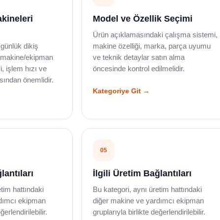
akineleri
Model ve Özellik Seçimi
Ürün açıklamasındaki çalışma sistemi,
e günlük dikiş
makine özelliği, marka, parça uyumu
ru makine/ekipman
ve teknik detaylar satın alma
i, işlem hızı ve
öncesinde kontrol edilmelidir.
sından önemlidir.
Kategoriye Git →
05
lantıları
İlgili Üretim Bağlantıları
etim hattındaki
Bu kategori, aynı üretim hattındaki
rdımcı ekipman
diğer makine ve yardımcı ekipman
ğerlendirilebilir.
gruplarıyla birlikte değerlendirilebilir.