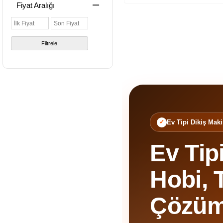
Fiyat Aralığı
Filtrele
Ev Tipi Dikiş Maki
Ev Tip
Hobi, 
Çözüm