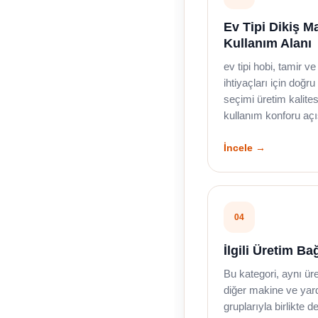
Ev Tipi Dikiş M
Kullanım Alanı
ev tipi hobi, tamir v
ihtiyaçları için doğ
seçimi üretim kalites
kullanım konforu açı
İncele →
04
İlgili Üretim Bağ
Bu kategori, aynı ür
diğer makine ve ya
gruplarıyla birlikte de