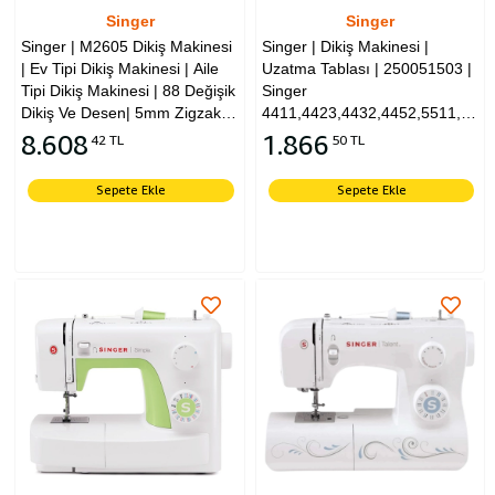
Singer
Singer
Singer | M2605 Dikiş Makinesi
Singer | Dikiş Makinesi |
| Ev Tipi Dikiş Makinesi | Aile
Uzatma Tablası | 250051503 |
Tipi Dikiş Makinesi | 88 Değişik
Singer
Dikiş Ve Desen| 5mm Zigzak
4411,4423,4432,4452,5511,552
Genişliği
ve HD6330 modelleri için
8.608
1.866
42 TL
50 TL
uyumludur.
Sepete Ekle
Sepete Ekle