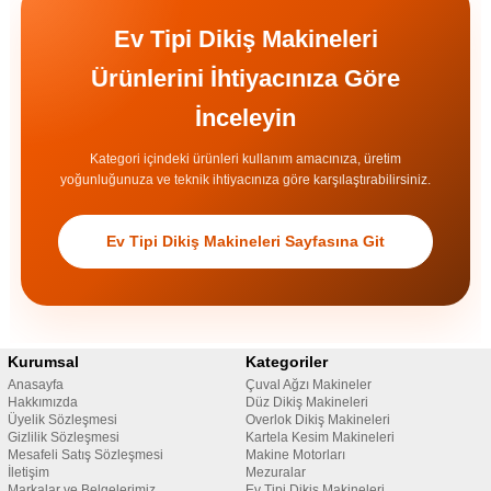
Ev Tipi Dikiş Makineleri
Ürünlerini İhtiyacınıza Göre
İnceleyin
Kategori içindeki ürünleri kullanım amacınıza, üretim
yoğunluğunuza ve teknik ihtiyacınıza göre karşılaştırabilirsiniz.
Ev Tipi Dikiş Makineleri Sayfasına Git
Kurumsal
Kategoriler
Anasayfa
Çuval Ağzı Makineler
Hakkımızda
Düz Dikiş Makineleri
Üyelik Sözleşmesi
Overlok Dikiş Makineleri
Gizlilik Sözleşmesi
Kartela Kesim Makineleri
Mesafeli Satış Sözleşmesi
Makine Motorları
İletişim
Mezuralar
Markalar ve Belgelerimiz
Ev Tipi Dikiş Makineleri