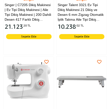
Singer | C7205 Dikiş Makinesi
Singer Talent 3321 Ev Tipi
| Ev Tipi Dikiş Makinesi | Aile
Dikiş Makinesi 21 Dikiş ve
Tipi Dikiş Makinesi | 200 Dahili
Desen 6 mm Zigzag Otomatik
Desen 417 Farklı Dikiş
İplik Takma Aile Tipi Dikiş
Uygulamalı Zig-Zag (Desen)
Makinesi
21.123
10.238
20 TL
02 TL
Alternatifi
Sepete Ekle
Sepete Ekle