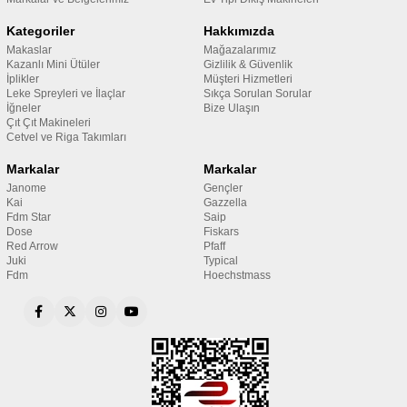
Kategoriler
Hakkımızda
Makaslar
Mağazalarımız
Kazanlı Mini Ütüler
Gizlilik & Güvenlik
İplikler
Müşteri Hizmetleri
Leke Spreyleri ve İlaçlar
Sıkça Sorulan Sorular
İğneler
Bize Ulaşın
Çıt Çıt Makineleri
Cetvel ve Riga Takımları
Markalar
Markalar
Janome
Gençler
Kai
Gazzella
Fdm Star
Saip
Dose
Fiskars
Red Arrow
Pfaff
Juki
Typical
Fdm
Hoechstmass