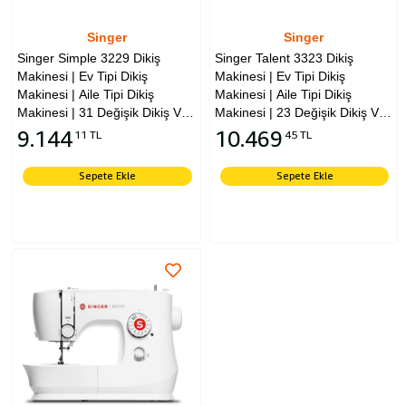
Singer
Singer
Singer Simple 3229 Dikiş
Singer Talent 3323 Dikiş
Makinesi | Ev Tipi Dikiş
Makinesi | Ev Tipi Dikiş
Makinesi | Aile Tipi Dikiş
Makinesi | Aile Tipi Dikiş
Makinesi | 31 Değişik Dikiş Ve
Makinesi | 23 Değişik Dikiş Ve
Desen
Desen|Tek Adımda İlik
9.144
10.469
11 TL
45 TL
Açabilme Özellikli
Sepete Ekle
Sepete Ekle