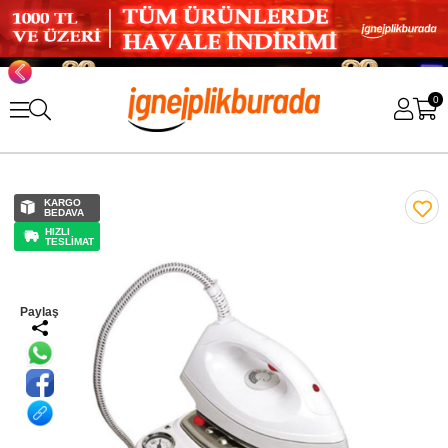
0
KARGO
BEDAVA
HIZLI
TESLİMAT
Paylaş