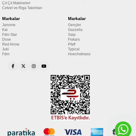
Çıt Çıt Makineleri
Cetvel ve Riga Takımları
Markalar
Markalar
Janome
Gençler
Kai
Gazzella
Fdm Star
Saip
Dose
Fiskars
Red Arrow
Pfaff
Juki
Typical
Fdm
Hoechstmass