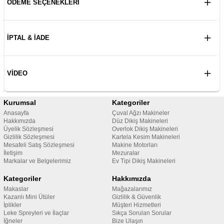
ÖDEME SEÇENEKLERI
İPTAL & İADE
VIDEO
Kurumsal
Kategoriler
Anasayfa
Çuval Ağzı Makineler
Hakkımızda
Düz Dikiş Makineleri
Üyelik Sözleşmesi
Overlok Dikiş Makineleri
Gizlilik Sözleşmesi
Kartela Kesim Makineleri
Mesafeli Satış Sözleşmesi
Makine Motorları
İletişim
Mezuralar
Markalar ve Belgelerimiz
Ev Tipi Dikiş Makineleri
Kategoriler
Hakkımızda
Makaslar
Mağazalarımız
Kazanlı Mini Ütüler
Gizlilik & Güvenlik
İplikler
Müşteri Hizmetleri
Leke Spreyleri ve İlaçlar
Sıkça Sorulan Sorular
İğneler
Bize Ulaşın