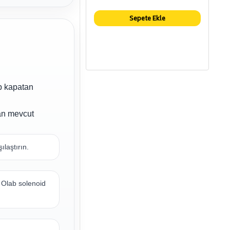
Sepete Ekle
ıp kapatan
an mevcut
laştırın.
 Olab solenoid