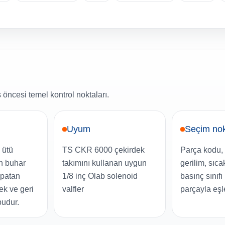
 öncesi temel kontrol noktaları.
Uyum
Seçim nok
 ütü
TS CKR 6000 çekirdek
Parça kodu, 
in buhar
takımını kullanan uygun
gerilim, sıca
apatan
1/8 inç Olab solenoid
basınç sınıf
ek ve geri
valfler
parçayla eşle
budur.