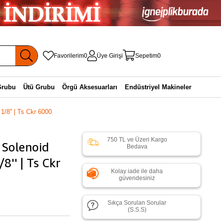
Favorilerim
0
Üye Girişi
Sepetim
0
Grubu
Ütü Grubu
Örgü Aksesuarları
Endüstriyel Makineler
1/8'' | Ts Ckr 6000
750 TL ve Üzeri Kargo
 Solenoid
Bedava
/8'' | Ts Ckr
Kolay iade ile daha
güvendesiniz
Sıkça Sorulan Sorular
(S.S.S)