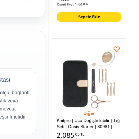
144
Önceki Fiyat:
86 TL
Sepete Ekle
tası
ölçü, bağlantı,
klık veya
ı mevcut
Diğer
ştirilmelidir.
Knitpro | Ucu Değiştirilebilir | Tığ
Seti | Oasis Starter | 30981 |
2.085
05 TL