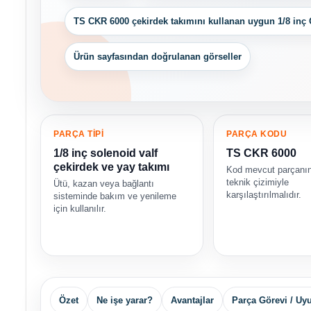
TS CKR 6000 çekirdek takımını kullanan uygun 1/8 inç O
Ürün sayfasından doğrulanan görseller
PARÇA TİPİ
PARÇA KODU
1/8 inç solenoid valf
TS CKR 6000
çekirdek ve yay takımı
Kod mevcut parçanın
teknik çizimiyle
Ütü, kazan veya bağlantı
karşılaştırılmalıdır.
sisteminde bakım ve yenileme
için kullanılır.
Özet
Ne işe yarar?
Avantajlar
Parça Görevi / U