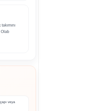
 takımını
ç Olab
 çapı veya