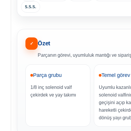
S.S.S.
Özet
✓
Parçanın görevi, uyumluluk mantığı ve sipariş
Parça grubu
Temel görev
1/8 inç solenoid valf
Uyumlu kazanlı
çekirdek ve yay takımı
solenoid valfin
geçişini açıp k
hareketli çekird
dönüş yayı gru