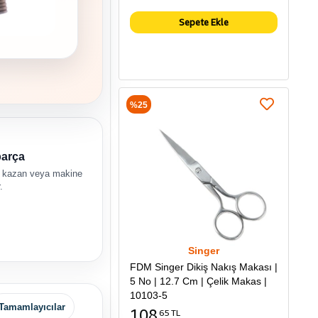
Sepete Ekle
%25
parça
 kazan veya makine
.
Singer
FDM Singer Dikiş Nakış Makası |
5 No | 12.7 Cm | Çelik Makas |
10103-5
Tamamlayıcılar
108
65 TL