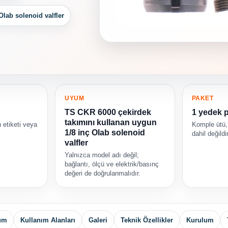
lab solenoid valfler
UYUM
PAKET
TS CKR 6000 çekirdek
1 yedek 
takımını kullanan uygun
 etiketi veya
Komple ütü,
1/8 inç Olab solenoid
dahil değildir
valfler
Yalnızca model adı değil;
bağlantı, ölçü ve elektrik/basınç
değeri de doğrulanmalıdır.
yum
Kullanım Alanları
Galeri
Teknik Özellikler
Kurulum