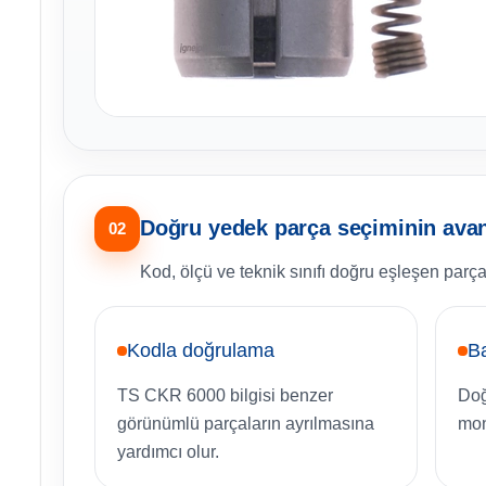
Doğru yedek parça seçiminin avant
02
Kod, ölçü ve teknik sınıfı doğru eşleşen parça
Kodla doğrulama
B
TS CKR 6000 bilgisi benzer
Doğ
görünümlü parçaların ayrılmasına
mon
yardımcı olur.