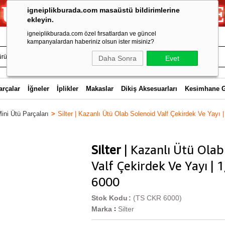
igneiplikburada.com masaüstü bildirimlerine
ekleyin.
igneiplikburada.com özel fırsatlardan ve güncel
kampanyalardan haberiniz olsun ister misiniz?
Daha Sonra
Evet
arçalar
İğneler
İplikler
Makaslar
Dikiş Aksesuarları
Kesimhane 
ini Ütü Parçaları
Silter | Kazanlı Ütü Olab Solenoid Valf Çekirdek Ve Yayı | 
Silter
| Kazanlı Ütü Olab
Valf Çekirdek Ve Yayı | 1
6000
Stok Kodu
(TS CKR 6000)
Marka
Silter
: