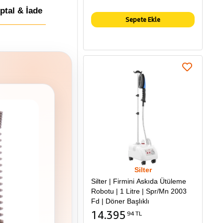
İptal & İade
Sepete Ekle
Silter
Silter | Firmini Askıda Ütüleme
Robotu | 1 Litre | Spr/Mn 2003
Fd | Döner Başlıklı
14.395
94 TL