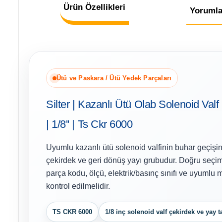
Ürün Özellikleri
Yorumla
Ütü ve Paskara / Ütü Yedek Parçaları
Silter | Kazanlı Ütü Olab Solenoid Val
| 1/8'' | Ts Ckr 6000
Uyumlu kazanlı ütü solenoid valfinin buhar geçişin
çekirdek ve geri dönüş yayı grubudur. Doğru seçim
parça kodu, ölçü, elektrik/basınç sınıfı ve uyumlu mo
kontrol edilmelidir.
TS CKR 6000
1/8 inç solenoid valf çekirdek ve yay t