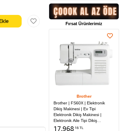
Fırsat Ürünlerimiz
Brother
Brother | FS60X | Elektronik
Dikiş Makinesi | Ev Tipi
Elektronik Dikiş Makinesi |
Elektronik Aile Tipi Dikiş
Makinesi
17.968
18 TL