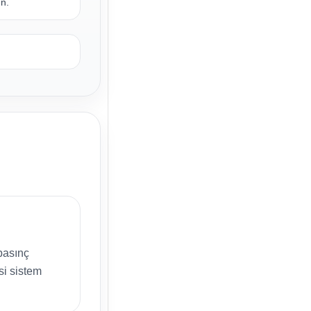
un.
.
 basınç
si sistem