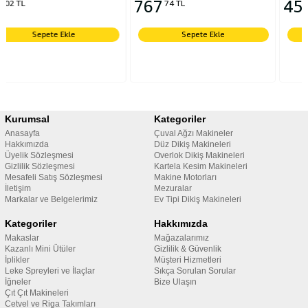
767
452
74 TL
91 TL
Sepete Ekle
Sepete Ekle
Kurumsal
Kategoriler
Anasayfa
Çuval Ağzı Makineler
Hakkımızda
Düz Dikiş Makineleri
Üyelik Sözleşmesi
Overlok Dikiş Makineleri
Gizlilik Sözleşmesi
Kartela Kesim Makineleri
Mesafeli Satış Sözleşmesi
Makine Motorları
İletişim
Mezuralar
Markalar ve Belgelerimiz
Ev Tipi Dikiş Makineleri
Kategoriler
Hakkımızda
Makaslar
Mağazalarımız
Kazanlı Mini Ütüler
Gizlilik & Güvenlik
İplikler
Müşteri Hizmetleri
Leke Spreyleri ve İlaçlar
Sıkça Sorulan Sorular
İğneler
Bize Ulaşın
Çıt Çıt Makineleri
Cetvel ve Riga Takımları