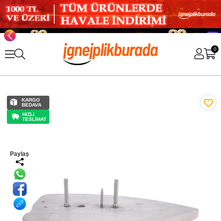
0
KARGO
BEDAVA
HIZLI
TESLİMAT
Paylaş