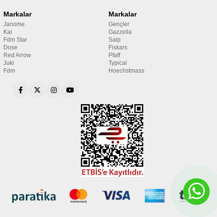
Markalar
Markalar
Janome
Gençler
Kai
Gazzella
Fdm Star
Saip
Dose
Fiskars
Red Arrow
Pfaff
Juki
Typical
Fdm
Hoechstmass