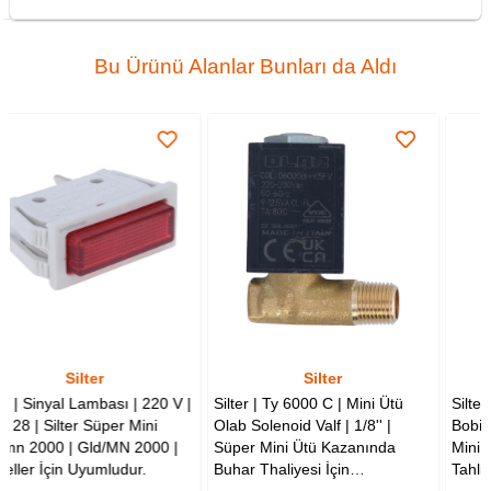
Bu Ürünü Alanlar Bunları da Aldı
Silter
Silter
 | 220 V |
Silter | Ty 6000 C | Mini Ütü
Silter | Olab Soleniod Val
Mini
Olab Solenoid Valf | 1/8'' |
Bobini | 1/8 | Ts6000bh 
 2000 |
Süper Mini Ütü Kazanında
Mini Ütülerde Kazandan
ur.
Buhar Thaliyesi İçin
Tahliyesi İçin Kullanılır.
Kullanılmaktadır.