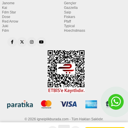
Janome
Gençler
Kai
Gazzella
Fdm Star
Saip
Dose
Fiskars
Red Arrow
Pfaff
Juki
Typical
Fdm
Hoechstmass
© 2026 igneiplikburada.com - Tüm Hakları Saklıdır.