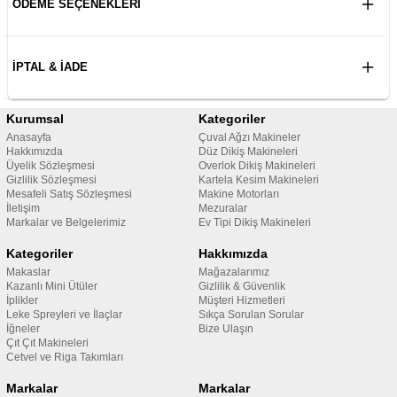
ÖDEME SEÇENEKLERI
İPTAL & İADE
Kurumsal
Kategoriler
Anasayfa
Çuval Ağzı Makineler
Hakkımızda
Düz Dikiş Makineleri
Üyelik Sözleşmesi
Overlok Dikiş Makineleri
Gizlilik Sözleşmesi
Kartela Kesim Makineleri
Mesafeli Satış Sözleşmesi
Makine Motorları
İletişim
Mezuralar
Markalar ve Belgelerimiz
Ev Tipi Dikiş Makineleri
Kategoriler
Hakkımızda
Makaslar
Mağazalarımız
Kazanlı Mini Ütüler
Gizlilik & Güvenlik
İplikler
Müşteri Hizmetleri
Leke Spreyleri ve İlaçlar
Sıkça Sorulan Sorular
İğneler
Bize Ulaşın
Çıt Çıt Makineleri
Cetvel ve Riga Takımları
Markalar
Markalar