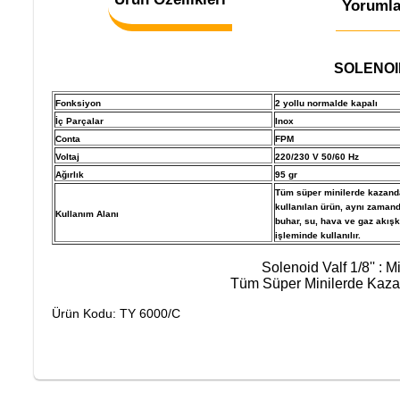
Yorumla
SOLENOID 
Fonksiyon
2 yollu normalde kapalı
İç Parçalar
Inox
Conta
FPM
Voltaj
220/230 V 50/60 Hz
Ağırlık
95 gr
Tüm süper minilerde kazanda
kullanılan ürün, aynı zamand
Kullanım Alanı
buhar, su, hava ve gaz akışk
işleminde kullanılır.
Solenoid Valf 1/8'' : 
Tüm Süper Minilerde Kazan
Ürün Kodu: TY 6000/C