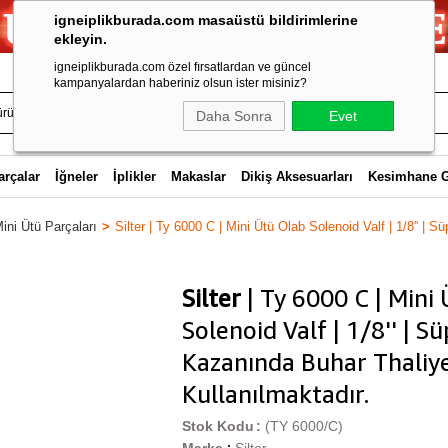
igneiplikburada.com masaüstü bildirimlerine
ekleyin.
igneiplikburada.com özel fırsatlardan ve güncel
kampanyalardan haberiniz olsun ister misiniz?
Daha Sonra
Evet
arçalar
İğneler
İplikler
Makaslar
Dikiş Aksesuarları
Kesimhane 
ini Ütü Parçaları
Silter | Ty 6000 C | Mini Ütü Olab Solenoid Valf | 1/8'' | S
Silter
| Ty 6000 C | Mini
Solenoid Valf | 1/8'' | S
Kazanında Buhar Thaliyes
Kullanılmaktadır.
Stok Kodu
(TY 6000/C)