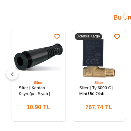
Bu Ürü
Ücretsiz Kargo
Silter
Silter
Silter | Kordon
Silter | Ty 6000 C |
Kuyruğu | Siyah | Sy
Mini Ütü Olab
Koku 01 | Sanayi Tipi
Solenoid Valf | 1/8'' |
El Ütülerinde
Süper Mini Ütü
10,90 TL
767,74 TL
Kullanılır
Kazanında Buhar
Thaliyesi İçin
Kullanılmaktadır.