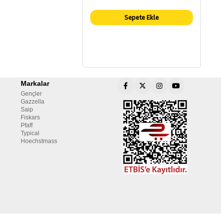
Sepete Ekle
Markalar
Gençler
Gazzella
Saip
Fiskars
Pfaff
Typical
Hoechstmass