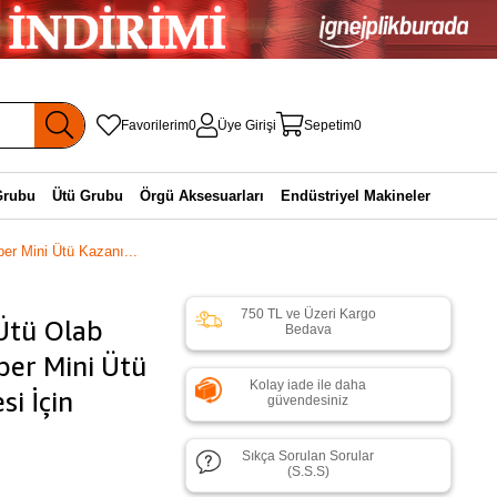
Favorilerim
0
Üye Girişi
Sepetim
0
Grubu
Ütü Grubu
Örgü Aksesuarları
Endüstriyel Makineler
üper Mini Ütü Kazanı...
750 TL ve Üzeri Kargo
 Ütü Olab
Bedava
üper Mini Ütü
Kolay iade ile daha
i İçin
güvendesiniz
Sıkça Sorulan Sorular
(S.S.S)