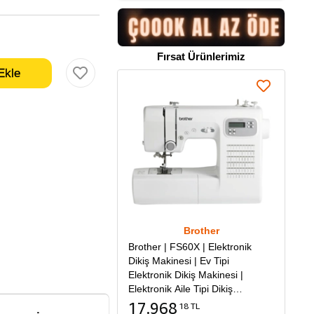
Fırsat Ürünlerimiz
Brother
Brother | FS60X | Elektronik
Dikiş Makinesi | Ev Tipi
Elektronik Dikiş Makinesi |
Elektronik Aile Tipi Dikiş
Makinesi
17.968
18 TL