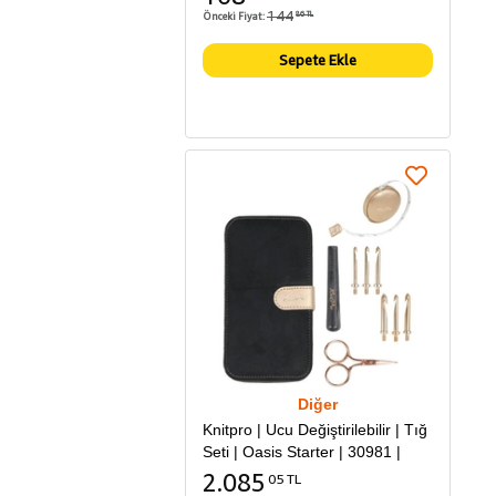
144
Önceki Fiyat:
86 TL
Sepete Ekle
Diğer
Knitpro | Ucu Değiştirilebilir | Tığ
Seti | Oasis Starter | 30981 |
2.085
05 TL