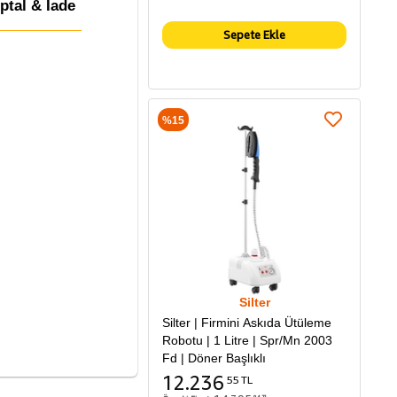
İptal & İade
Sepete Ekle
%15
Silter
Silter | Firmini Askıda Ütüleme
Robotu | 1 Litre | Spr/Mn 2003
Fd | Döner Başlıklı
12.236
55 TL