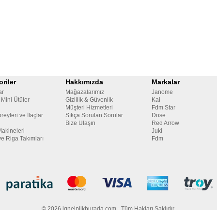
riler
Hakkımızda
Markalar
ar
Mağazalarımız
Janome
 Mini Ütüler
Gizlilik & Güvenlik
Kai
Müşteri Hizmetleri
Fdm Star
reyleri ve İlaçlar
Sıkça Sorulan Sorular
Dose
Bize Ulaşın
Red Arrow
Makineleri
Juki
ve Riga Takımları
Fdm
© 2026 igneiplikburada.com - Tüm Hakları Saklıdır.