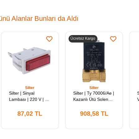
nü Alanlar Bunları da Aldı
Ücretsiz Kargo
Silter
Silter
Silter | Sinyal
Silter | Ty 70006/Ae |
Lambası | 220 V | Ty
Kazanlı Ütü Solenoid
V
Sl 28 | Silter Süper
Valf 1/4'' | Ayarsız
Mini Spr/mn 2000 |
87,02 TL
908,58 TL
Gld/MN 2000 |
Modeller İçin
Uyumludur.
K