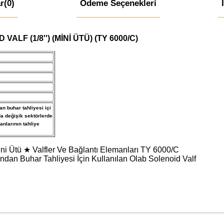
r
(0)
Ödeme Seçenekleri
VALF (1/8'') (MİNİ ÜTÜ) (TY 6000/C)
n buhar tahliyesi içi
a değişik sektörlerde
anlarının tahliye
Mini Ütü ★ Valfler Ve Bağlantı Elemanları TY 6000/C
dan Buhar Tahliyesi İçin Kullanılan Olab Solenoid Valf