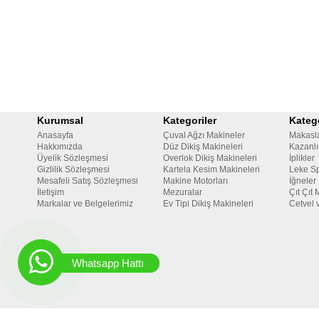
Kurumsal
Kategoriler
Katego
Anasayfa
Çuval Ağzı Makineler
Makasl
Hakkımızda
Düz Dikiş Makineleri
Kazanlı
Üyelik Sözleşmesi
Overlok Dikiş Makineleri
İplikler
Gizlilik Sözleşmesi
Kartela Kesim Makineleri
Leke Sp
Mesafeli Satış Sözleşmesi
Makine Motorları
İğneler
İletişim
Mezuralar
Çıt Çıt 
Markalar ve Belgelerimiz
Ev Tipi Dikiş Makineleri
Cetvel 
Whatsapp Hattı