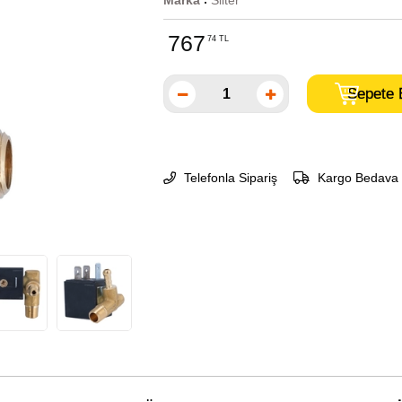
Marka
Silter
:
767
74 TL
Telefonla Sipariş
Kargo Bedava