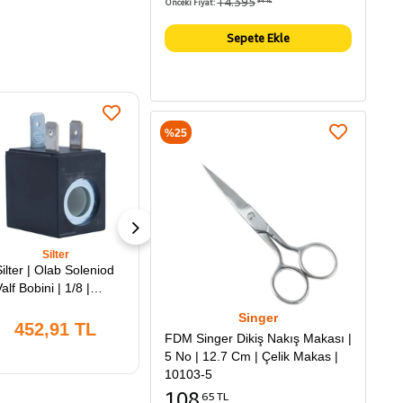
14.395
Önceki Fiyat:
94 TL
Sepete Ekle
%25
Silter
Silter
Silter | Olab Soleniod
Silter | Mini Ütü 3/8''
alf Bobini | 1/8 |
Emniyet Ventili | Sy
Ts6000bh | Süper
Ev 38 | Silter 1lt, 2lt,
Singer
Mini Ütülerde
3.5lt ve 5lt Kazanlı
452,91 TL
372,28 TL
FDM Singer Dikiş Nakış Makası |
Kazandan Buhar
Mini Ütülerle
5 No | 12.7 Cm | Çelik Makas |
Tahliyesi İçin
Uyumludur.
10103-5
ullanılır.
108
65 TL