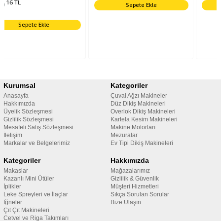
Sepete Ekle
Sepete Ekle
Kurumsal
Kategoriler
Anasayfa
Çuval Ağzı Makineler
Hakkımızda
Düz Dikiş Makineleri
Üyelik Sözleşmesi
Overlok Dikiş Makineleri
Gizlilik Sözleşmesi
Kartela Kesim Makineleri
Mesafeli Satış Sözleşmesi
Makine Motorları
İletişim
Mezuralar
Markalar ve Belgelerimiz
Ev Tipi Dikiş Makineleri
Kategoriler
Hakkımızda
Makaslar
Mağazalarımız
Kazanlı Mini Ütüler
Gizlilik & Güvenlik
İplikler
Müşteri Hizmetleri
Leke Spreyleri ve İlaçlar
Sıkça Sorulan Sorular
İğneler
Bize Ulaşın
Çıt Çıt Makineleri
Cetvel ve Riga Takımları