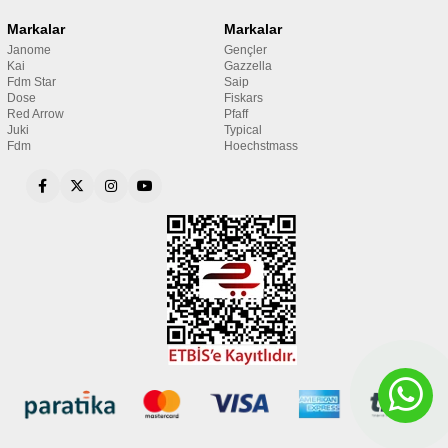
Markalar
Markalar
Janome
Gençler
Kai
Gazzella
Fdm Star
Saip
Dose
Fiskars
Red Arrow
Pfaff
Juki
Typical
Fdm
Hoechstmass