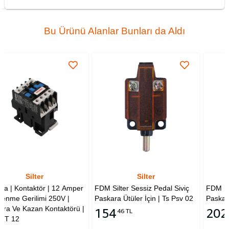
Bu Ürünü Alanlar Bunları da Aldı
Silter
Silter
2 Amper
FDM Silter Sessiz Pedal Siviç
FDM | Silter | Sesli Pedal 
V |
Paskara Ütüler İçin | Ts Psv 02
Paskara Ütüler İçin | Ts P
154
202
46 TL
94 TL