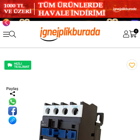
0
HIZLI
TESLİMAT
Paylaş