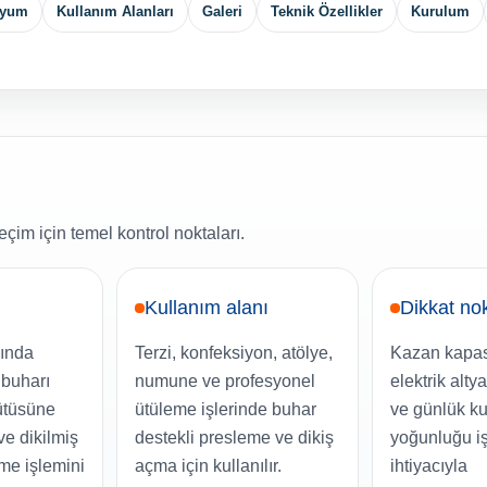
Uyum
Kullanım Alanları
Galeri
Teknik Özellikler
Kurulum
çim için temel kontrol noktaları.
Kullanım alanı
Dikkat no
ında
Terzi, konfeksiyon, atölye,
Kazan kapasi
ı buharı
numune ve profesyonel
elektrik alty
 ütüsüne
ütüleme işlerinde buhar
ve günlük ku
ve dikilmiş
destekli presleme ve dikiş
yoğunluğu i
me işlemini
açma için kullanılır.
ihtiyacıyla