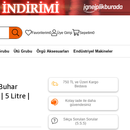
Favorilerim
0
Üye Girişi
Sepetim
0
Grubu
Ütü Grubu
Örgü Aksesuarları
Endüstriyel Makineler
750 TL ve Üzeri Kargo
 Buhar
Bedava
 5 Litre |
Kolay iade ile daha
güvendesiniz
Sıkça Sorulan Sorular
(S.S.S)