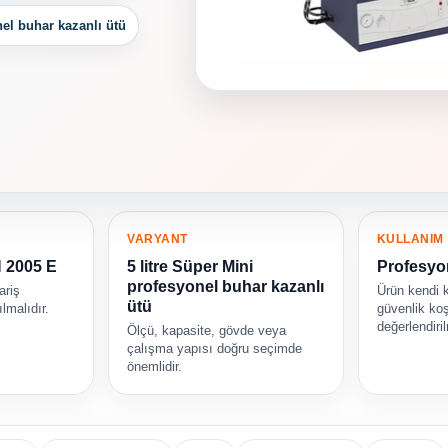
nel buhar kazanlı ütü
VARYANT
KULLANIM
 2005 E
5 litre Süper Mini
Profesyo
profesyonel buhar kazanlı
ariş
Ürün kendi 
ütü
lmalıdır.
güvenlik koş
değerlendiril
Ölçü, kapasite, gövde veya
çalışma yapısı doğru seçimde
önemlidir.