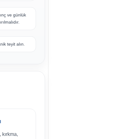
sınç ve günlük
rılmalıdır.
k teyit alın.
ı
, kırkma,