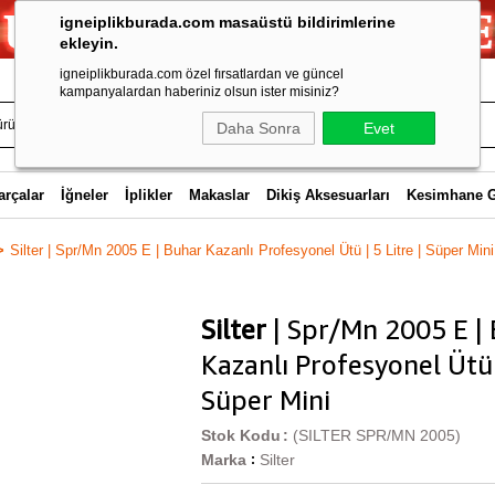
igneiplikburada.com masaüstü bildirimlerine
ekleyin.
igneiplikburada.com özel fırsatlardan ve güncel
kampanyalardan haberiniz olsun ister misiniz?
Daha Sonra
Evet
arçalar
İğneler
İplikler
Makaslar
Dikiş Aksesuarları
Kesimhane 
Silter | Spr/Mn 2005 E | Buhar Kazanlı Profesyonel Ütü | 5 Litre | Süper Mini
Silter
| Spr/Mn 2005 E |
Kazanlı Profesyonel Ütü |
Süper Mini
Stok Kodu
(SILTER SPR/MN 2005)
Marka
Silter
: