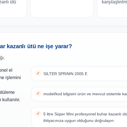
anlı ütü
karşılaştırılm
ar kazanlı ütü ne işe yarar?
ğı.
onel el
SILTER SPR/MN 2005 E
me işlemini
 ütüleme
model/kod bilgisini ürün ve mevcut sistemle kar
kullanılır.
5 litre Süper Mini profesyonel buhar kazanlı üt
ihtiyacınıza uygun olduğunu doğrulayın.