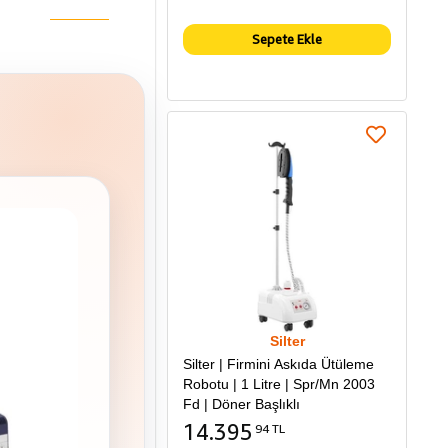
Sepete Ekle
Silter
Silter | Firmini Askıda Ütüleme
Robotu | 1 Litre | Spr/Mn 2003
Fd | Döner Başlıklı
14.395
94 TL