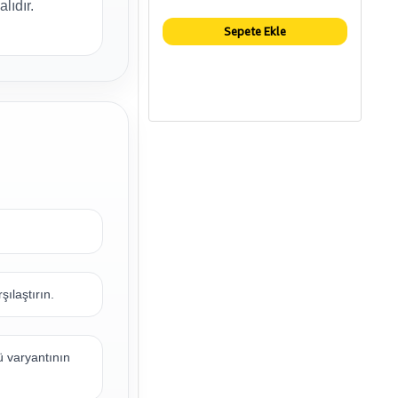
alıdır.
Sepete Ekle
şılaştırın.
ü varyantının