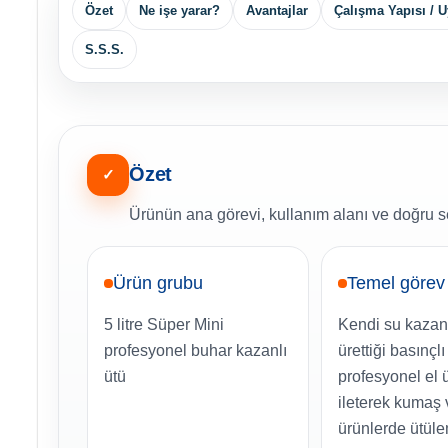
Özet
Ne işe yarar?
Avantajlar
Çalışma Yapısı / 
S.S.S.
Özet
✓
Ürünün ana görevi, kullanım alanı ve doğru se
Ürün grubu
Temel görev
5 litre Süper Mini
Kendi su kazan
profesyonel buhar kazanlı
ürettiği basınçl
ütü
profesyonel el
ileterek kumaş 
ürünlerde ütüle