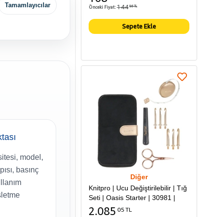
Tamamlayıcılar
144
Önceki Fiyat:
86 TL
Sepete Ekle
ktası
tesi, model,
apısı, basınç
Diğer
llanım
Knitpro | Ucu Değiştirilebilir | Tığ
şletme
Seti | Oasis Starter | 30981 |
2.085
05 TL