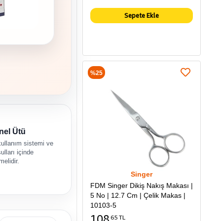
Sepete Ekle
%25
nel Ütü
kullanım sistemi ve
ulları içinde
melidir.
Singer
FDM Singer Dikiş Nakış Makası |
5 No | 12.7 Cm | Çelik Makas |
10103-5
108
65 TL