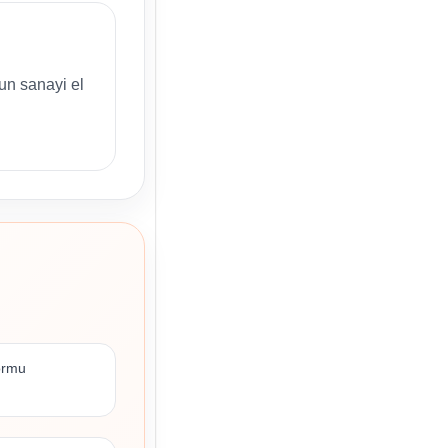
gun sanayi el
formu