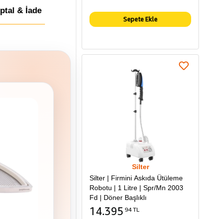
İptal & İade
Sepete Ekle
Silter
Silter | Firmini Askıda Ütüleme
Robotu | 1 Litre | Spr/Mn 2003
Fd | Döner Başlıklı
14.395
94 TL