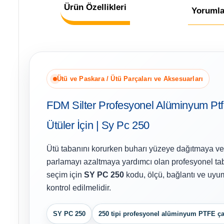
Ürün Özellikleri
Yorumla
Ütü ve Paskara / Ütü Parçaları ve Aksesuarları
FDM Silter Profesyonel Alüminyum Ptfe
Ütüler İçin | Sy Pc 250
Ütü tabanını korurken buharı yüzeye dağıtmaya v
parlamayı azaltmaya yardımcı olan profesyonel tab
seçim için
SY PC 250
kodu, ölçü, bağlantı ve uyuml
kontrol edilmelidir.
SY PC 250
250 tipi profesyonel alüminyum PTFE ça