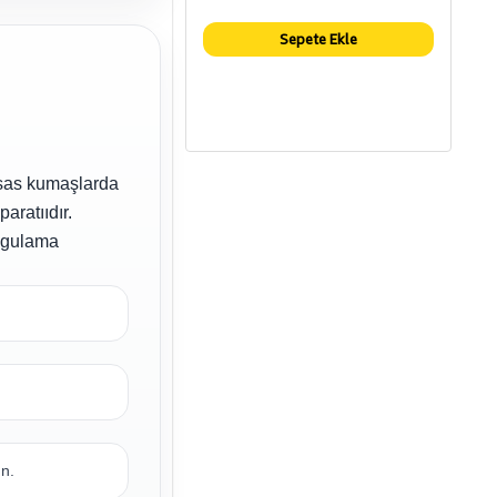
Sepete Ekle
ssas kumaşlarda
aratııdır.
uygulama
un.