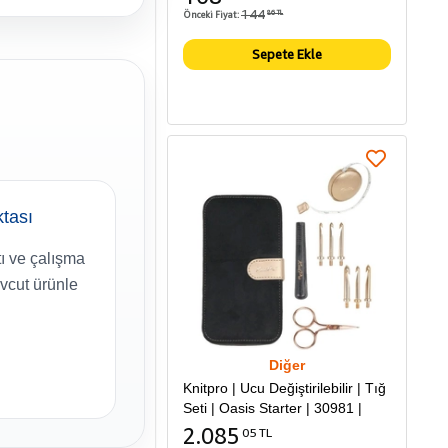
144
Önceki Fiyat:
86 TL
Sepete Ekle
tası
ı ve çalışma
vcut ürünle
Diğer
Knitpro | Ucu Değiştirilebilir | Tığ
Seti | Oasis Starter | 30981 |
2.085
05 TL