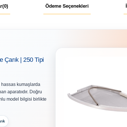
r
(0)
Ödeme Seçenekleri
 Çarık | 250 Tipi
e hassas kumaşlarda
an aparatııdır. Doğru
u model bilgisi birlikte
rık