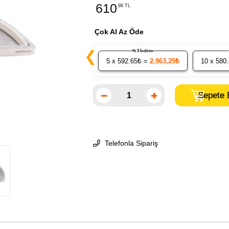
610
98 TL
Çok Al Az Öde
❮
% 3 İndirim
5
x 592.65₺ =
2.963,25₺
10
x 580
Telefonla Sipariş