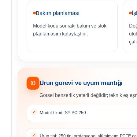
Bakım planlaması
İş
Model kodu sonraki bakım ve stok
Doğ
planlamasını kolaylaştırır.
ütü
çal
Ürün görevi ve uyum mantığı
03
Görsel benzerlik yeterli değildir; teknik eşleşm
Model / kod: SY PC 250.
Ürün tipi: 250 tipi profesyonel alüminyum PTFE çar