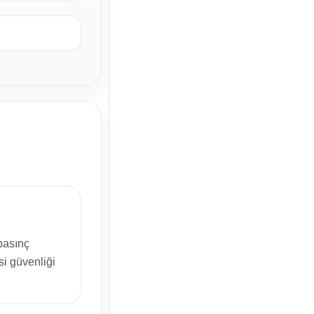
 basınç
si güvenliği