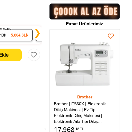
Fırsat Ürünlerimiz
% 5 İndirim
% 7 İndirim
% 9 İndirim
❯
.43₺ =
5.804,31₺
20
x 568.21₺ =
11.364,23₺
50
x 555.99₺ =
27.
Brother
Brother | FS60X | Elektronik
Dikiş Makinesi | Ev Tipi
Elektronik Dikiş Makinesi |
Elektronik Aile Tipi Dikiş
Makinesi
17.968
18 TL