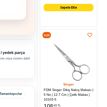
Sepete Ekle
%25
n / yedek parça
ne veya sistem dahil
Singer
FDM Singer Dikiş Nakış Makası |
Tamamlayıcılar
5 No | 12.7 Cm | Çelik Makas |
10103-5
108
65 TL