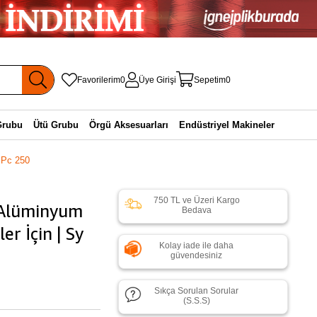
Favorilerim
0
Üye Girişi
Sepetim
0
Grubu
Ütü Grubu
Örgü Aksesuarları
Endüstriyel Makineler
y Pc 250
750 TL ve Üzeri Kargo
 Alüminyum
Bedava
er İçin | Sy
Kolay iade ile daha
güvendesiniz
Sıkça Sorulan Sorular
(S.S.S)