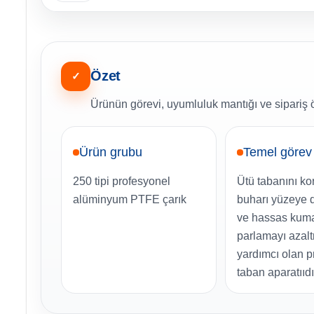
Özet
✓
Ürünün görevi, uyumluluk mantığı ve sipariş ö
Ürün grubu
Temel görev
250 tipi profesyonel
Ütü tabanını ko
alüminyum PTFE çarık
buharı yüzeye 
ve hassas kum
parlamayı azal
yardımcı olan p
taban aparatııdı