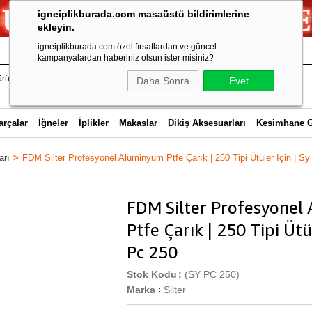
igneiplikburada.com masaüstü bildirimlerine
ekleyin.
igneiplikburada.com özel fırsatlardan ve güncel
kampanyalardan haberiniz olsun ister misiniz?
Daha Sonra
Evet
arçalar
İğneler
İplikler
Makaslar
Dikiş Aksesuarları
Kesimhane 
arı
FDM Silter Profesyonel Alüminyum Ptfe Çarık | 250 Tipi Ütüler İçin | S
FDM Silter Profesyonel
Ptfe Çarık | 250 Tipi Ütül
Pc 250
Stok Kodu
(SY PC 250)
Marka
Silter
: