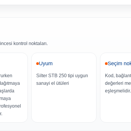
ncesi kontrol noktaları.
Uyum
Seçim nok
rurken
Silter STB 250 tipi uygun
Kod, bağlant
dağıtmaya
sanayi el ütüleri
değerleri me
aşlarda
eşleşmelidir.
tmaya
rofesyonel
r.