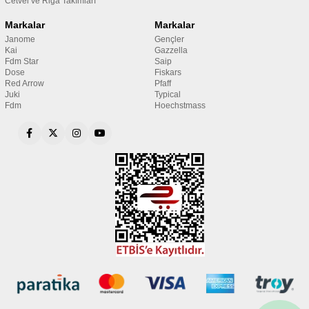
Cetvel ve Riga Takımları
Markalar
Markalar
Janome
Gençler
Kai
Gazzella
Fdm Star
Saip
Dose
Fiskars
Red Arrow
Pfaff
Juki
Typical
Fdm
Hoechstmass