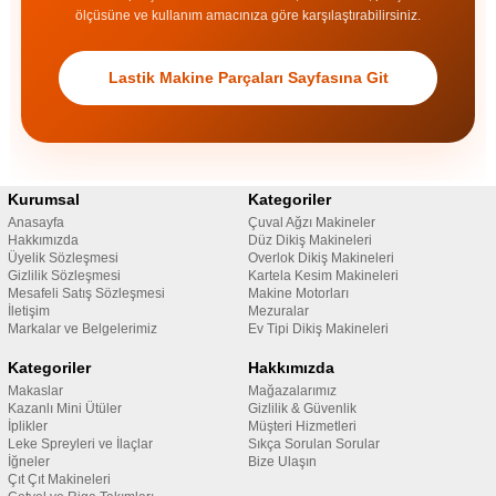
ölçüsüne ve kullanım amacınıza göre karşılaştırabilirsiniz.
Lastik Makine Parçaları Sayfasına Git
Kurumsal
Kategoriler
Anasayfa
Çuval Ağzı Makineler
Hakkımızda
Düz Dikiş Makineleri
Üyelik Sözleşmesi
Overlok Dikiş Makineleri
Gizlilik Sözleşmesi
Kartela Kesim Makineleri
Mesafeli Satış Sözleşmesi
Makine Motorları
İletişim
Mezuralar
Markalar ve Belgelerimiz
Ev Tipi Dikiş Makineleri
Kategoriler
Hakkımızda
Makaslar
Mağazalarımız
Kazanlı Mini Ütüler
Gizlilik & Güvenlik
İplikler
Müşteri Hizmetleri
Leke Spreyleri ve İlaçlar
Sıkça Sorulan Sorular
İğneler
Bize Ulaşın
Çıt Çıt Makineleri