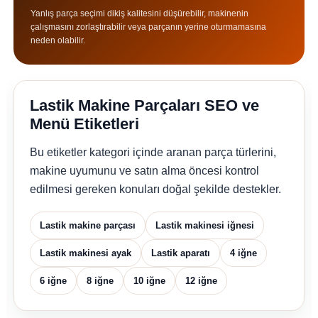
Yanlış parça seçimi dikiş kalitesini düşürebilir, makinenin
çalışmasını zorlaştırabilir veya parçanın yerine oturmamasına
neden olabilir.
Lastik Makine Parçaları SEO ve
Menü Etiketleri
Bu etiketler kategori içinde aranan parça türlerini,
makine uyumunu ve satın alma öncesi kontrol
edilmesi gereken konuları doğal şekilde destekler.
Lastik makine parçası
Lastik makinesi iğnesi
Lastik makinesi ayak
Lastik aparatı
4 iğne
6 iğne
8 iğne
10 iğne
12 iğne