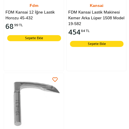
Fdm
Kansai
FDM Kansai 12 İğne Lastik
FDM Kansai Lastik Makinesi
Horozu 45-432
Kemer Arka Lüper 1508 Model
19-582
68
99 TL
454
84 TL
Sepete Ekle
Sepete Ekle