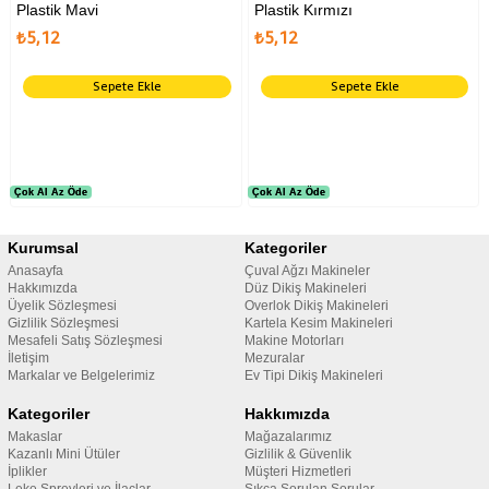
Plastik Mavi
Plastik Kırmızı
₺5,12
₺5,12
Sepete Ekle
Sepete Ekle
Çok Al Az Öde
Çok Al Az Öde
Çok Al Az Öde
Çok Al Az Öde
Kurumsal
Kategoriler
Anasayfa
Çuval Ağzı Makineler
Hakkımızda
Düz Dikiş Makineleri
Üyelik Sözleşmesi
Overlok Dikiş Makineleri
Gizlilik Sözleşmesi
Kartela Kesim Makineleri
Mesafeli Satış Sözleşmesi
Makine Motorları
İletişim
Mezuralar
Markalar ve Belgelerimiz
Ev Tipi Dikiş Makineleri
Kategoriler
Hakkımızda
Makaslar
Mağazalarımız
Kazanlı Mini Ütüler
Gizlilik & Güvenlik
İplikler
Müşteri Hizmetleri
Leke Spreyleri ve İlaçlar
Sıkça Sorulan Sorular