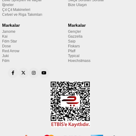
İğneler
Bize Ulaşın
Çıt Çıt Makineleri
Cetvel ve Riga Takımları
Markalar
Markalar
Janome
Gençler
Kai
Gazzella
Fdm Star
Saip
Dose
Fiskars
Red Arrow
Pfaff
Juki
Typical
Fdm
Hoechstmass