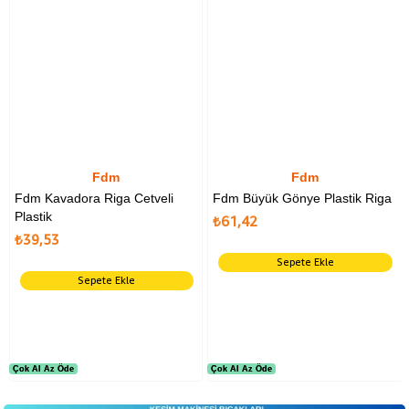
Fdm
Fdm
Fdm Kavadora Riga Cetveli
Fdm Büyük Gönye Plastik Riga
Plastik
₺61,42
₺39,53
Sepete Ekle
Sepete Ekle
Çok Al Az Öde
Çok Al Az Öde
Çok Al Az Öde
Çok Al Az Öde