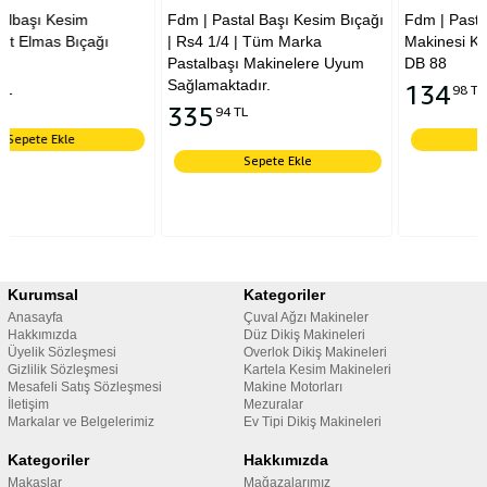
Fdm | Pastal Başı Kesim Bıçağı
Fdm | Pastalbaşı Kesim
| Rs4 1/4 | Tüm Marka
Makinesi Kömürü | CZD-B1
Pastalbaşı Makinelere Uyum
DB 88
Sağlamaktadır.
134
98 TL
335
94 TL
Sepete Ekle
Sepete Ekle
Kurumsal
Kategoriler
Anasayfa
Çuval Ağzı Makineler
Hakkımızda
Düz Dikiş Makineleri
Üyelik Sözleşmesi
Overlok Dikiş Makineleri
Gizlilik Sözleşmesi
Kartela Kesim Makineleri
Mesafeli Satış Sözleşmesi
Makine Motorları
İletişim
Mezuralar
Markalar ve Belgelerimiz
Ev Tipi Dikiş Makineleri
Kategoriler
Hakkımızda
Makaslar
Mağazalarımız