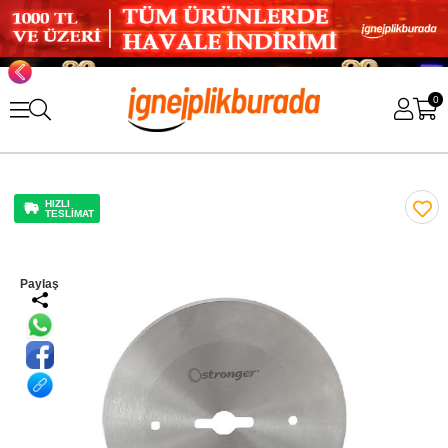
0
HIZLI
TESLİMAT
Paylaş