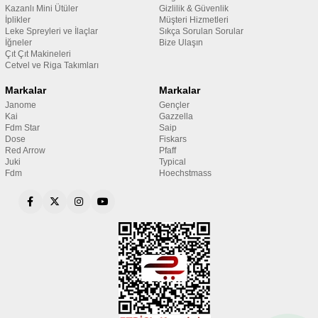
Kazanlı Mini Ütüler
Gizlilik & Güvenlik
İplikler
Müşteri Hizmetleri
Leke Spreyleri ve İlaçlar
Sıkça Sorulan Sorular
İğneler
Bize Ulaşın
Çıt Çıt Makineleri
Cetvel ve Riga Takımları
Markalar
Markalar
Janome
Gençler
Kai
Gazzella
Fdm Star
Saip
Dose
Fiskars
Red Arrow
Pfaff
Juki
Typical
Fdm
Hoechstmass