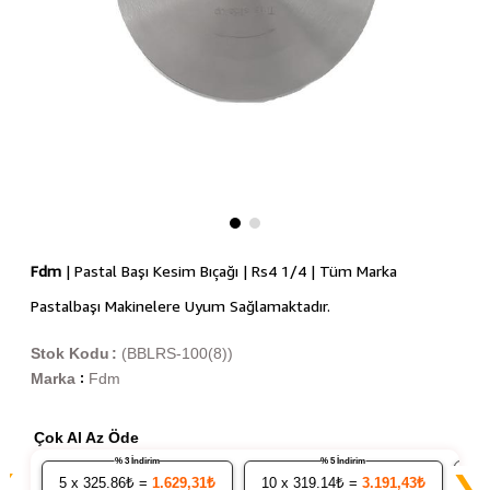
Fdm
| Pastal Başı Kesim Bıçağı | Rs4 1/4 | Tüm Marka
Pastalbaşı Makinelere Uyum Sağlamaktadır.
Stok Kodu
(BBLRS-100(8))
Marka
Fdm
:
Çok Al Az Öde
% 3 İndirim
% 5 İndirim
❮
❯
5
x 325.86₺ =
1.629,31₺
10
x 319.14₺ =
3.191,43₺
20