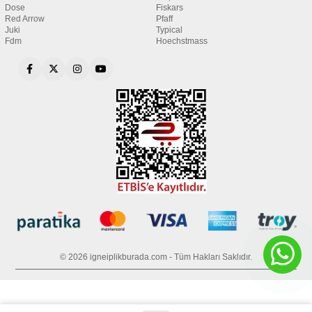
Dose
Fiskars
Red Arrow
Pfaff
Juki
Typical
Fdm
Hoechstmass
© 2026 igneiplikburada.com - Tüm Hakları Saklıdır.