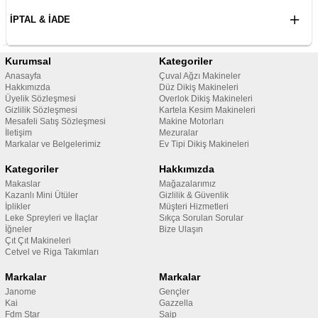
İPTAL & İADE
Kurumsal
Kategoriler
Anasayfa
Çuval Ağzı Makineler
Hakkımızda
Düz Dikiş Makineleri
Üyelik Sözleşmesi
Overlok Dikiş Makineleri
Gizlilik Sözleşmesi
Kartela Kesim Makineleri
Mesafeli Satış Sözleşmesi
Makine Motorları
İletişim
Mezuralar
Markalar ve Belgelerimiz
Ev Tipi Dikiş Makineleri
Kategoriler
Hakkımızda
Makaslar
Mağazalarımız
Kazanlı Mini Ütüler
Gizlilik & Güvenlik
İplikler
Müşteri Hizmetleri
Leke Spreyleri ve İlaçlar
Sıkça Sorulan Sorular
İğneler
Bize Ulaşın
Çıt Çıt Makineleri
Cetvel ve Riga Takımları
Markalar
Markalar
Janome
Gençler
Kai
Gazzella
Fdm Star
Saip