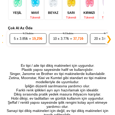
YEŞİL
MAVİ
BEYAZ
SARI
KIRMIZI
MOR
Tükendi
Tükendi
Tükendi
Tükendi
Çok Al Az Öde
% 3 İndirim
% 5 İndirim
% 7 İndirim
❮
❯
5
x 3.85₺ =
19,25₺
10
x 3.77₺ =
37,71₺
20
x 3.69₺ =
Ev tipi / aile tipi dikiş makineleri için uygundur.
Plastik yapısı sayesinde hafif ve kullanışlıdır.
Singer, Janome ve Brother ev tipi makinelerde kullanılabilir.
Zetina, Moonstar, Kiwi ve Kumtel gibi standart ev tipi makine
modelleriyle de uyumludur.
İpliğin düzenli sarılmasına yardımcı olur.
Farklı renk iplikleri ayrı ayrı hazırlamak için idealdir.
Dikiş sırasında pratik yedek masura ihtiyacını karşılar.
Hobi dikişi, ev tadilatları ve günlük kullanım için uygundur.
Şeffaf / renkli yapısı sayesinde iplik rengini kolay ayırt etmeye
yardımcı olur.
Sanayi tipi dikiş makineleri için değil, ev tipi dikiş makineleri için
tercih edilmelidir.