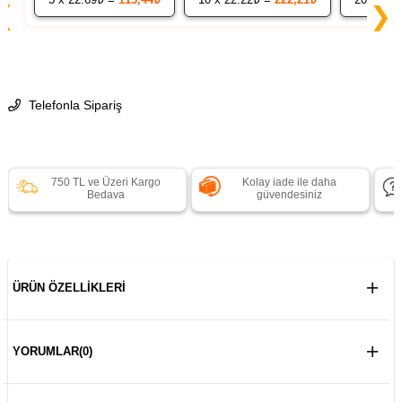
❮
❯
Telefonla Sipariş
750 TL ve Üzeri Kargo
Kolay iade ile daha
Bedava
güvendesiniz
ÜRÜN ÖZELLIKLERI
YORUMLAR
(0)