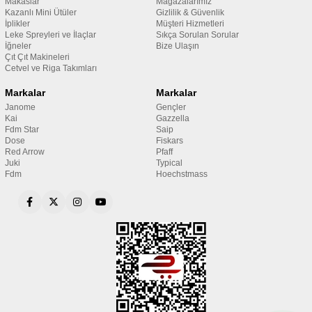
Makaslar
Mağazalarımız
Kazanlı Mini Ütüler
Gizlilik & Güvenlik
İplikler
Müşteri Hizmetleri
Leke Spreyleri ve İlaçlar
Sıkça Sorulan Sorular
İğneler
Bize Ulaşın
Çıt Çıt Makineleri
Cetvel ve Riga Takımları
Markalar
Markalar
Janome
Gençler
Kai
Gazzella
Fdm Star
Saip
Dose
Fiskars
Red Arrow
Pfaff
Juki
Typical
Fdm
Hoechstmass