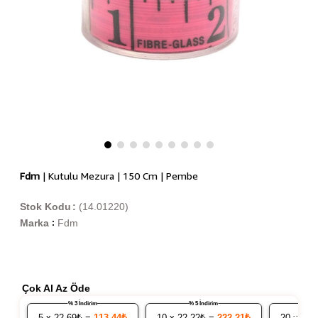
Fdm
| Kutulu Mezura | 150 Cm | Pembe
Stok Kodu
(14.01220)
Marka
Fdm
:
Çok Al Az Öde
% 3 İndirim
% 5 İndirim
5
x 22.69₺ =
113,44₺
10
x 22.22₺ =
222,21₺
20
x 21.