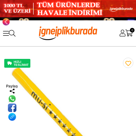
0
HIZLI
TESLİMAT
Paylaş