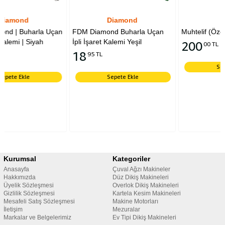
Diamond
Diğer
 Uçan
FDM Diamond Buharla Uçan
Muhtelif (Özel Sipariş)
İpli İşaret Kalemi Yeşil
200
00 TL
18
95 TL
Sepete Ekle
Sepete Ekle
Kurumsal
Kategoriler
Anasayfa
Çuval Ağzı Makineler
Hakkımızda
Düz Dikiş Makineleri
Üyelik Sözleşmesi
Overlok Dikiş Makineleri
Gizlilik Sözleşmesi
Kartela Kesim Makineleri
Mesafeli Satış Sözleşmesi
Makine Motorları
İletişim
Mezuralar
Markalar ve Belgelerimiz
Ev Tipi Dikiş Makineleri