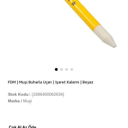
FDM | Muşi Buharla Uçan | İşaret Kalemi | Beyaz
Stok Kodu
(1686400062634)
Marka
Muşi
:
Çok Al Az Öde