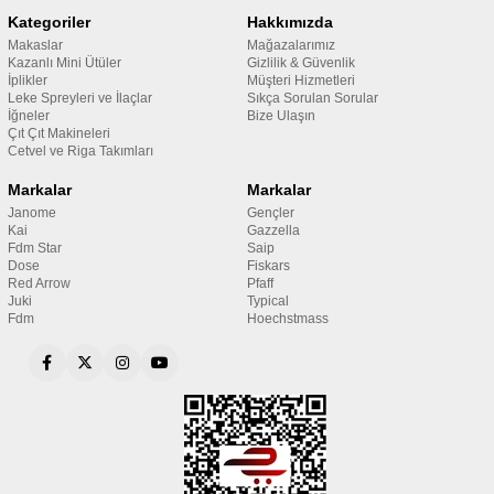
Kategoriler
Hakkımızda
Makaslar
Mağazalarımız
Kazanlı Mini Ütüler
Gizlilik & Güvenlik
İplikler
Müşteri Hizmetleri
Leke Spreyleri ve İlaçlar
Sıkça Sorulan Sorular
İğneler
Bize Ulaşın
Çıt Çıt Makineleri
Cetvel ve Riga Takımları
Markalar
Markalar
Janome
Gençler
Kai
Gazzella
Fdm Star
Saip
Dose
Fiskars
Red Arrow
Pfaff
Juki
Typical
Fdm
Hoechstmass