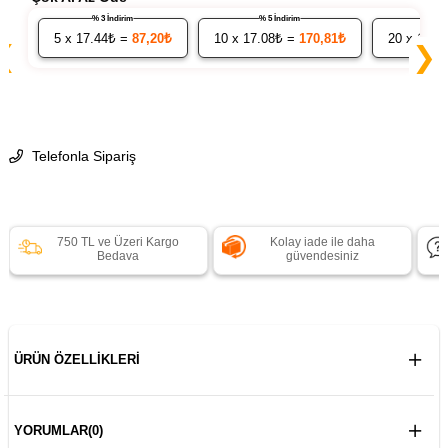
% 3 İndirim
% 5 İndirim
5
x 17.44₺ =
87,20₺
10
x 17.08₺ =
170,81₺
20
x 16.7
❮
❯
Telefonla Sipariş
750 TL ve Üzeri Kargo
Kolay iade ile daha
Bedava
güvendesiniz
ÜRÜN ÖZELLIKLERI
YORUMLAR
(0)