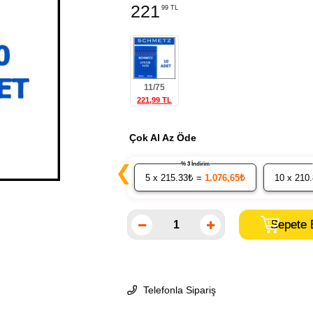
221
99 TL
11/75
221,99 TL
Çok Al Az Öde
% 3 İndirim
❮
5
x 215.33₺ =
1.076,65₺
10
x 210
Telefonla Sipariş