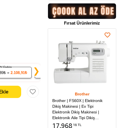
Fırsat Ürünlerimiz
% 5 İndirim
% 7 İndirim
% 9 İndirim
❯
.89₺ =
2.108,91₺
20
x 206.45₺ =
4.129,01₺
50
x 202.01₺ =
10.1
Brother
Brother | FS60X | Elektronik
Dikiş Makinesi | Ev Tipi
Elektronik Dikiş Makinesi |
Elektronik Aile Tipi Dikiş
Makinesi
17.968
18 TL