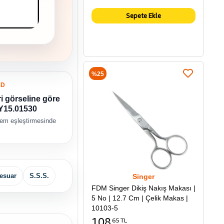
Sepete Ekle
%25
OD
i görseline göre
 Y15.01530
tem eşleştirmesinde
esuar
S.S.S.
Singer
FDM Singer Dikiş Nakış Makası |
5 No | 12.7 Cm | Çelik Makas |
10103-5
108
65 TL