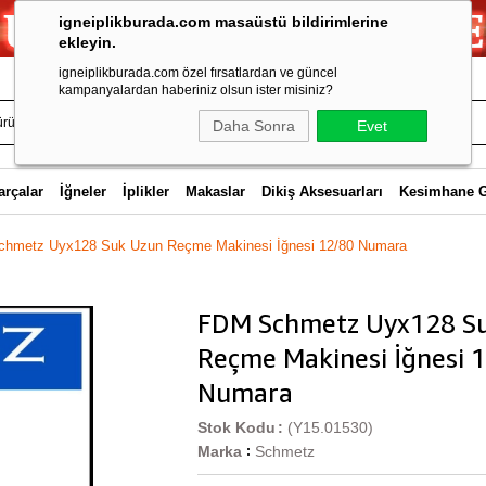
igneiplikburada.com masaüstü bildirimlerine
ekleyin.
igneiplikburada.com özel fırsatlardan ve güncel
kampanyalardan haberiniz olsun ister misiniz?
Daha Sonra
Evet
arçalar
İğneler
İplikler
Makaslar
Dikiş Aksesuarları
Kesimhane 
hmetz Uyx128 Suk Uzun Reçme Makinesi İğnesi 12/80 Numara
FDM Schmetz Uyx128 S
Reçme Makinesi İğnesi 
Numara
Stok Kodu
(Y15.01530)
Marka
Schmetz
: