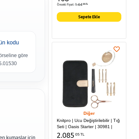
144
Önceki Fiyat:
86 TL
Sepete Ekle
rün kodu
örseline göre
15.01530
Diğer
Knitpro | Ucu Değiştirilebilir | Tığ
Seti | Oasis Starter | 30981 |
2.085
05 TL
ren kumaşlar için