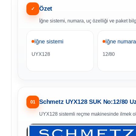
Özet
✓
İğne sistemi, numara, uç özelliği ve paket bilgi
İğne sistemi
İğne numara
UYX128
12/80
Schmetz UYX128 SUK No:12/80 Uzu
01
UYX128 sistemli reçme makinesinde ilmek o