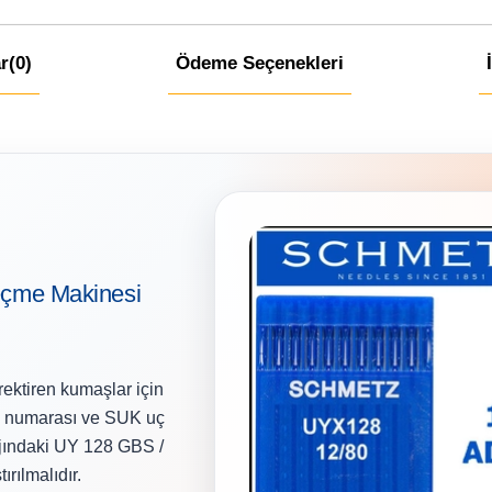
r
(0)
Ödeme Seçenekleri
çme Makinesi
rektiren kumaşlar için
80 numarası ve SUK uç
lajındaki UY 128 GBS /
rılmalıdır.