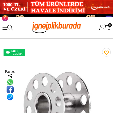
0
HIZLI
TESLİMAT
Paylaş