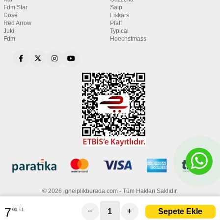
Fdm Star
Saip
Dose
Fiskars
Red Arrow
Pfaff
Juki
Typical
Fdm
Hoechstmass
© 2026 igneiplikburada.com - Tüm Hakları Saklıdır.
7
−
+
00 TL