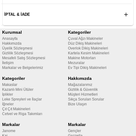
İPTAL & İADE
Kurumsal
Kategoriler
Anasayfa
Çuval Ağzı Makineler
Hakkımızda
Düz Dikiş Makineleri
Üyelik Sözleşmesi
Overlok Dikiş Makineleri
Gizlilik Sözleşmesi
Kartela Kesim Makineleri
Mesafeli Satış Sözleşmesi
Makine Motorları
İletişim
Mezuralar
Markalar ve Belgelerimiz
Ev Tipi Dikiş Makineleri
Kategoriler
Hakkımızda
Makaslar
Mağazalarımız
Kazanlı Mini Ütüler
Gizlilik & Güvenlik
İplikler
Müşteri Hizmetleri
Leke Spreyleri ve İlaçlar
Sıkça Sorulan Sorular
İğneler
Bize Ulaşın
Çıt Çıt Makineleri
Cetvel ve Riga Takımları
Markalar
Markalar
Janome
Gençler
Kai
Gazzella