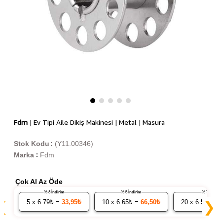
Fdm
| Ev Tipi Aile Dikiş Makinesi | Metal | Masura
Stok Kodu
(Y11.00346)
Marka
Fdm
:
Çok Al Az Öde
% 3 İndirim
% 5 İndirim
% 7 İndiri
5
x 6.79₺ =
33,95₺
10
x 6.65₺ =
66,50₺
20
x 6.51₺ =
❮
❯