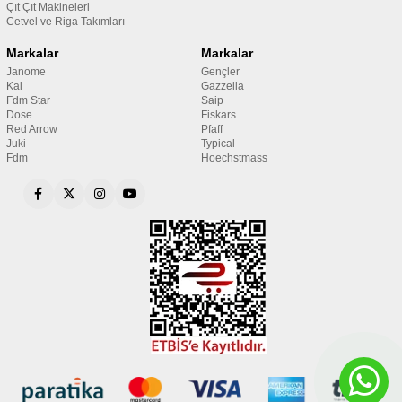
Çıt Çıt Makineleri
Cetvel ve Riga Takımları
Markalar
Markalar
Janome
Gençler
Kai
Gazzella
Fdm Star
Saip
Dose
Fiskars
Red Arrow
Pfaff
Juki
Typical
Fdm
Hoechstmass