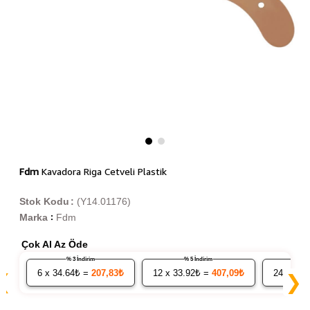
Fdm
Kavadora Riga Cetveli Plastik
Stok Kodu
(Y14.01176)
Marka
Fdm
:
Çok Al Az Öde
% 3 İndirim
% 5 İndirim
6
x 34.64₺ =
207,83₺
12
x 33.92₺ =
407,09₺
24
x 33.
❮
❯