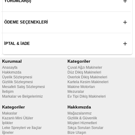
YORUMLAR
(0)
ÖDEME SEÇENEKLERI
İPTAL & İADE
Kurumsal
Kategoriler
Anasayfa
Çuval Ağzı Makineler
Hakkımızda
Düz Dikiş Makineleri
Üyelik Sözleşmesi
Overlok Dikiş Makineleri
Gizlilik Sözleşmesi
Kartela Kesim Makineleri
Mesafeli Satış Sözleşmesi
Makine Motorları
İletişim
Mezuralar
Markalar ve Belgelerimiz
Ev Tipi Dikiş Makineleri
Kategoriler
Hakkımızda
Makaslar
Mağazalarımız
Kazanlı Mini Ütüler
Gizlilik & Güvenlik
İplikler
Müşteri Hizmetleri
Leke Spreyleri ve İlaçlar
Sıkça Sorulan Sorular
İğneler
Bize Ulaşın