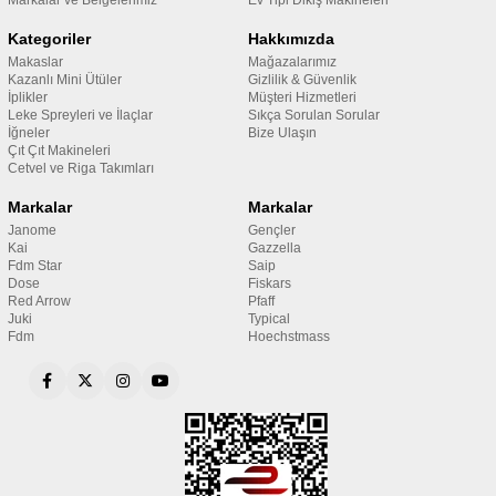
Markalar ve Belgelerimiz
Ev Tipi Dikiş Makineleri
Kategoriler
Hakkımızda
Makaslar
Mağazalarımız
Kazanlı Mini Ütüler
Gizlilik & Güvenlik
İplikler
Müşteri Hizmetleri
Leke Spreyleri ve İlaçlar
Sıkça Sorulan Sorular
İğneler
Bize Ulaşın
Çıt Çıt Makineleri
Cetvel ve Riga Takımları
Markalar
Markalar
Janome
Gençler
Kai
Gazzella
Fdm Star
Saip
Dose
Fiskars
Red Arrow
Pfaff
Juki
Typical
Fdm
Hoechstmass