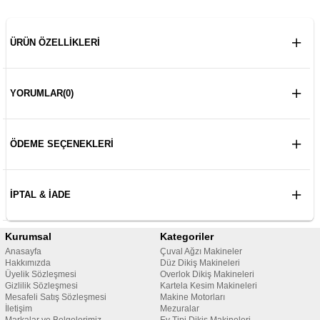
ÜRÜN ÖZELLIKLERI
YORUMLAR
(0)
ÖDEME SEÇENEKLERI
İPTAL & İADE
Kurumsal
Kategoriler
Anasayfa
Çuval Ağzı Makineler
Hakkımızda
Düz Dikiş Makineleri
Üyelik Sözleşmesi
Overlok Dikiş Makineleri
Gizlilik Sözleşmesi
Kartela Kesim Makineleri
Mesafeli Satış Sözleşmesi
Makine Motorları
İletişim
Mezuralar