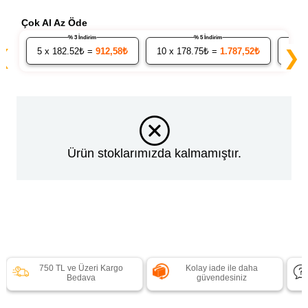
Çok Al Az Öde
% 3 İndirim
% 5 İndirim
5
x 182.52₺ =
912,58₺
10
x 178.75₺ =
1.787,52₺
20
x
❮
❯
Ürün stoklarımızda kalmamıştır.
750 TL ve Üzeri Kargo
Kolay iade ile daha
Bedava
güvendesiniz