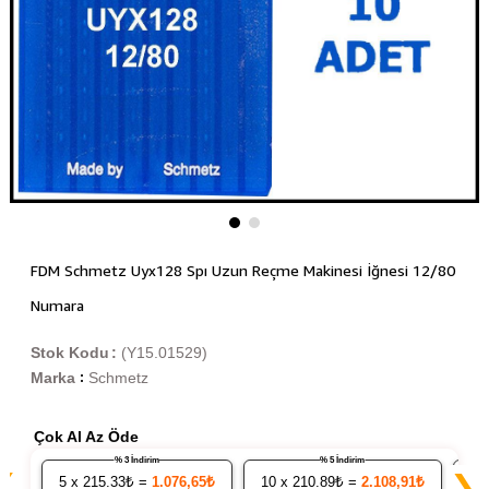
FDM Schmetz Uyx128 Spı Uzun Reçme Makinesi İğnesi 12/80
Numara
Stok Kodu
(Y15.01529)
Marka
Schmetz
:
Çok Al Az Öde
% 3 İndirim
% 5 İndirim
❮
❯
5
x 215.33₺ =
1.076,65₺
10
x 210.89₺ =
2.108,91₺
20