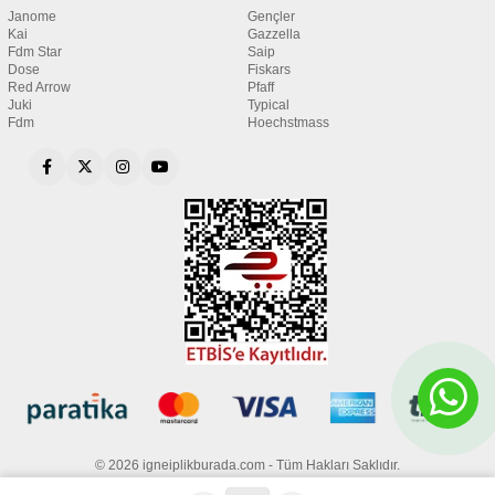
Janome
Gençler
Kai
Gazzella
Fdm Star
Saip
Dose
Fiskars
Red Arrow
Pfaff
Juki
Typical
Fdm
Hoechstmass
© 2026 igneiplikburada.com - Tüm Hakları Saklıdır.