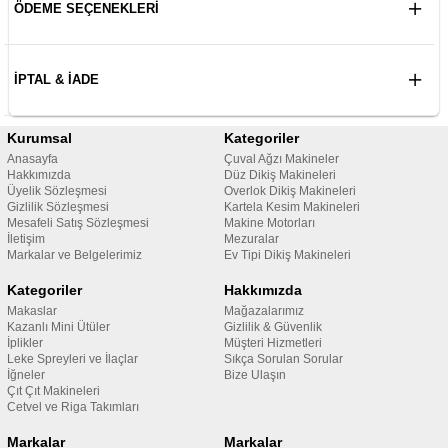
ÖDEME SEÇENEKLERI
İPTAL & İADE
Kurumsal
Kategoriler
Anasayfa
Çuval Ağzı Makineler
Hakkımızda
Düz Dikiş Makineleri
Üyelik Sözleşmesi
Overlok Dikiş Makineleri
Gizlilik Sözleşmesi
Kartela Kesim Makineleri
Mesafeli Satış Sözleşmesi
Makine Motorları
İletişim
Mezuralar
Markalar ve Belgelerimiz
Ev Tipi Dikiş Makineleri
Kategoriler
Hakkımızda
Makaslar
Mağazalarımız
Kazanlı Mini Ütüler
Gizlilik & Güvenlik
İplikler
Müşteri Hizmetleri
Leke Spreyleri ve İlaçlar
Sıkça Sorulan Sorular
İğneler
Bize Ulaşın
Çıt Çıt Makineleri
Cetvel ve Riga Takımları
Markalar
Markalar