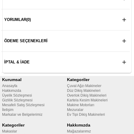
YORUMLAR
(0)
ÖDEME SEÇENEKLERI
İPTAL & İADE
Kurumsal
Kategoriler
Anasayfa
Çuval Ağzı Makineler
Hakkımızda
Düz Dikiş Makineleri
Üyelik Sözleşmesi
Overlok Dikiş Makineleri
Gizlilik Sözleşmesi
Kartela Kesim Makineleri
Mesafeli Satış Sözleşmesi
Makine Motorları
İletişim
Mezuralar
Markalar ve Belgelerimiz
Ev Tipi Dikiş Makineleri
Kategoriler
Hakkımızda
Makaslar
Mağazalarımız