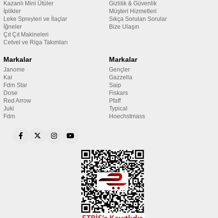
Kazanlı Mini Ütüler
Gizlilik & Güvenlik
İplikler
Müşteri Hizmetleri
Leke Spreyleri ve İlaçlar
Sıkça Sorulan Sorular
İğneler
Bize Ulaşın
Çıt Çıt Makineleri
Cetvel ve Riga Takımları
Markalar
Markalar
Janome
Gençler
Kai
Gazzella
Fdm Star
Saip
Dose
Fiskars
Red Arrow
Pfaff
Juki
Typical
Fdm
Hoechstmass