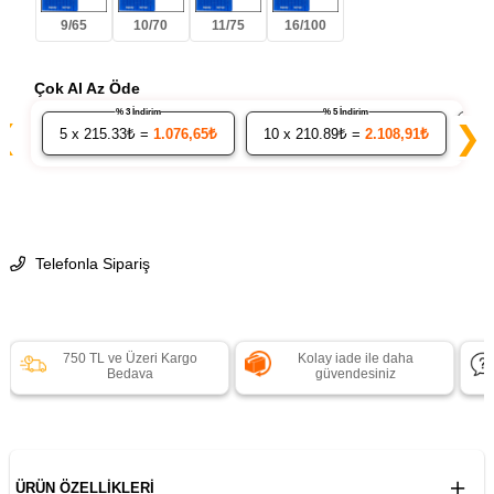
9/65
10/70
11/75
16/100
Çok Al Az Öde
% 3 İndirim
% 5 İndirim
❮
❯
5
x 215.33₺ =
1.076,65₺
10
x 210.89₺ =
2.108,91₺
20
Telefonla Sipariş
750 TL ve Üzeri Kargo
Kolay iade ile daha
Bedava
güvendesiniz
ÜRÜN ÖZELLIKLERI