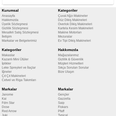
Kurumsal
Kategoriler
Anasayfa
Çuval Ağzı Makineler
Hakkımızda
Düz Dikiş Makineleri
Üyelik Sözleşmesi
Overlok Dikiş Makineleri
Gizlilik Sözleşmesi
Kartela Kesim Makineleri
Mesafeli Satış Sözleşmesi
Makine Motorları
İletişim
Mezuralar
Markalar ve Belgelerimiz
Ev Tipi Dikiş Makineleri
Kategoriler
Hakkımızda
Makaslar
Mağazalarımız
Kazanlı Mini Ütüler
Gizlilik & Güvenlik
İplikler
Müşteri Hizmetleri
Leke Spreyleri ve İlaçlar
Sıkça Sorulan Sorular
İğneler
Bize Ulaşın
Çıt Çıt Makineleri
Cetvel ve Riga Takımları
Markalar
Markalar
Janome
Gençler
Kai
Gazzella
Fdm Star
Saip
Dose
Fiskars
Red Arrow
Pfaff
Juki
Typical