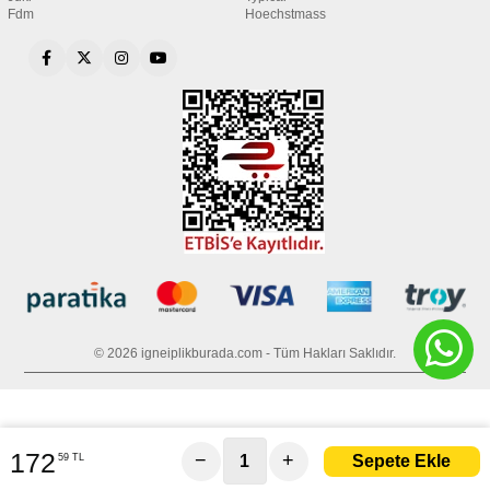
Fdm
Hoechstmass
© 2026 igneiplikburada.com - Tüm Hakları Saklıdır.
172
−
+
59 TL