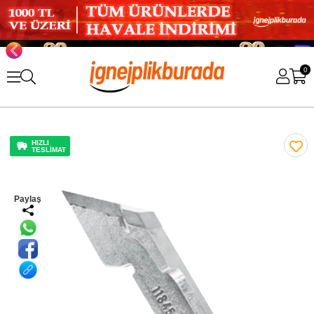
0
HIZLI
TESLİMAT
Paylaş