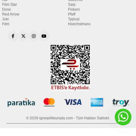
Fdm Star
Saip
Dose
Fiskars
Red Arrow
Pfaff
Juki
Typical
Fdm
Hoechstmass
© 2026 igneiplikburada.com - Tüm Hakları Saklıdır.