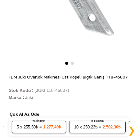
FDM Juki Overlok Makinesi Üst Köşeli Bıçak Geniş 118-45807
Stok Kodu
(JUKI 118-45807)
Marka
Juki
:
Çok Al Az Öde
% 3 İndirim
% 5 İndirim
5
x 255.50₺ =
1.277,49₺
10
x 250.23₺ =
2.502,30₺
20
❮
❯