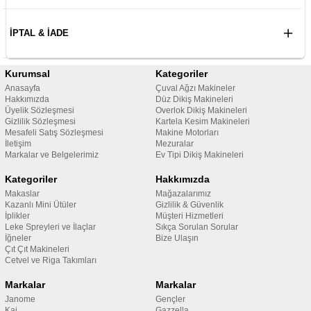
İPTAL & İADE
Kurumsal
Kategoriler
Anasayfa
Çuval Ağzı Makineler
Hakkımızda
Düz Dikiş Makineleri
Üyelik Sözleşmesi
Overlok Dikiş Makineleri
Gizlilik Sözleşmesi
Kartela Kesim Makineleri
Mesafeli Satış Sözleşmesi
Makine Motorları
İletişim
Mezuralar
Markalar ve Belgelerimiz
Ev Tipi Dikiş Makineleri
Kategoriler
Hakkımızda
Makaslar
Mağazalarımız
Kazanlı Mini Ütüler
Gizlilik & Güvenlik
İplikler
Müşteri Hizmetleri
Leke Spreyleri ve İlaçlar
Sıkça Sorulan Sorular
İğneler
Bize Ulaşın
Çıt Çıt Makineleri
Cetvel ve Riga Takımları
Markalar
Markalar
Janome
Gençler
Kai
Gazzella