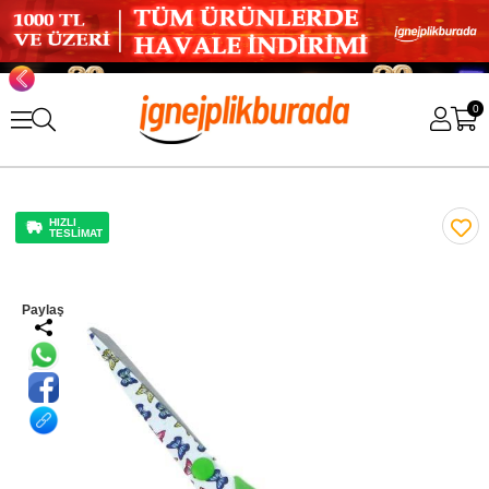
0
HIZLI
TESLİMAT
Paylaş