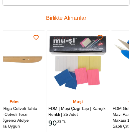
Birlikte Alınanlar
Muşi
Golden Eagle
hta
FDM | Muşi Çizgi Taşı | Karışık
FDM Golden Eagle TC-80
Renkli | 25 Adet
Mavi Parmaklı İplik Temizl
Makası 12 cm Yaylı Plastik
90
23 TL
Saplı Çıt Makas