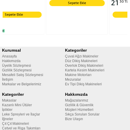
21
30 TL
Sepete Ekle
Sepete Ekle
Kurumsal
Kategoriler
Anasayfa
Çuval Ağzı Makineler
Hakkımızda
Düz Dikiş Makineleri
Üyelik Sözleşmesi
Overlok Dikiş Makineleri
Gizlilik Sözleşmesi
Kartela Kesim Makineleri
Mesafeli Satış Sözleşmesi
Makine Motorları
İletişim
Mezuralar
Markalar ve Belgelerimiz
Ev Tipi Dikiş Makineleri
Kategoriler
Hakkımızda
Makaslar
Mağazalarımız
Kazanlı Mini Ütüler
Gizlilik & Güvenlik
İplikler
Müşteri Hizmetleri
Leke Spreyleri ve İlaçlar
Sıkça Sorulan Sorular
İğneler
Bize Ulaşın
Çıt Çıt Makineleri
Cetvel ve Riga Takımları