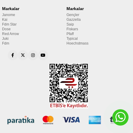
Markalar
Markalar
Janome
Gençler
Kai
Gazzella
Fdm Star
Saip
Dose
Fiskars
Red Arrow
Pfaff
Juki
Typical
Fdm
Hoechstmass