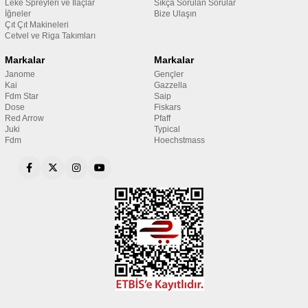
Leke Spreyleri ve İlaçlar
Sıkça Sorulan Sorular
İğneler
Bize Ulaşın
Çıt Çıt Makineleri
Cetvel ve Riga Takımları
Markalar
Markalar
Janome
Gençler
Kai
Gazzella
Fdm Star
Saip
Dose
Fiskars
Red Arrow
Pfaff
Juki
Typical
Fdm
Hoechstmass