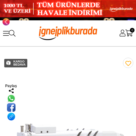
0
KARGO
BEDAVA
Paylaş