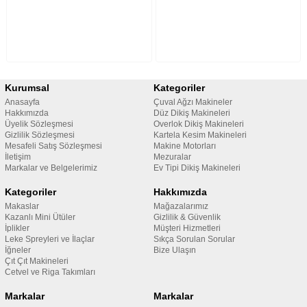
Kurumsal
Kategoriler
Anasayfa
Çuval Ağzı Makineler
Hakkımızda
Düz Dikiş Makineleri
Üyelik Sözleşmesi
Overlok Dikiş Makineleri
Gizlilik Sözleşmesi
Kartela Kesim Makineleri
Mesafeli Satış Sözleşmesi
Makine Motorları
İletişim
Mezuralar
Markalar ve Belgelerimiz
Ev Tipi Dikiş Makineleri
Kategoriler
Hakkımızda
Makaslar
Mağazalarımız
Kazanlı Mini Ütüler
Gizlilik & Güvenlik
İplikler
Müşteri Hizmetleri
Leke Spreyleri ve İlaçlar
Sıkça Sorulan Sorular
İğneler
Bize Ulaşın
Çıt Çıt Makineleri
Cetvel ve Riga Takımları
Markalar
Markalar