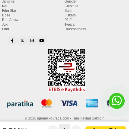
Janome
Gençler
Kai
Gazzella
Fdm Star
Saip
Dose
Fiskars
Red Arrow
Pfaff
Juki
Typical
Fdm
Hoechstmass
© 2026 igneiplikburada.com - Tüm Hakları Saklıdır.