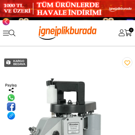
0
KARGO
BEDAVA
Paylaş