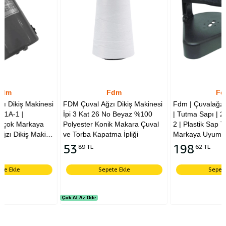
Fdm
Fdm
si
FDM Çuval Ağzı Dikiş Makinesi
Fdm | Çuvalağzı Dikiş Makinesi
İpi 3 Kat 26 No Beyaz %100
| Tutma Sapı | 241024A | BC-1-
Polyester Konik Makara Çuval
2 | Plastik Sap Takımı | Birçok
na
ve Torba Kapatma İpliği
Markaya Uyumlu Çuvalağzı
Dikiş Makine Tutma Sapıdır |
53
198
89 TL
62 TL
Kingstar | Yuki | Newlong |
Moonstar | Shifeng
Sepete Ekle
Sepete Ekle
Çok Al Az Öde
Çok Al Az Öde