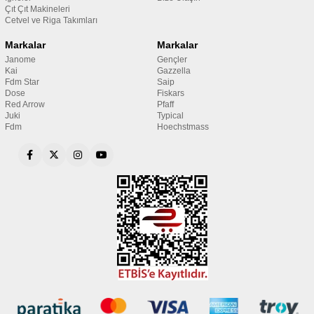
Çıt Çıt Makineleri
Cetvel ve Riga Takımları
Markalar
Markalar
Janome
Gençler
Kai
Gazzella
Fdm Star
Saip
Dose
Fiskars
Red Arrow
Pfaff
Juki
Typical
Fdm
Hoechstmass