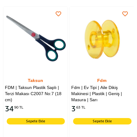
Taksun
Fdm
FDM | Taksun Plastik Saplı |
Fdm | Ev Tipi | Aile Dikiş
Terzi Makası C2007 No:7 (18
Makinesi | Plastik | Geniş |
cm)
Masura | Sarı
34
3
90 TL
63 TL
Sepete Ekle
Sepete Ekle