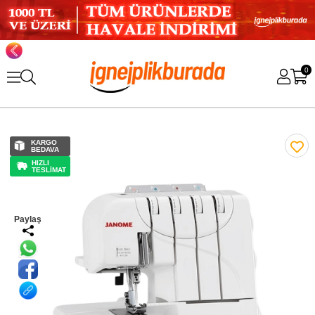
0
KARGO
BEDAVA
HIZLI
TESLİMAT
Paylaş