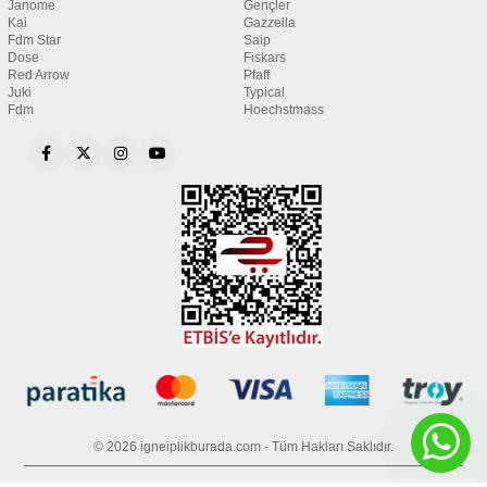
Janome
Gençler
Kai
Gazzella
Fdm Star
Saip
Dose
Fiskars
Red Arrow
Pfaff
Juki
Typical
Fdm
Hoechstmass
© 2026 igneiplikburada.com - Tüm Hakları Saklıdır.