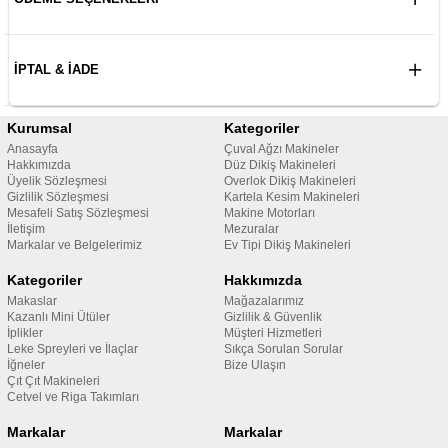
İPTAL & İADE
Kurumsal
Kategoriler
Anasayfa
Çuval Ağzı Makineler
Hakkımızda
Düz Dikiş Makineleri
Üyelik Sözleşmesi
Overlok Dikiş Makineleri
Gizlilik Sözleşmesi
Kartela Kesim Makineleri
Mesafeli Satış Sözleşmesi
Makine Motorları
İletişim
Mezuralar
Markalar ve Belgelerimiz
Ev Tipi Dikiş Makineleri
Kategoriler
Hakkımızda
Makaslar
Mağazalarımız
Kazanlı Mini Ütüler
Gizlilik & Güvenlik
İplikler
Müşteri Hizmetleri
Leke Spreyleri ve İlaçlar
Sıkça Sorulan Sorular
İğneler
Bize Ulaşın
Çıt Çıt Makineleri
Cetvel ve Riga Takımları
Markalar
Markalar