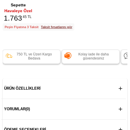
Sepette
Havaleye Özel
1.763
45 TL
Peşin Fiyatına 3 Taksit
Taksit fırsatlarını gör
750 TL ve Üzeri Kargo
Kolay iade ile daha
Bedava
güvendesiniz
ÜRÜN ÖZELLIKLERI
YORUMLAR
(0)
ÖDEME SEÇENEKLERI