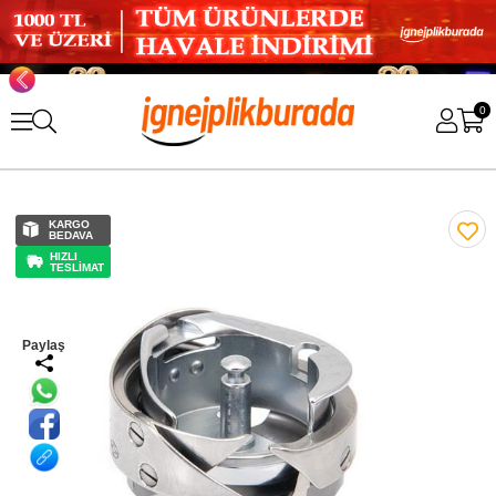
0
KARGO
BEDAVA
HIZLI
TESLİMAT
Paylaş