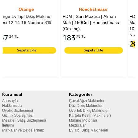
Hoechstmass
Merze
ne
FDM | Sarı Mezura | Alman
FDM | Merze | İplik Temizle
'lü
Malı | 150Cm | Hoechstmass
Makası | Kumaş Makası | D-
(Cm-İnç)
101 | No:5 Inch | 12.7 cm |
Nikel Kaplama
183
78 TL
284
91 TL
Sepete Ekle
Sepete Ekle
Kurumsal
Kategoriler
Anasayfa
Çuval Ağzı Makineler
Hakkımızda
Düz Dikiş Makineleri
Üyelik Sözleşmesi
Overlok Dikiş Makineleri
Gizlilik Sözleşmesi
Kartela Kesim Makineleri
Mesafeli Satış Sözleşmesi
Makine Motorları
İletişim
Mezuralar
Markalar ve Belgelerimiz
Ev Tipi Dikiş Makineleri