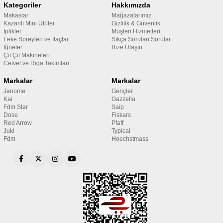
Kategoriler
Hakkımızda
Makaslar
Mağazalarımız
Kazanlı Mini Ütüler
Gizlilik & Güvenlik
İplikler
Müşteri Hizmetleri
Leke Spreyleri ve İlaçlar
Sıkça Sorulan Sorular
İğneler
Bize Ulaşın
Çıt Çıt Makineleri
Cetvel ve Riga Takımları
Markalar
Markalar
Janome
Gençler
Kai
Gazzella
Fdm Star
Saip
Dose
Fiskars
Red Arrow
Pfaff
Juki
Typical
Fdm
Hoechstmass