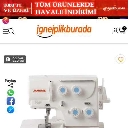
0
KARGO
BEDAVA
Paylaş