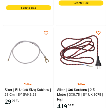
Spr/mn 2005E | Spr/mn 2075
Sepete Ekle
Uyumludur
Sepete Ekle
Silter
Silter
Silter | El Ütüsü Siviç Kablosu |
Silter | Ütü Kordonu | 2.5
28 Cm | SY SVKB 28
Metre | 3X0.75 | SY UK 3075 |
Fişli
29
09 TL
419
08 TL