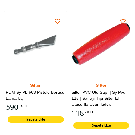
Silter
Silter
FDM Sy Pb 663 Pistole Borusu
Silter PVC Ütü Sapı | Sy Pvc
Lama Uç
125 | Sanayi Tipi Silter El
Ütüsü İle Uyumludur.
590
70 TL
118
76 TL
Sepete Ekle
Sepete Ekle