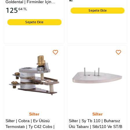
Goldental | Firminiler İçin
Uyumludur.
125
64 TL
Sepete Ekle
Sepete Ekle
Silter
Silter
Silter | Cobra | Ev Ütüsü
Silter | Sy Tb 110 | Buharsız
Termostatı | Ty C42 Cobs |
Ütü Tabanı | Stb/110 Ve ST/B