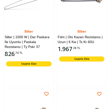
Silter
Silter
Silter | 1500 W | Dar Paskara
Fdm | Ütü Kazan Rezistansı |
İle Uyumlu | Paskala
Uzun | 6 Kw | Ts Kr 60U
Rezistansı | Ty Pskr 37
1.967
28 TL
826
70 TL
Sepete Ekle
Sepete Ekle