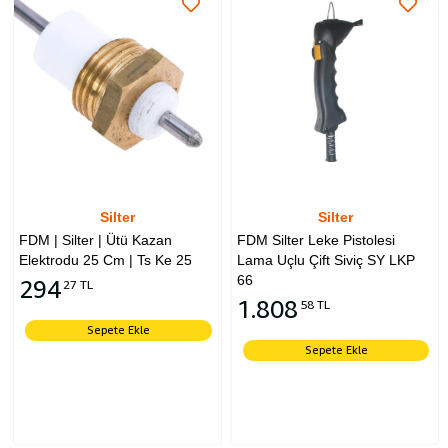
Silter
Silter
FDM | Silter | Ütü Kazan
FDM Silter Leke Pistolesi
Elektrodu 25 Cm | Ts Ke 25
Lama Uçlu Çift Siviç SY LKP
66
294
27 TL
1.808
58 TL
Sepete Ekle
Sepete Ekle