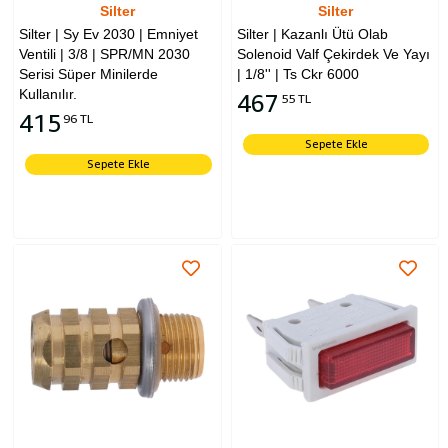
Silter
Silter
Silter | Sy Ev 2030 | Emniyet
Silter | Kazanlı Ütü Olab
Ventili | 3/8 | SPR/MN 2030
Solenoid Valf Çekirdek Ve Yayı
Serisi Süper Minilerde
| 1/8'' | Ts Ckr 6000
Kullanılır.
467
55 TL
415
96 TL
Sepete Ekle
Sepete Ekle