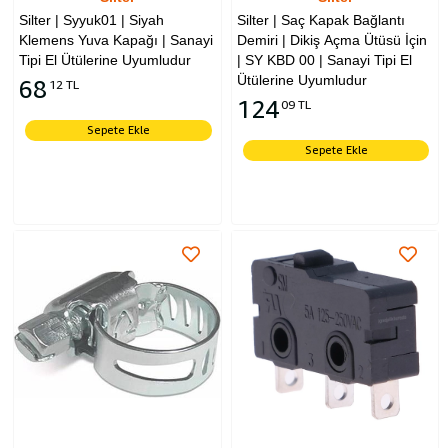
Silter | Syyuk01 | Siyah
Silter | Saç Kapak Bağlantı
Klemens Yuva Kapağı | Sanayi
Demiri | Dikiş Açma Ütüsü İçin
Tipi El Ütülerine Uyumludur
| SY KBD 00 | Sanayi Tipi El
Ütülerine Uyumludur
68
12 TL
124
09 TL
Sepete Ekle
Sepete Ekle