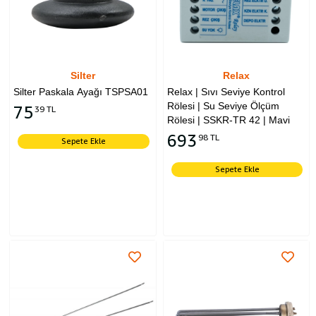
Silter
Relax
Silter Paskala Ayağı TSPSA01
Relax | Sıvı Seviye Kontrol
Rölesi | Su Seviye Ölçüm
75
39 TL
Rölesi | SSKR-TR 42 | Mavi
693
98 TL
Sepete Ekle
Sepete Ekle