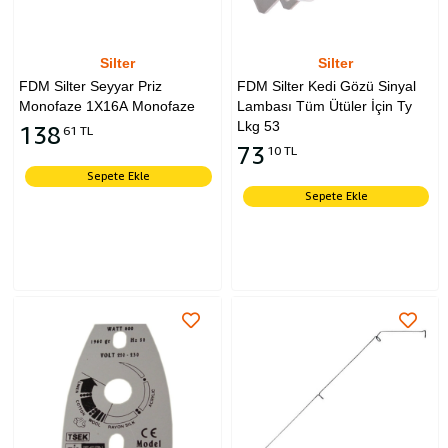
Silter
Silter
FDM Silter Seyyar Priz
FDM Silter Kedi Gözü Sinyal
Monofaze 1X16A Monofaze
Lambası Tüm Ütüler İçin Ty
Lkg 53
138
61 TL
73
10 TL
Sepete Ekle
Sepete Ekle