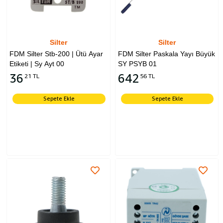
Silter
Silter
FDM Silter Stb-200 | Ütü Ayar
FDM Silter Paskala Yayı Büyük
Etiketi | Sy Ayt 00
SY PSYB 01
36
642
21 TL
56 TL
Sepete Ekle
Sepete Ekle