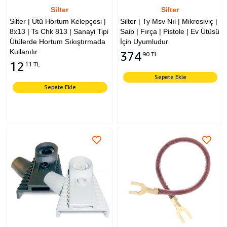
Silter
Silter
Silter | Ütü Hortum Kelepçesi |
Silter | Ty Msv Nıl | Mikrosiviç |
8x13 | Ts Chk 813 | Sanayi Tipi
Saib | Fırça | Pistole | Ev Ütüsü
Ütülerde Hortum Sıkıştırmada
İçin Uyumludur
Kullanılır
374
90 TL
12
11 TL
Sepete Ekle
Sepete Ekle