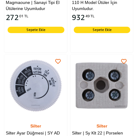
Magmaoune | Sanayi Tipi El
110 H Model Ütüler İçin
Ütülerine Uyumludur
Uyumludur.
272
932
01 TL
49 TL
Sepete Ekle
Sepete Ekle
Silter
Silter
Silter Ayar Düğmesi | SY AD
Silter | Sy Klt 22 | Porselen