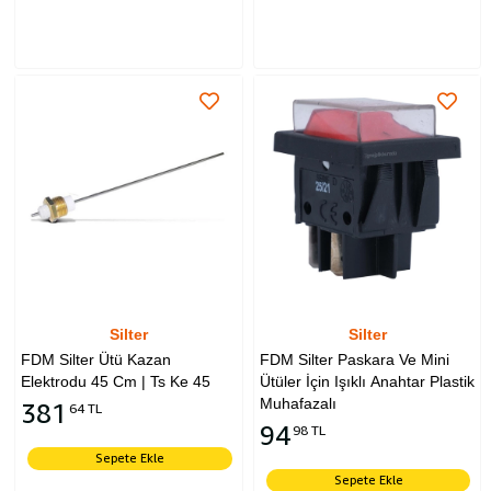
Silter
Silter
FDM Silter Ütü Kazan
FDM Silter Paskara Ve Mini
Elektrodu 45 Cm | Ts Ke 45
Ütüler İçin Işıklı Anahtar Plastik
Muhafazalı
381
64 TL
94
98 TL
Sepete Ekle
Sepete Ekle