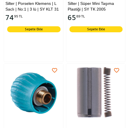
Silter | Porselen Klemens | L
Silter | Süper Mini Taşıma
Saclı | No:1 | 3 lü | SY KLT 31
Plastiği | SY TK 2005
74
65
95 TL
89 TL
Sepete Ekle
Sepete Ekle