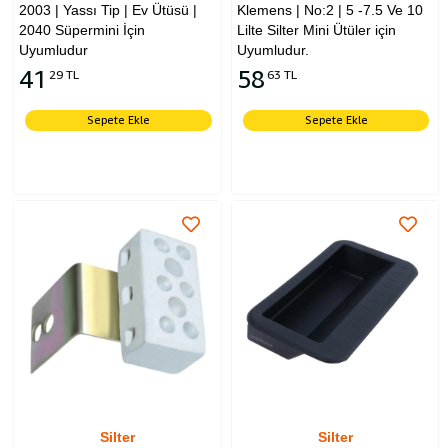
2003 | Yassı Tip | Ev Ütüsü |
Klemens | No:2 | 5 -7.5 Ve 10
2040 Süpermini İçin
Lilte Silter Mini Ütüler için
Uyumludur
Uyumludur.
41
58
29 TL
63 TL
Sepete Ekle
Sepete Ekle
Silter
Silter