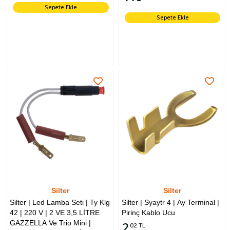
Sepete Ekle
Sepete Ekle
Silter
Silter
Silter | Led Lamba Seti | Ty Klg
Silter | Syaytr 4 | Ay Terminal |
42 | 220 V | 2 VE 3,5 LİTRE
Pirinç Kablo Ucu
GAZZELLA Ve Trio Mini |
2
02 TL