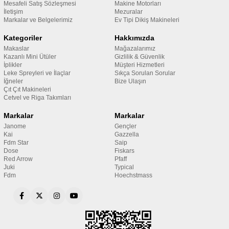
Mesafeli Satış Sözleşmesi
Makine Motorları
İletişim
Mezuralar
Markalar ve Belgelerimiz
Ev Tipi Dikiş Makineleri
Kategoriler
Hakkımızda
Makaslar
Mağazalarımız
Kazanlı Mini Ütüler
Gizlilik & Güvenlik
İplikler
Müşteri Hizmetleri
Leke Spreyleri ve İlaçlar
Sıkça Sorulan Sorular
İğneler
Bize Ulaşın
Çıt Çıt Makineleri
Cetvel ve Riga Takımları
Markalar
Markalar
Janome
Gençler
Kai
Gazzella
Fdm Star
Saip
Dose
Fiskars
Red Arrow
Pfaff
Juki
Typical
Fdm
Hoechstmass