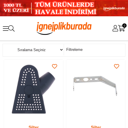
0
Sıralama
Filtreleme
Silter
Silter