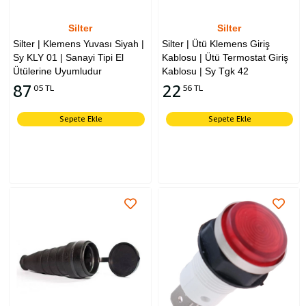
Silter
Silter
Silter | Klemens Yuvası Siyah |
Silter | Ütü Klemens Giriş
Sy KLY 01 | Sanayi Tipi El
Kablosu | Ütü Termostat Giriş
Ütülerine Uyumludur
Kablosu | Sy Tgk 42
87
22
05 TL
56 TL
Sepete Ekle
Sepete Ekle