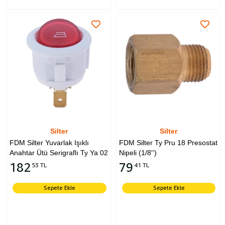
Silter
Silter
FDM Silter Yuvarlak Işıklı
FDM Silter Ty Pru 18 Presostat
Anahtar Ütü Serigraflı Ty Ya 02
Nipeli (1/8'')
182
79
53 TL
41 TL
Sepete Ekle
Sepete Ekle