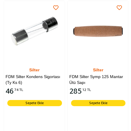
Silter
Silter
FDM Silter Kondens Sigortası
FDM Silter Symp 125 Mantar
(Ty Ks 6)
Ütü Sapı
46
285
74 TL
12 TL
Sepete Ekle
Sepete Ekle