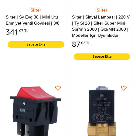
Silter
Silter
Silter | Sy Evg 38 | Mini Ütü
Silter | Sinyal Lambası | 220 V
Emniyet Ventil Gövdesi | 3/8
| Ty Sl 28 | Silter Süper Mini
Spr/mn 2000 | Gld/MN 2000 |
341
07 TL
Modeller İçin Uyumludur.
87
02 TL
Sepete Ekle
Sepete Ekle