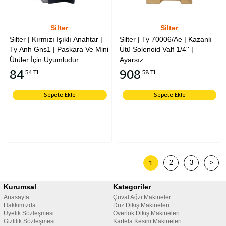
Silter
Silter
Silter | Kırmızı Işıklı Anahtar |
Silter | Ty 70006/Ae | Kazanlı
Ty Anh Gns1 | Paskara Ve Mini
Ütü Solenoid Valf 1/4'' |
Ütüler İçin Uyumludur.
Ayarsız
84
908
54 TL
58 TL
Sepete Ekle
Sepete Ekle
1
2
3
>
Kurumsal
Kategoriler
Anasayfa
Çuval Ağzı Makineler
Hakkımızda
Düz Dikiş Makineleri
Üyelik Sözleşmesi
Overlok Dikiş Makineleri
Gizlilik Sözleşmesi
Kartela Kesim Makineleri