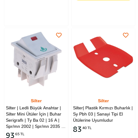
Silter
Silter
Silter | Ledli Büyük Anahtar |
Silter| Plastik Kırmızı Buharlık |
Silter Mini Ütüler İçin | Buhar
Sy Pbh 03 | Sanayi Tipi El
Serigraflı | Ty Ba 02 | 16 A |
Ütülerine Uyumludur
Spr/mn 2002 | Spr/mn 2035 |
83
40 TL
Gld/mn 2002 | Gld/mn 2035 |
93
65 TL