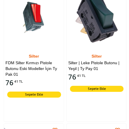
Silter
Silter
FDM Silter Kırmızı Pistole
Silter | Leke Pistole Butonu |
Butonu Eski Modeller İçin Ty
Yeşil | Ty Pay 01
Pak 01
76
41 TL
76
41 TL
Sepete Ekle
Sepete Ekle