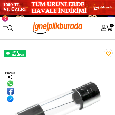
0
HIZLI
TESLİMAT
Paylaş