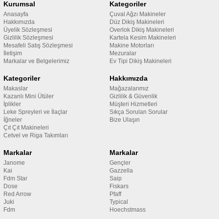
Kurumsal
Kategoriler
Anasayfa
Çuval Ağzı Makineler
Hakkımızda
Düz Dikiş Makineleri
Üyelik Sözleşmesi
Overlok Dikiş Makineleri
Gizlilik Sözleşmesi
Kartela Kesim Makineleri
Mesafeli Satış Sözleşmesi
Makine Motorları
İletişim
Mezuralar
Markalar ve Belgelerimiz
Ev Tipi Dikiş Makineleri
Kategoriler
Hakkımızda
Makaslar
Mağazalarımız
Kazanlı Mini Ütüler
Gizlilik & Güvenlik
İplikler
Müşteri Hizmetleri
Leke Spreyleri ve İlaçlar
Sıkça Sorulan Sorular
İğneler
Bize Ulaşın
Çıt Çıt Makineleri
Cetvel ve Riga Takımları
Markalar
Markalar
Janome
Gençler
Kai
Gazzella
Fdm Star
Saip
Dose
Fiskars
Red Arrow
Pfaff
Juki
Typical
Fdm
Hoechstmass