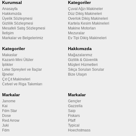
Kurumsal
Kategoriler
Anasayfa
Çuval Ağzı Makineler
Hakkımızda
Düz Dikiş Makineleri
Üyelik Sözleşmesi
Overlok Dikiş Makineleri
Gizlilik Sözleşmesi
Kartela Kesim Makineleri
Mesafeli Satış Sözleşmesi
Makine Motorları
İletişim
Mezuralar
Markalar ve Belgelerimiz
Ev Tipi Dikiş Makineleri
Kategoriler
Hakkımızda
Makaslar
Mağazalarımız
Kazanlı Mini Ütüler
Gizlilik & Güvenlik
İplikler
Müşteri Hizmetleri
Leke Spreyleri ve İlaçlar
Sıkça Sorulan Sorular
İğneler
Bize Ulaşın
Çıt Çıt Makineleri
Cetvel ve Riga Takımları
Markalar
Markalar
Janome
Gençler
Kai
Gazzella
Fdm Star
Saip
Dose
Fiskars
Red Arrow
Pfaff
Juki
Typical
Fdm
Hoechstmass