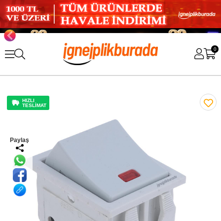
0
HIZLI
TESLİMAT
Paylaş