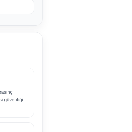
 basınç
si güvenliği