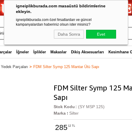
igneiplikburada.com masaüstü bildirimlerine
ekleyin.
igneiplikburada.com özel fırsatlardan ve güncel
kampanyalardan haberiniz olsun ister misiniz?
Daha Sonra
Evet
arçalar
İğneler
İplikler
Makaslar
Dikiş Aksesuarları
Kesimhane 
 Yedek Parçaları
FDM Silter Symp 125 Mantar Ütü Sapı
FDM Silter Symp 125 M
Sapı
Stok Kodu
(SY MSP 125)
Marka
Silter
:
285
12 TL