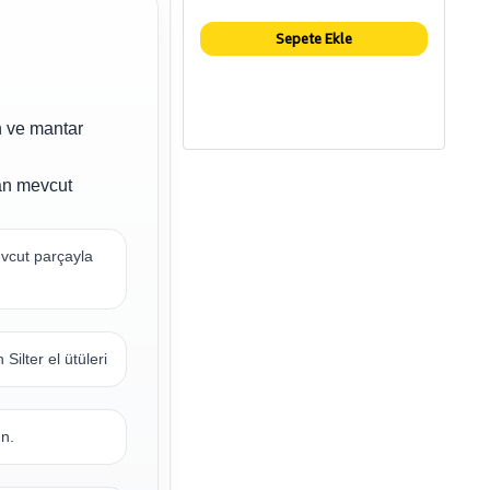
Sepete Ekle
n ve mantar
an mevcut
cut parçayla
ilter el ütüleri
un.