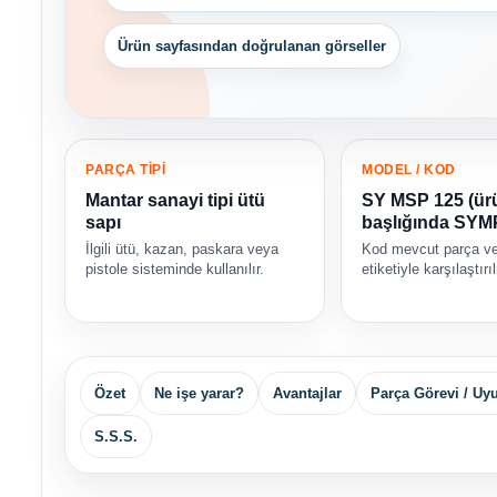
Ürün sayfasından doğrulanan görseller
PARÇA TİPİ
MODEL / KOD
Mantar sanayi tipi ütü
SY MSP 125 (ür
sapı
başlığında SYM
İlgili ütü, kazan, paskara veya
Kod mevcut parça ve
pistole sisteminde kullanılır.
etiketiyle karşılaştırı
Özet
Ne işe yarar?
Avantajlar
Parça Görevi / U
S.S.S.