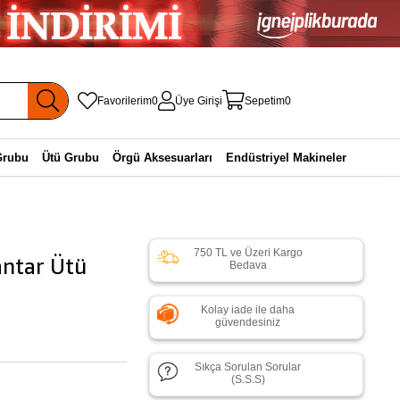
Favorilerim
0
Üye Girişi
Sepetim
0
Grubu
Ütü Grubu
Örgü Aksesuarları
Endüstriyel Makineler
750 TL ve Üzeri Kargo
antar Ütü
Bedava
Kolay iade ile daha
güvendesiniz
Sıkça Sorulan Sorular
(S.S.S)