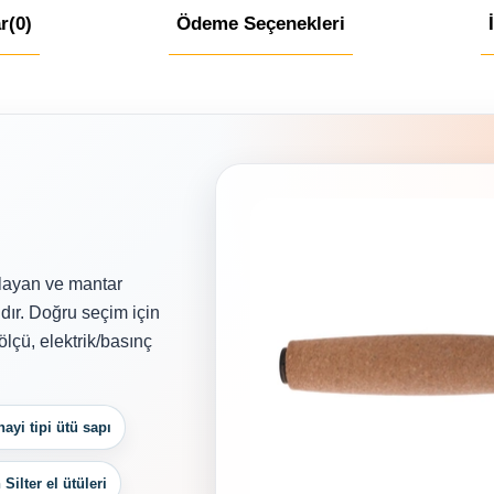
r
(0)
Ödeme Seçenekleri
ı
ğlayan ve mantar
dır. Doğru seçim için
lçü, elektrik/basınç
ayi tipi ütü sapı
ilter el ütüleri