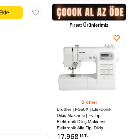
Fırsat Ürünlerimiz
Brother
Brother | FS60X | Elektronik
Dikiş Makinesi | Ev Tipi
Elektronik Dikiş Makinesi |
Elektronik Aile Tipi Dikiş
Makinesi
17.968
18 TL