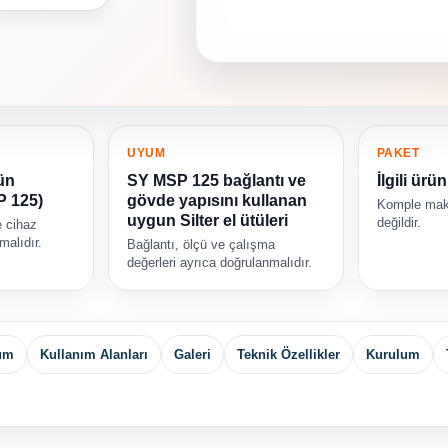
UYUM
PAKET
ün
SY MSP 125 bağlantı ve
İlgili ürü
P 125)
gövde yapısını kullanan
Komple maki
uygun Silter el ütüleri
değildir.
 cihaz
lmalıdır.
Bağlantı, ölçü ve çalışma
değerleri ayrıca doğrulanmalıdır.
yum
Kullanım Alanları
Galeri
Teknik Özellikler
Kurulum