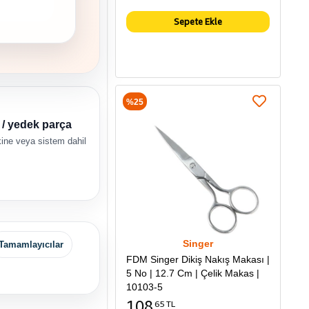
Sepete Ekle
%25
n / yedek parça
ne veya sistem dahil
Singer
Tamamlayıcılar
FDM Singer Dikiş Nakış Makası |
5 No | 12.7 Cm | Çelik Makas |
10103-5
108
65 TL