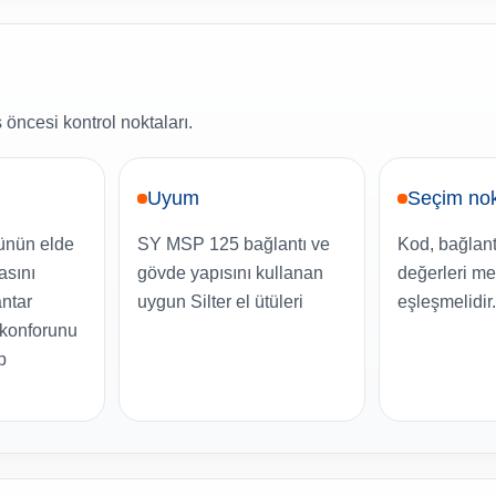
 öncesi kontrol noktaları.
Uyum
Seçim nok
ünün elde
SY MSP 125 bağlantı ve
Kod, bağlant
asını
gövde yapısını kullanan
değerleri me
ntar
uygun Silter el ütüleri
eşleşmelidir.
 konforunu
p