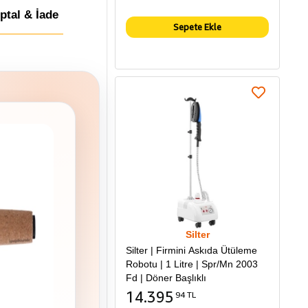
İptal & İade
Sepete Ekle
Silter
Silter | Firmini Askıda Ütüleme
Robotu | 1 Litre | Spr/Mn 2003
Fd | Döner Başlıklı
14.395
94 TL