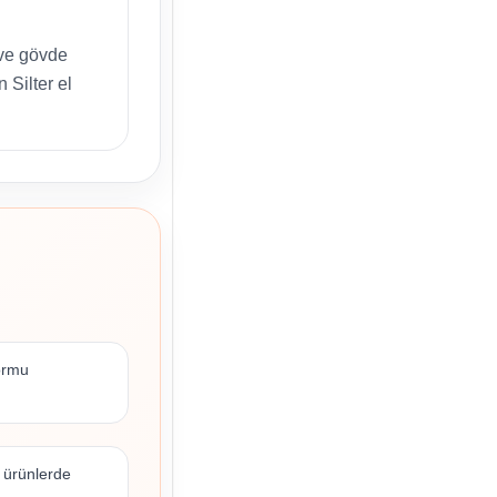
ve gövde
 Silter el
formu
 ürünlerde