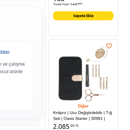
144
Önceki Fiyat:
86 TL
Sepete Ekle
tası
ı ve çalışma
vcut ürünle
Diğer
Knitpro | Ucu Değiştirilebilir | Tığ
Seti | Oasis Starter | 30981 |
2.085
05 TL