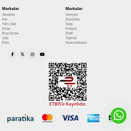
Markalar
Markalar
Janome
Gençler
Kai
Gazzella
Fdm Star
Saip
Dose
Fiskars
Red Arrow
Pfaff
Juki
Typical
Fdm
Hoechstmass