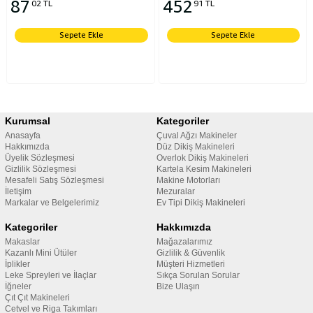
87
452
02 TL
91 TL
Sepete Ekle
Sepete Ekle
Kurumsal
Kategoriler
Anasayfa
Çuval Ağzı Makineler
Hakkımızda
Düz Dikiş Makineleri
Üyelik Sözleşmesi
Overlok Dikiş Makineleri
Gizlilik Sözleşmesi
Kartela Kesim Makineleri
Mesafeli Satış Sözleşmesi
Makine Motorları
İletişim
Mezuralar
Markalar ve Belgelerimiz
Ev Tipi Dikiş Makineleri
Kategoriler
Hakkımızda
Makaslar
Mağazalarımız
Kazanlı Mini Ütüler
Gizlilik & Güvenlik
İplikler
Müşteri Hizmetleri
Leke Spreyleri ve İlaçlar
Sıkça Sorulan Sorular
İğneler
Bize Ulaşın
Çıt Çıt Makineleri
Cetvel ve Riga Takımları