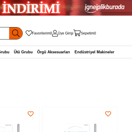
Favorilerim
0
Üye Girişi
Sepetim
0
Grubu
Ütü Grubu
Örgü Aksesuarları
Endüstriyel Makineler