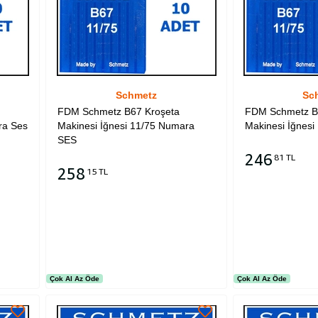
Schmetz
Sc
FDM Schmetz B67 Kroşeta
FDM Schmetz B
ra Ses
Makinesi İğnesi 11/75 Numara
Makinesi İğnes
SES
246
81 TL
258
15 TL
Sepete Ekle
Sepete Ekle
Çok Al Az Öde
Çok Al Az Öde