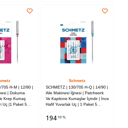
hmetz
Schmetz
705 H-M | 12/80 |
SCHMETZ | 130/705 H-Q | 14/90 |
ğnesi | Dokuma
Aile Makinesi İğnesi | Patchwork
Ve Krep Kumaş
Ve Kapitone Kumaşlar İçindir | İnce
vri Uç |1 Paket 5
Hafif Yuvarlak Uç | 1 Paket 5
 Tipi Marka
Adettir | Tüm Ev Tipi Marka
yumludur
Makineler İle Uyumludur
194
10 TL