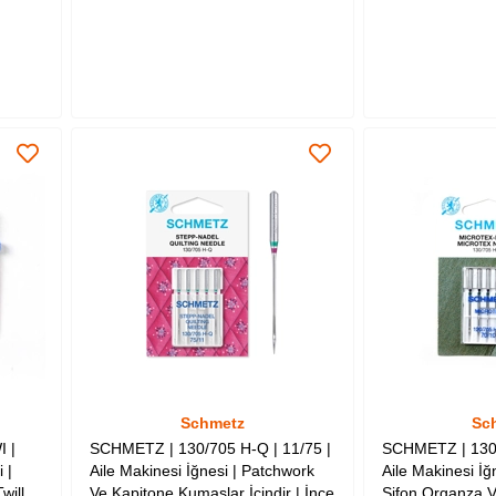
Sepete Ekle
Sepete Ekle
Schmetz
Sc
 |
SCHMETZ | 130/705 H-Q | 11/75 |
SCHMETZ | 130/
 |
Aile Makinesi İğnesi | Patchwork
Aile Makinesi İ
will
Ve Kapitone Kumaşlar İçindir | İnce
Şifon Organza 