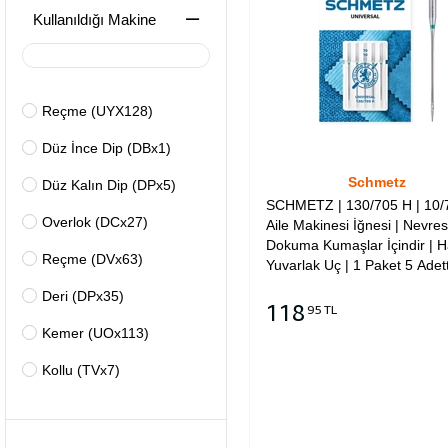
Kullanıldığı Makine
Reçme (UYX128)
Düz İnce Dip (DBx1)
Schmetz
Düz Kalın Dip (DPx5)
SCHMETZ | 130/705 H | 10/7
Overlok (DCx27)
Aile Makinesi İğnesi | Nevre
Dokuma Kumaşlar İçindir | Ha
Reçme (DVx63)
Yuvarlak Uç | 1 Paket 5 Adett
Tüm Ev Tipi Marka Makineler
Deri (DPx35)
Uyumludur
118
95 TL
Kemer (UOx113)
Sepete Ekle
Kollu (TVx7)
Düğme (TQx1)
Düğme (TQx3)