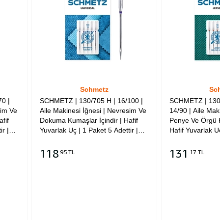
Schmetz
Sc
0 |
SCHMETZ | 130/705 H | 16/100 |
SCHMETZ | 130
sim Ve
Aile Makinesi İğnesi | Nevresim Ve
14/90 | Aile Mak
fif
Dokuma Kumaşlar İçindir | Hafif
Penye Ve Örgü K
ir |
Yuvarlak Uç | 1 Paket 5 Adettir |
Hafif Yuvarlak U
 İle
Tüm Ev Tipi Marka Makineler İle
Adettir | Tüm Ev
Uyumludur
Makineler İle U
118
131
95 TL
17 TL
Sepete Ekle
Sepete Ekle