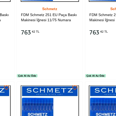
Schmetz
Sc
Baskı
FDM Schmetz 251 EU Paça Baskı
FDM Schmetz 2
a
Makinesi İğnesi 11/75 Numara
Makinesi İğnes
763
763
42 TL
42 TL
Sepete Ekle
Sepete Ekle
Çok Al Az Öde
Çok Al Az Öde