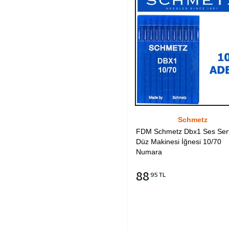
Schmetz
FDM Schmetz Dbx1 Ses Ser
Düz Makinesi İğnesi 10/70
Numara
88
95 TL
Sepete Ekle