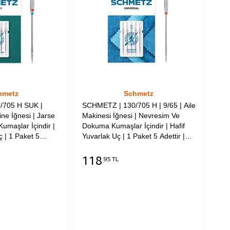
hmetz
Schmetz
/705 H SUK |
SCHMETZ | 130/705 H | 9/65 | Aile
ine İğnesi | Jarse
Makinesi İğnesi | Nevresim Ve
umaşlar İçindir |
Dokuma Kumaşlar İçindir | Hafif
ç | 1 Paket 5
Yuvarlak Uç | 1 Paket 5 Adettir |
 Tipi Marka
Tüm Ev Tipi Marka Makineler İle
yumludur
Uyumludur
118
95 TL
Sepete Ekle