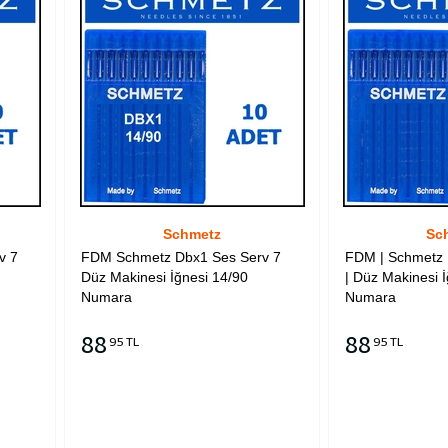
Schmetz
Sc
v 7
FDM Schmetz Dbx1 Ses Serv 7
FDM | Schmetz 
Düz Makinesi İğnesi 14/90
| Düz Makinesi İ
Numara
Numara
88
88
95 TL
95 TL
Sepete Ekle
Sepete Ekle