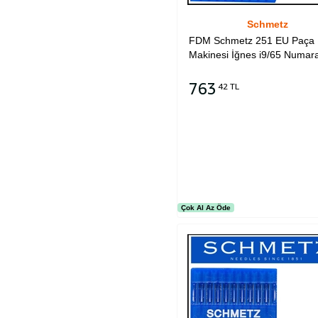
Schmetz
FDM Schmetz 251 EU Paça 
Makinesi İğnes i9/65 Numar
763
42 TL
Sepete Ekle
Çok Al Az Öde