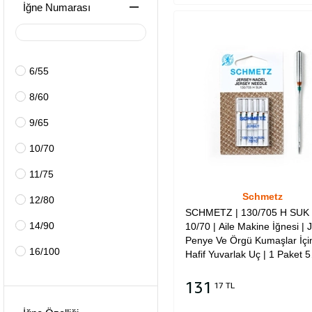
İğne Numarası
Düğme (TQx7)
Gözlü İlik (DOx558)
6/55
Nakış (DBxK5)
8/60
9/65
10/70
11/75
Schmetz
12/80
SCHMETZ | 130/705 H SUK 
14/90
10/70 | Aile Makine İğnesi | 
Penye Ve Örgü Kumaşlar İçin
16/100
Hafif Yuvarlak Uç | 1 Paket 5
Adettir | Tüm Ev Tipi Marka
18/110
Makineler İle Uyumludur
131
17 TL
19/120