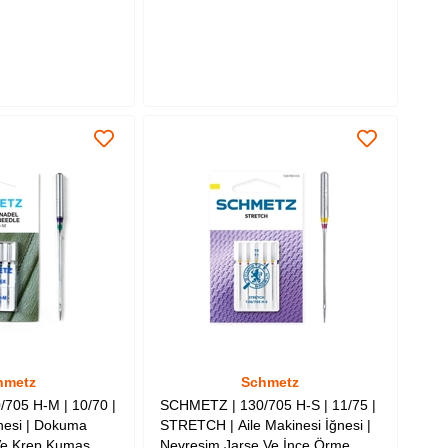
Sepete Ekle
hmetz
Schmetz
705 H-M | 10/70 |
SCHMETZ | 130/705 H-S | 11/75 |
ğnesi | Dokuma
STRETCH | Aile Makinesi İğnesi |
Ve Krep Kumaş
Nevresim Jarse Ve İnce Örme