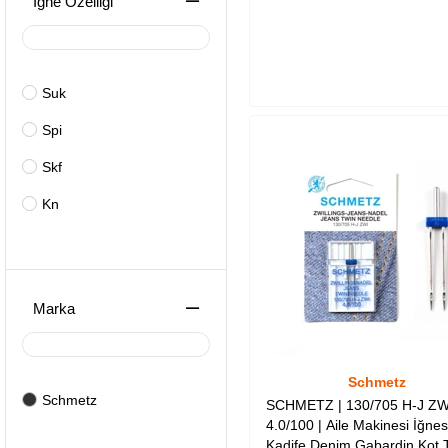
İğne Özelliği
Sepete Ekle
22/140
24/180
Suk
Spi
Skf
Kn
Marka
Schmetz
Schmetz
SCHMETZ | 130/705 H-J ZWI
4.0/100 | Aile Makinesi İğnesi
Kadife Denim Gabardin Kot T