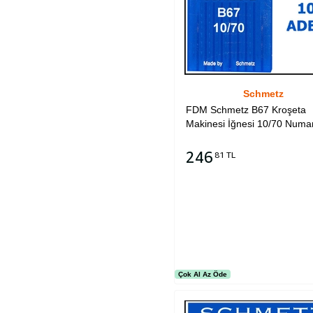
Schmetz
FDM Schmetz B67 Kroşeta
Makinesi İğnesi 10/70 Numa
246
81 TL
Sepete Ekle
Çok Al Az Öde