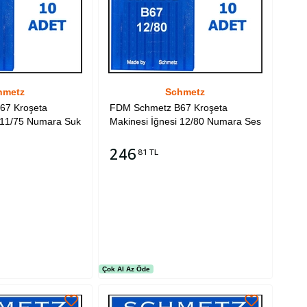
hmetz
Schmetz
67 Kroşeta
FDM Schmetz B67 Kroşeta
i 11/75 Numara Suk
Makinesi İğnesi 12/80 Numara Ses
246
81 TL
Sepete Ekle
Çok Al Az Öde