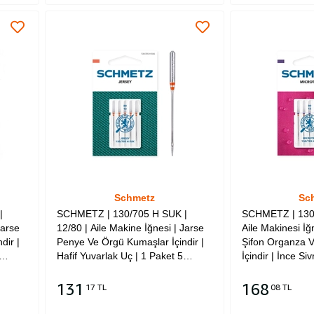
Schmetz
Sc
|
SCHMETZ | 130/705 H SUK |
SCHMETZ | 130/
Jarse
12/80 | Aile Makine İğnesi | Jarse
Aile Makinesi İ
dir |
Penye Ve Örgü Kumaşlar İçindir |
Şifon Organza 
Hafif Yuvarlak Uç | 1 Paket 5
İçindir | İnce Si
Adettir | Tüm Ev Tipi Marka
Adettir | Tüm Ev
Makineler İle Uyumludur
Makineler İle U
131
168
17 TL
08 TL