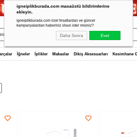
igneiplikburada.com masaüstü bildirimlerine
ekleyin.
igneiplikburada.com özel fırsatlardan ve güncel
kampanyalardan haberiniz olsun ister misiniz?
Daha Sonra
Evet
arçalar
İğneler
İplikler
Makaslar
Dikiş Aksesuarları
Kesimhane 
r