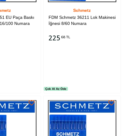
hmetz
Schmetz
51 EU Paça Baskı
FDM Schmetz 36211 Lok Makinesi
i 16/100 Numara
İğnesi 8/60 Numara
225
68 TL
Sepete Ekle
Çok Al Az Öde