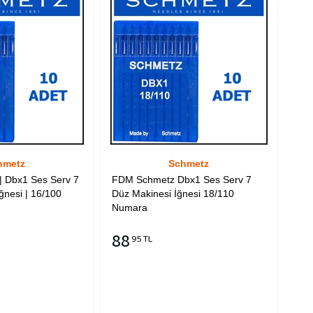
hmetz
Schmetz
| Dbx1 Ses Serv 7
FDM Schmetz Dbx1 Ses Serv 7
ğnesi | 16/100
Düz Makinesi İğnesi 18/110
Numara
88
95 TL
Sepete Ekle