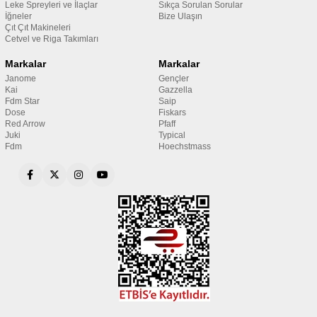
Leke Spreyleri ve İlaçlar
Sıkça Sorulan Sorular
İğneler
Bize Ulaşın
Çıt Çıt Makineleri
Cetvel ve Riga Takımları
Markalar
Markalar
Janome
Gençler
Kai
Gazzella
Fdm Star
Saip
Dose
Fiskars
Red Arrow
Pfaff
Juki
Typical
Fdm
Hoechstmass