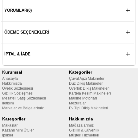
YORUMLAR
(0)
ÖDEME SEÇENEKLERI
İPTAL & İADE
Kurumsal
Kategoriler
Anasayfa
Çuval Ağzı Makineler
Hakkımızda
Düz Dikiş Makineleri
Üyelik Sözleşmesi
Overlok Dikiş Makineleri
Gizlilik Sözleşmesi
Kartela Kesim Makineleri
Mesafeli Satış Sözleşmesi
Makine Motorları
İletişim
Mezuralar
Markalar ve Belgelerimiz
Ev Tipi Dikiş Makineleri
Kategoriler
Hakkımızda
Makaslar
Mağazalarımız
Kazanlı Mini Ütüler
Gizlilik & Güvenlik
İplikler
Müşteri Hizmetleri