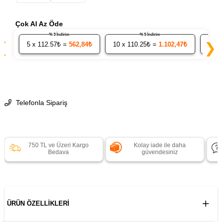
Çok Al Az Öde
% 3 İndirim
% 5 İndirim
❮
❯
5
x 112.57₺ =
562,84₺
10
x 110.25₺ =
1.102,47₺
20
x
Telefonla Sipariş
750 TL ve Üzeri Kargo
Kolay iade ile daha
Bedava
güvendesiniz
ÜRÜN ÖZELLIKLERI