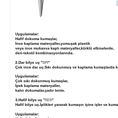
Uygulamalar:
Hafif dokuma kumaşlar,
İnce kaplama materyaller,yumuşak plastik
veya ince mukavva kaplı materyaller,kürklü elbiselerde,
deri-tekstil kombinasyonlarında.
2.Dar bilye uç ''
SPI
''
Çok ince dar uç.Sıkı dokunmuş ve kaplama kumaşlarda kesi
Uygulamalar:
Çok sıkı dokunmuş kumaşlar,
İpek kaplama materyaller,
kalın dokumalar,çadır tente.
3.Hafif bilye uç ''
SES
''
Hafif bilye uç.İplikleri yararak kumaşın içine işler ve kum
Uygulamalar: