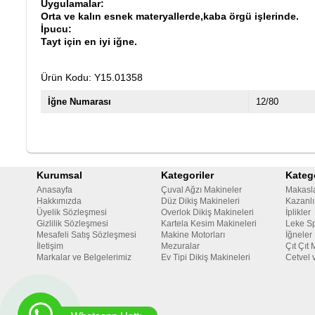
Uygulamalar:
Orta ve kalın esnek materyallerde,kaba örgü işlerinde.
İpucu:
Tayt için en iyi iğne.
Ürün Kodu: Y15.01358
İğne Numarası
12/80
Kurumsal
Kategoriler
Katego
Anasayfa
Çuval Ağzı Makineler
Makasl
Hakkımızda
Düz Dikiş Makineleri
Kazanlı
Üyelik Sözleşmesi
Overlok Dikiş Makineleri
İplikler
Gizlilik Sözleşmesi
Kartela Kesim Makineleri
Leke Sp
Mesafeli Satış Sözleşmesi
Makine Motorları
İğneler
İletişim
Mezuralar
Çıt Çıt 
Markalar ve Belgelerimiz
Ev Tipi Dikiş Makineleri
Cetvel 