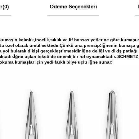
r
(0)
Ödeme Seçenekleri
aşın kalınlık,incelik,sıklık ve lif hassasiyetlerine göre kumaşı o
arda özel olarak üretilmektedir.Çünkü ana prensip:İğnenin kumaşa 
a yol bularak dikişi gerçekleştirmesidir.İğne deliği ve dikiş patlağı
dır.İğne uçları tekstilde önemli bir rol oynamaktadır. SCHMETZ, 
kuma kumaşlar için yedi farklı bilye uçlu iğne sunar;