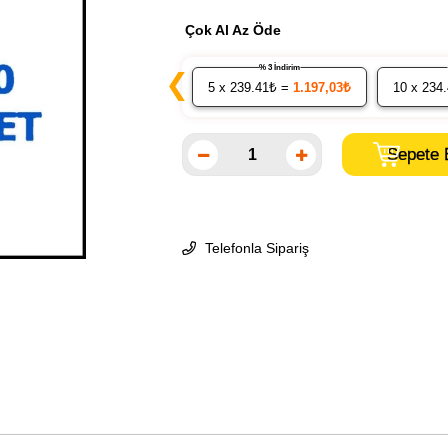
Çok Al Az Öde
% 3 İndirim
❮
5
x 239.41₺ =
1.197,03₺
10
x 234
Telefonla Sipariş