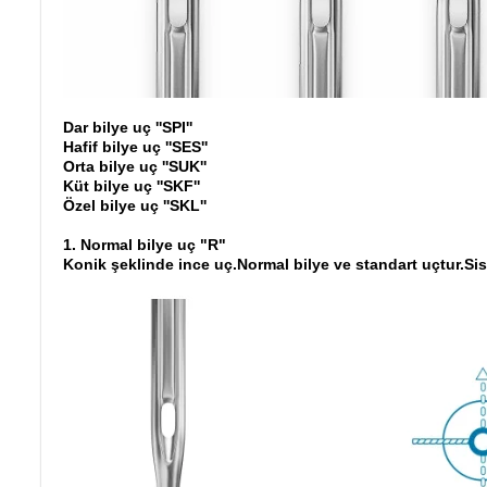
Dar bilye uç ''SPI''
Hafif bilye uç ''SES''
Orta bilye uç ''SUK''
Küt bilye uç ''SKF''
Özel bilye uç ''SKL''
1. Normal bilye uç "R"
Konik şeklinde ince uç.Normal bilye ve standart uçtur.Sist