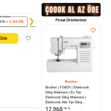
% 5 İndirim
% 7 İndirim
% 9 İndirim
❯
Fırsat Ürünlerimiz
.47₺ =
2.344,70₺
20
x 229.53₺ =
4.590,67₺
50
x 224.60₺ =
11.2
Brother
Brother | FS60X | Elektronik
Dikiş Makinesi | Ev Tipi
Elektronik Dikiş Makinesi |
Elektronik Aile Tipi Dikiş
Makinesi
17.968
18 TL