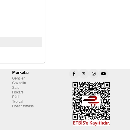
Markalar
Gençler
Gazzella
Saip
Fiskars
Pfaff
Typical
Hoechstmass