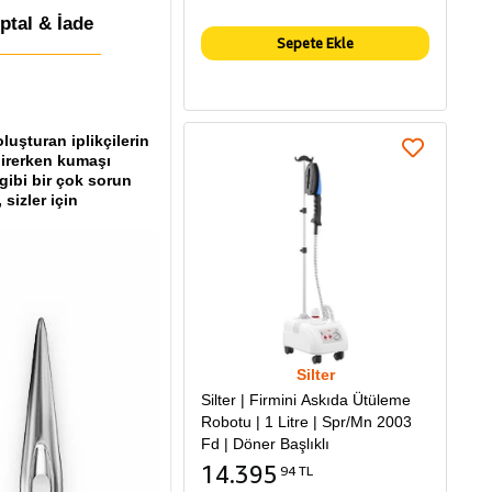
İptal & İade
Sepete Ekle
luşturan iplikçilerin
girerken kumaşı
 gibi bir çok sorun
sizler için
Silter
Silter | Firmini Askıda Ütüleme
Robotu | 1 Litre | Spr/Mn 2003
Fd | Döner Başlıklı
14.395
94 TL