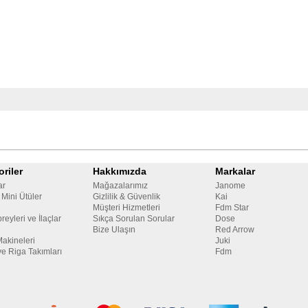
riler
Hakkımızda
Markalar
ar
Mağazalarımız
Janome
 Mini Ütüler
Gizlilik & Güvenlik
Kai
Müşteri Hizmetleri
Fdm Star
reyleri ve İlaçlar
Sıkça Sorulan Sorular
Dose
Bize Ulaşın
Red Arrow
Makineleri
Juki
ve Riga Takımları
Fdm