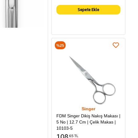
Sepete Ekle
%25
Singer
FDM Singer Dikiş Nakış Makası |
5 No | 12.7 Cm | Çelik Makas |
10103-5
108
65 TL