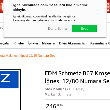
igneiplikburada.com masaüstü bildirimlerine
ekleyin.
igneiplikburada.com özel fırsatlardan ve güncel
kampanyalardan haberiniz olsun ister misiniz?
Daha Sonra
Evet
arçalar
İğneler
İplikler
Makaslar
Dikiş Aksesuarları
Kesimhane 
ta Makinesi İğnesi 12/80 Numara Ses
FDM Schmetz B67 Kroşe
İğnesi 12/80 Numara Se
Stok Kodu
(Y15.01358)
Marka
Schmetz
:
246
81 TL