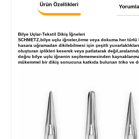
Ürün Özellikleri
Yorumla
Bilye Uçlar-Tekstil Dikiş İğneleri
SCHMETZ,bilye uçlu iğneler,örme veya dokuma her türlü kum
hasara uğramadan dikilebilmesi için çeşitli yuvarlaklıkl
oluşturan iplikleri keserek veya patlatarak değil,aralarınd
doğru bilye uçlu iğnenin seçilememesinden kaynaklanmakta
mükemmel bir dikiş sonucuna katkıda bulunan triko ve do