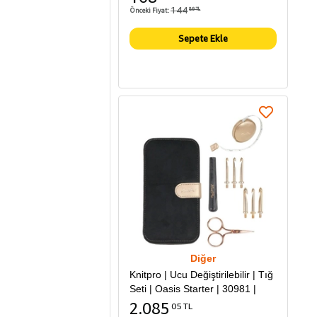
144
Önceki Fiyat:
86 TL
Sepete Ekle
Diğer
Knitpro | Ucu Değiştirilebilir | Tığ
Seti | Oasis Starter | 30981 |
2.085
05 TL