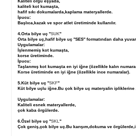
Kaliteli örgü eşyada,
kaliteli kot kumaşta,
hafif sıkı dokumalarda,kaplama materyallerde.
İpucu:
Başlıca,kazak ve spor atlet üretiminde kullanılır.
4.Orta bilye uç ''
SUK
''
Orta bilye uç,hafif bilye uç ''SES'' formatından daha yuvar
Uygulamalar:
İşlenmemiş kot kumaşta,
korse üretiminde.
İpucu:
Taşlanmış kot kumaşta en iyi iğne (özellikle kalın numara
Korse üretiminde en iyi iğne (özellikle ince numaralar).
5.Küt bilye uç ''
SKF
''
Küt bilye uçlu iğne.Bu çok bilye uç materyalin ipliklerine 
Uygulamalar:
Kaliteli esnek materyallerde,
çok kaba örgülerde.
6.Özel bilye uç ''
SKL
''
Çok geniş,çok bilye uç.Bu karışım,dokuma ve örgülerde,ipli