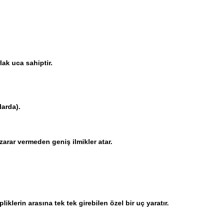
lak uca sahiptir.
larda).
zarar vermeden geniş ilmikler atar.
klerin arasına tek tek girebilen özel bir uç yaratır.