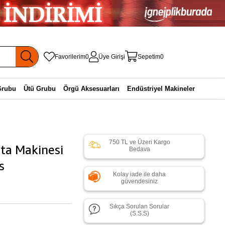
Favorilerim
0
Üye Girişi
Sepetim
0
Grubu
Ütü Grubu
Örgü Aksesuarları
Endüstriyel Makineler
750 TL ve Üzeri Kargo
ta Makinesi
Bedava
s
Kolay iade ile daha
güvendesiniz
Sıkça Sorulan Sorular
(S.S.S)