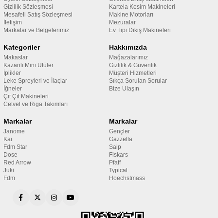
Gizlilik Sözleşmesi
Kartela Kesim Makineleri
Mesafeli Satış Sözleşmesi
Makine Motorları
İletişim
Mezuralar
Markalar ve Belgelerimiz
Ev Tipi Dikiş Makineleri
Kategoriler
Hakkımızda
Makaslar
Mağazalarımız
Kazanlı Mini Ütüler
Gizlilik & Güvenlik
İplikler
Müşteri Hizmetleri
Leke Spreyleri ve İlaçlar
Sıkça Sorulan Sorular
İğneler
Bize Ulaşın
Çıt Çıt Makineleri
Cetvel ve Riga Takımları
Markalar
Markalar
Janome
Gençler
Kai
Gazzella
Fdm Star
Saip
Dose
Fiskars
Red Arrow
Pfaff
Juki
Typical
Fdm
Hoechstmass