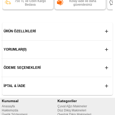
750 TL ve Üzeri Kargo
Kolay iade ile daha
Bedava
güvendesiniz
ÜRÜN ÖZELLIKLERI
YORUMLAR
(0)
ÖDEME SEÇENEKLERI
İPTAL & İADE
Kurumsal
Kategoriler
Anasayfa
Çuval Ağzı Makineler
Hakkımızda
Düz Dikiş Makineleri
Üyelik Sözleşmesi
Overlok Dikiş Makineleri