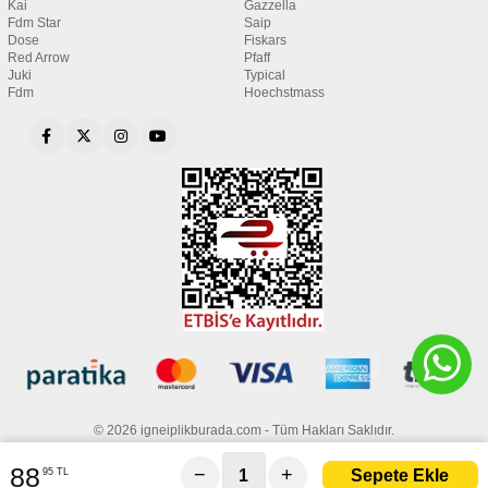
Kai
Gazzella
Fdm Star
Saip
Dose
Fiskars
Red Arrow
Pfaff
Juki
Typical
Fdm
Hoechstmass
© 2026 igneiplikburada.com - Tüm Hakları Saklıdır.
88
−
+
95 TL