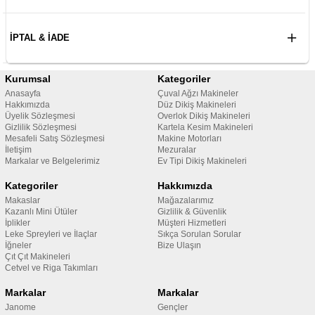
İPTAL & İADE
Kurumsal
Kategoriler
Anasayfa
Çuval Ağzı Makineler
Hakkımızda
Düz Dikiş Makineleri
Üyelik Sözleşmesi
Overlok Dikiş Makineleri
Gizlilik Sözleşmesi
Kartela Kesim Makineleri
Mesafeli Satış Sözleşmesi
Makine Motorları
İletişim
Mezuralar
Markalar ve Belgelerimiz
Ev Tipi Dikiş Makineleri
Kategoriler
Hakkımızda
Makaslar
Mağazalarımız
Kazanlı Mini Ütüler
Gizlilik & Güvenlik
İplikler
Müşteri Hizmetleri
Leke Spreyleri ve İlaçlar
Sıkça Sorulan Sorular
İğneler
Bize Ulaşın
Çıt Çıt Makineleri
Cetvel ve Riga Takımları
Markalar
Markalar
Janome
Gençler