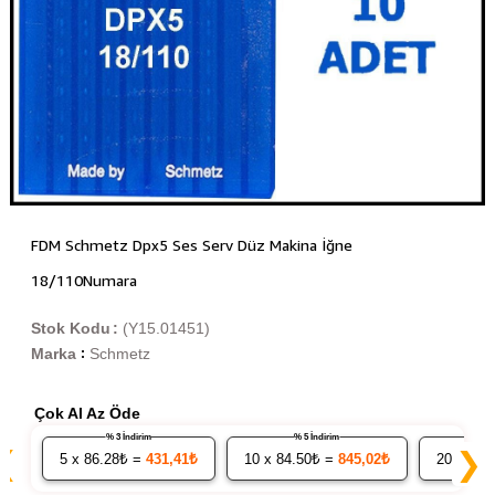
FDM Schmetz Dpx5 Ses Serv Düz Makina İğne
18/110Numara
Stok Kodu
(Y15.01451)
Marka
Schmetz
:
Çok Al Az Öde
% 3 İndirim
% 5 İndirim
❮
❯
5
x 86.28₺ =
431,41₺
10
x 84.50₺ =
845,02₺
20
x 82.