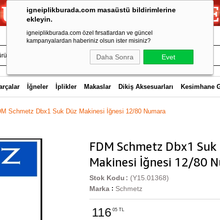
igneiplikburada.com masaüstü bildirimlerine
ekleyin.
igneiplikburada.com özel fırsatlardan ve güncel
kampanyalardan haberiniz olsun ister misiniz?
Daha Sonra
Evet
arçalar
İğneler
İplikler
Makaslar
Dikiş Aksesuarları
Kesimhane 
M Schmetz Dbx1 Suk Düz Makinesi İğnesi 12/80 Numara
FDM Schmetz Dbx1 Suk
Makinesi İğnesi 12/80 
Stok Kodu
(Y15.01368)
Marka
Schmetz
:
116
05 TL