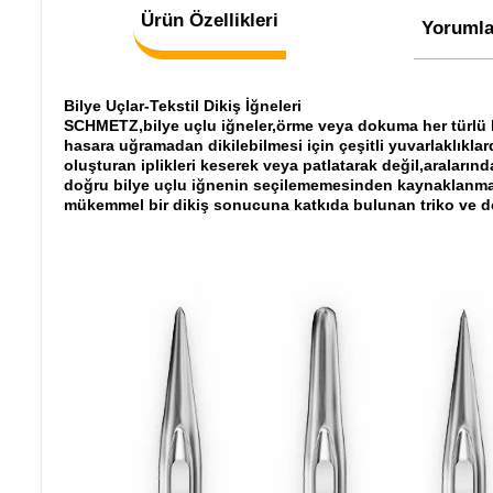
Ürün Özellikleri
Yorumla
Bilye Uçlar-Tekstil Dikiş İğneleri
SCHMETZ,bilye uçlu iğneler,örme veya dokuma her türlü kum
hasara uğramadan dikilebilmesi için çeşitli yuvarlaklıkl
oluşturan iplikleri keserek veya patlatarak değil,aralarınd
doğru bilye uçlu iğnenin seçilememesinden kaynaklanmakta
mükemmel bir dikiş sonucuna katkıda bulunan triko ve do