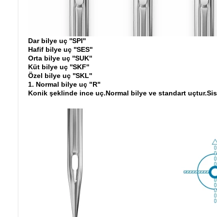
Dar bilye uç ''SPI''
Hafif bilye uç ''SES''
Orta bilye uç ''SUK''
Küt bilye uç ''SKF''
Özel bilye uç ''SKL''
1. Normal bilye uç "R"
Konik şeklinde ince uç.Normal bilye ve standart uçtur.Sist