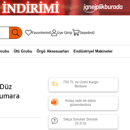
Favorilerim
0
Üye Girişi
Sepetim
0
Grubu
Ütü Grubu
Örgü Aksesuarları
Endüstriyel Makineler
750 TL ve Üzeri Kargo
 Düz
Bedava
Numara
Kolay iade ile daha
güvendesiniz
Sıkça Sorulan Sorular
(S.S.S)