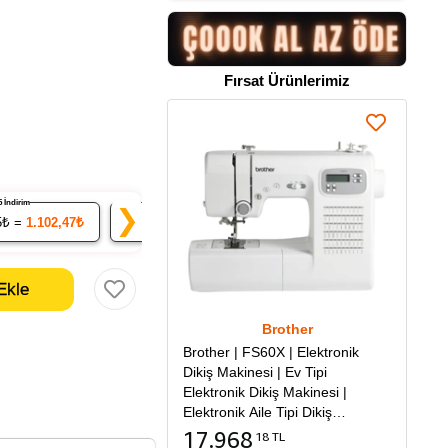
Fırsat Ürünlerimiz
% 5 İndirim
% 7 İndirim
% 9 İndirim
❯
5₺ =
1.102,47₺
20
x 107.93₺ =
2.158,53₺
50
x 105.61₺ =
5.280
Brother
Brother | FS60X | Elektronik
Dikiş Makinesi | Ev Tipi
Elektronik Dikiş Makinesi |
Elektronik Aile Tipi Dikiş
Makinesi
17.968
18 TL