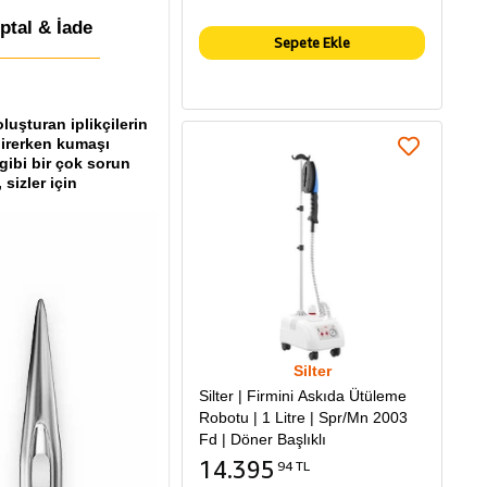
İptal & İade
Sepete Ekle
luşturan iplikçilerin
girerken kumaşı
 gibi bir çok sorun
sizler için
Silter
Silter | Firmini Askıda Ütüleme
Robotu | 1 Litre | Spr/Mn 2003
Fd | Döner Başlıklı
14.395
94 TL