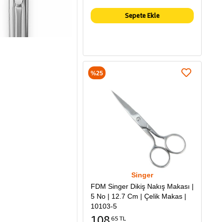
Sepete Ekle
%25
Singer
FDM Singer Dikiş Nakış Makası |
5 No | 12.7 Cm | Çelik Makas |
10103-5
108
65 TL