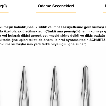
r
(0)
Ödeme Seçenekleri
aşın kalınlık,incelik,sıklık ve lif hassasiyetlerine göre kumaşı o
arda özel olarak üretilmektedir.Çünkü ana prensip:İğnenin kumaşa 
a yol bularak dikişi gerçekleştirmesidir.İğne deliği ve dikiş patlağı
dır.İğne uçları tekstilde önemli bir rol oynamaktadır. SCHMETZ, 
kuma kumaşlar için yedi farklı bilye uçlu iğne sunar;