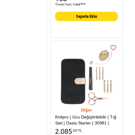
144
Önceki Fiyat:
86 TL
Sepete Ekle
Diğer
Knitpro | Ucu Değiştirilebilir | Tığ
Seti | Oasis Starter | 30981 |
2.085
05 TL