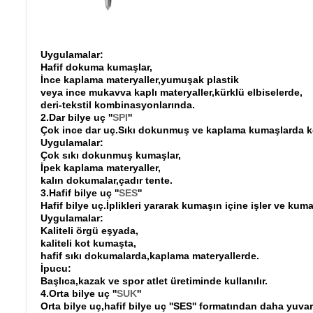
Uygulamalar:
Hafif dokuma kumaşlar,
İnce kaplama materyaller,yumuşak plastik
veya ince mukavva kaplı materyaller,kürklü elbiselerde,
deri-tekstil kombinasyonlarında.
2.Dar bilye uç ''
SPI
''
Çok ince dar uç.Sıkı dokunmuş ve kaplama kumaşlarda kesi
Uygulamalar:
Çok sıkı dokunmuş kumaşlar,
İpek kaplama materyaller,
kalın dokumalar,çadır tente.
3.Hafif bilye uç ''
SES
''
Hafif bilye uç.İplikleri yararak kumaşın içine işler ve kum
Uygulamalar:
Kaliteli örgü eşyada,
kaliteli kot kumaşta,
hafif sıkı dokumalarda,kaplama materyallerde.
İpucu:
Başlıca,kazak ve spor atlet üretiminde kullanılır.
4.Orta bilye uç ''
SUK
''
Orta bilye uç,hafif bilye uç ''SES'' formatından daha yuvar