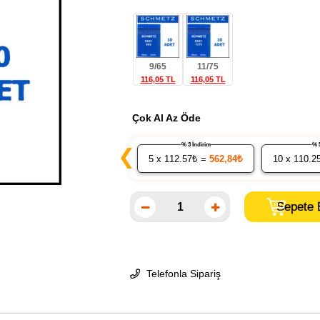
9/65
11/75
116,05 TL
116,05 TL
Çok Al Az Öde
% 3 İndirim
❮
5
x 112.57₺ =
562,84₺
10
x 110.2
Telefonla Sipariş