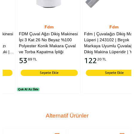
Fdm
Fdm
FDM Çuval Ağzı Dikiş Makinesi
Fdm | Çuvalağzı Dikiş Makinesi
İpi 3 Kat 26 No Beyaz %100
Lüperi | 243102 | Birçok
Polyester Konik Makara Çuval
Markaya Uyumlu Çuvalağzı
ve Torba Kapatma İpliği
Dikiş Makina Lüperidir | Yuki |
Newlong | Moonstar | Shifeng |
53
122
89 TL
20 TL
Kingstar |Tüm Markalara
Uyumludur
Sepete Ekle
Sepete Ekle
Çok Al Az Öde
Çok Al Az Öde
Alternatif Ürünler