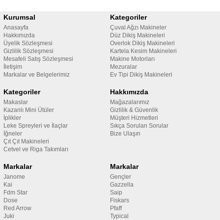
Kurumsal
Kategoriler
Anasayfa
Çuval Ağzı Makineler
Hakkımızda
Düz Dikiş Makineleri
Üyelik Sözleşmesi
Overlok Dikiş Makineleri
Gizlilik Sözleşmesi
Kartela Kesim Makineleri
Mesafeli Satış Sözleşmesi
Makine Motorları
İletişim
Mezuralar
Markalar ve Belgelerimiz
Ev Tipi Dikiş Makineleri
Kategoriler
Hakkımızda
Makaslar
Mağazalarımız
Kazanlı Mini Ütüler
Gizlilik & Güvenlik
İplikler
Müşteri Hizmetleri
Leke Spreyleri ve İlaçlar
Sıkça Sorulan Sorular
İğneler
Bize Ulaşın
Çıt Çıt Makineleri
Cetvel ve Riga Takımları
Markalar
Markalar
Janome
Gençler
Kai
Gazzella
Fdm Star
Saip
Dose
Fiskars
Red Arrow
Pfaff
Juki
Typical