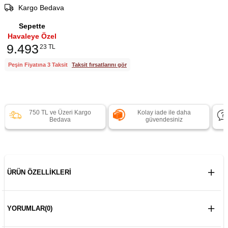
Kargo Bedava
Sepette
Havaleye Özel
9.493
23 TL
Peşin Fiyatına 3 Taksit
Taksit fırsatlarını gör
750 TL ve Üzeri Kargo
Kolay iade ile daha
Bedava
güvendesiniz
ÜRÜN ÖZELLIKLERI
YORUMLAR
(0)