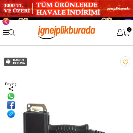
0
KARGO
BEDAVA
Paylaş